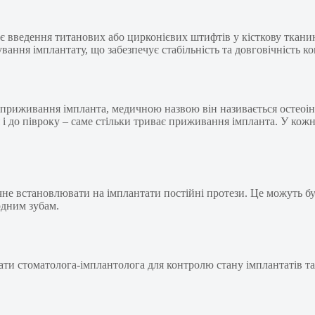
є введення титанових або цирконієвих штифтів у кісткову тканин
ання імплантату, що забезпечує стабільність та довговічність ко
приживання імпланта, медичною назвою він називається остеоін
 і до півроку – саме стільки триває приживання імпланта. У кожн
не встановлювати на імплантати постійні протези. Це можуть бу
одним зубам.
вати стоматолога-імплантолога для контролю стану імплантатів 