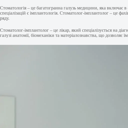
Стоматологія – це багатогранна галузь медицини, яка включає в 
спеціалізацій є імплантологія. Стоматолог-імплантолог – це фа
ряду.
Стоматолог-імплантолог – це лікар, який спеціалізується на діаг
галузі анатомії, біомеханіки та матеріалознавства, що дозволяє 