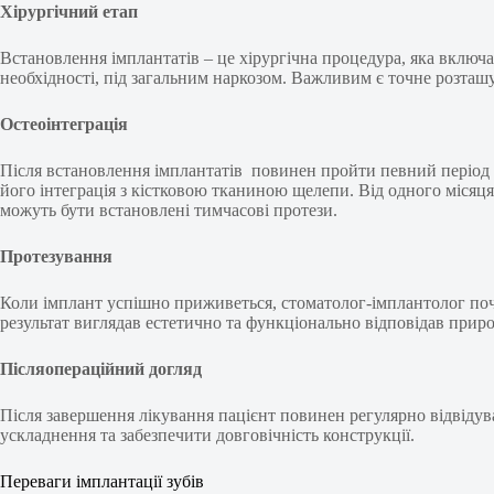
Хірургічний етап
Встановлення імплантатів – це хірургічна процедура, яка включа
необхідності, під загальним наркозом. Важливим є точне розташув
Остеоінтеграція
Після встановлення імплантатів повинен пройти певний період 
його інтеграція з кістковою тканиною щелепи. Від одного місяця
можуть бути встановлені тимчасові протези.
Протезування
Коли імплант успішно приживеться, стоматолог-імплантолог поч
результат виглядав естетично та функціонально відповідав прир
Післяопераційний догляд
Після завершення лікування пацієнт повинен регулярно відвіду
ускладнення та забезпечити довговічність конструкції.
Переваги імплантації зубів