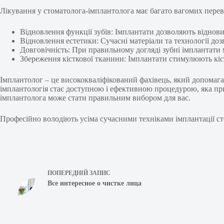
Лікування у стоматолога-імплантолога має багато вагомих перев
Відновлення функції зубів: Імплантати дозволяють віднов
Відновлення естетики: Сучасні матеріали та технології до
Довговічність: При правильному догляді зубні імплантати
Збереження кісткової тканини: Імплантати стимулюють кістко
Імплантолог – це висококваліфікований фахівець, який допомагає
імплантологія стає доступною і ефективною процедурою, яка при
імплантолога може стати правильним вибором для вас.
Професійно володіють усіма сучасними техніками імплантації ст
ПОПЕРЕДНІЙ
ЗАПИС
Все интересное о чистке лица