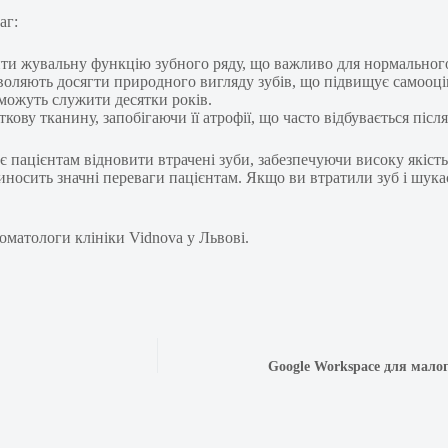
аг:
ити жувальну функцію зубного ряду, що важливо для нормального 
зволяють досягти природного вигляду зубів, що підвищує самооці
 можуть служити десятки років.
ву тканину, запобігаючи її атрофії, що часто відбувається після
 пацієнтам відновити втрачені зуби, забезпечуючи високу якість 
носить значні переваги пацієнтам. Якщо ви втратили зуб і шукає
оматологи клініки Vidnova у Львові.
Google Workspace для малог