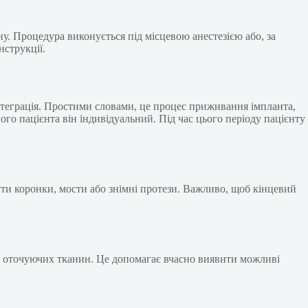
у. Процедура виконується під місцевою анестезією або, за
нструкції.
теграція. Простими словами, це процес приживання імпланта,
ого пацієнта він індивідуальний. Під час цього періоду пацієнту
ти коронки, мости або знімні протези. Важливо, щоб кінцевий
та оточуючих тканин. Це допомагає вчасно виявити можливі