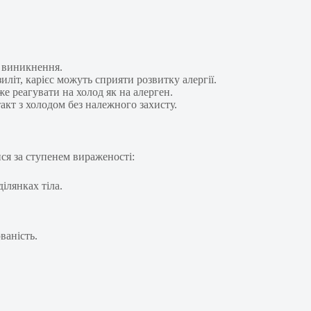
її виникнення.
зиліт, карієс можуть сприяти розвитку алергії.
же реагувати на холод як на алерген.
акт з холодом без належного захисту.
ся за ступенем вираженості:
ділянках тіла.
ваність.