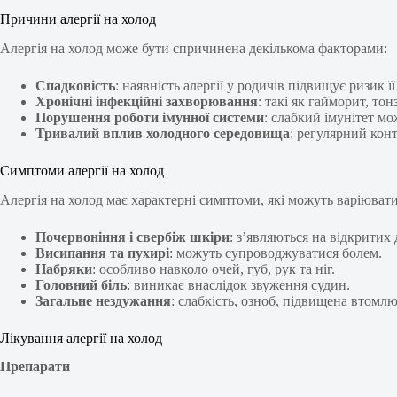
Причини алергії на холод
Алергія на холод може бути спричинена декількома факторами:
Спадковість
: наявність алергії у родичів підвищує ризик 
Хронічні інфекційні захворювання
: такі як гайморит, тон
Порушення роботи імунної системи
: слабкий імунітет мо
Тривалий вплив холодного середовища
: регулярний конт
Симптоми алергії на холод
Алергія на холод має характерні симптоми, які можуть варіювати
Почервоніння і свербіж шкіри
: з’являються на відкритих 
Висипання та пухирі
: можуть супроводжуватися болем.
Набряки
: особливо навколо очей, губ, рук та ніг.
Головний біль
: виникає внаслідок звуження судин.
Загальне нездужання
: слабкість, озноб, підвищена втомлю
Лікування алергії на холод
Препарати