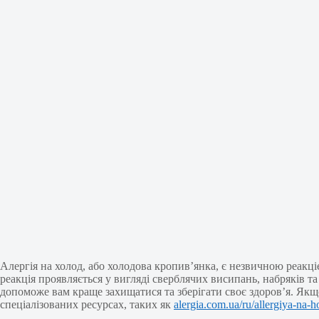
Алергія на холод, або холодова кропив’янка, є незвичною реакці
реакція проявляється у вигляді сверблячих висипань, набряків т
допоможе вам краще захищатися та зберігати своє здоров’я. Якщо
спеціалізованих ресурсах, таких як
alergia.com.ua/ru/allergiya-na-