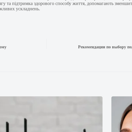
дягу та підтримка здорового способу життя, допомагають зменши
ожливих ускладнень.
дому
Рекомендации по выбору под