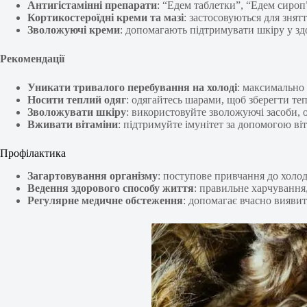
Антигістамінні препарати
: “Едем таблетки”, “Едем сироп
Кортикостероїдні креми та мазі
: застосовуються для знятт
Зволожуючі креми
: допомагають підтримувати шкіру у зд
Рекомендації
Уникати тривалого перебування на холоді
: максимально 
Носити теплий одяг
: одягайтесь шарами, щоб зберегти теп
Зволожувати шкіру
: використовуйте зволожуючі засоби,
Вживати вітаміни
: підтримуйте імунітет за допомогою ві
Профілактика
Загартовування організму
: поступове привчання до холод
Ведення здорового способу життя
: правильне харчування
Регулярне медичне обстеження
: допомагає вчасно виявит