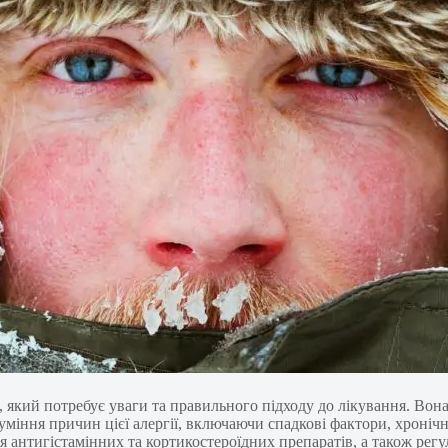
м, який потребує уваги та правильного підходу до лікування. Во
уміння причин цієї алергії, включаючи спадкові фактори, хроніч
 антигістамінних та кортикостероїдних препаратів, а також регу