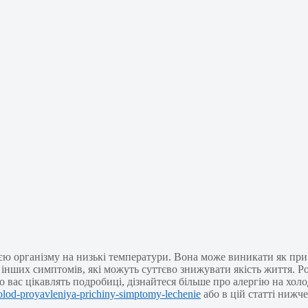
єю організму на низькі температури. Вона може виникати як при 
а інших симптомів, які можуть суттєво знижувати якість життя. 
 вас цікавлять подробиці, дізнайтеся більше про алергію на холо
holod-proyavleniya-prichiny-simptomy-lechenie
або в цій статті нижче