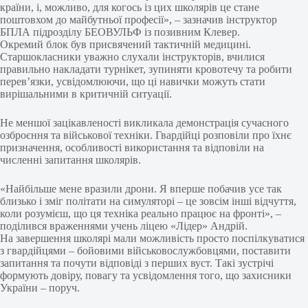
країни, і, можливо, для когось із цих школярів це стане
поштовхом до майбутньої професії», – зазначив інструктор
БПЛА підрозділу БЕОВУЛЬФ із позивним Клевер.
Окремий блок був присвячений тактичній медицині.
Старшокласники уважно слухали інструкторів, вчилися
правильно накладати турнікет, зупиняти кровотечу та робити
перев’язки, усвідомлюючи, що ці навички можуть стати
вирішальними в критичній ситуації.
Не меншої зацікавленості викликала демонстрація сучасного
озброєння та військової техніки. Гвардійці розповіли про їхнє
призначення, особливості використання та відповіли на
численні запитання школярів.
«Найбільше мене вразили дрони. Я вперше побачив усе так
близько і зміг політати на симуляторі – це зовсім інші відчуття,
коли розумієш, що ця техніка реально працює на фронті», –
поділився враженнями учень ліцею «Лідер» Андрій.
На завершення школярі мали можливість просто поспілкуватися
з гвардійцями – бойовими військовослужбовцями, поставити
запитання та почути відповіді з перших вуст. Такі зустрічі
формують довіру, повагу та усвідомлення того, що захисники
України – поруч.