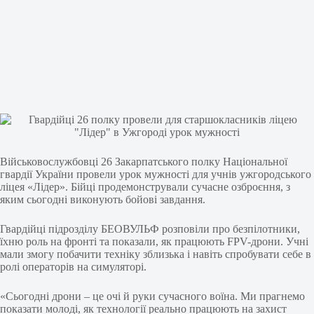
Військовослужбовці 26 Закарпатського полку Національної
гвардії України провели урок мужності для учнів ужгородського
ліцея «Лідер». Бійці продемонстрували сучасне озброєння, з
яким сьогодні виконують бойові завдання.
Гвардійці підрозділу БЕОВУЛЬФ розповіли про безпілотники,
їхню роль на фронті та показали, як працюють FPV-дрони. Учні
мали змогу побачити техніку зблизька і навіть спробувати себе в
ролі операторів на симуляторі.
«Сьогодні дрони – це очі й руки сучасного воїна. Ми прагнемо
показати молоді, як технології реально працюють на захист