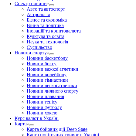
Спектр новини
Авто та автоспорт
Астрологія
Бізнес та економіка
Війна та політика
Іноваціії та криптовалюта
Культура та освіта
Наука та технологія
Суспільство
Новини спорту
Новини баскетболу
Новини боксу
Новини важкої атлетики
Новини волейболу
Новини гімнастики
Новини легкої атлетики
Новини лижного спорту
Новини плавання
Новини тенісу
Новини футболу
Новини хокею
Курс валют в Україні
Карта
Карта бойових дій Deep State
Карта повітряних тривог в Україні