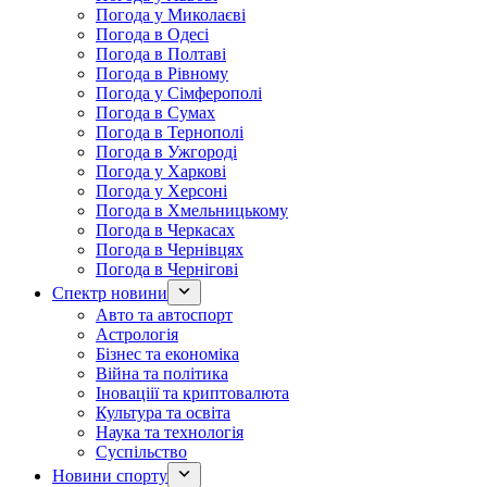
Погода у Миколаєві
Погода в Одесі
Погода в Полтаві
Погода в Рівному
Погода у Сімферополі
Погода в Сумах
Погода в Тернополі
Погода в Ужгороді
Погода у Харкові
Погода у Херсоні
Погода в Хмельницькому
Погода в Черкасах
Погода в Чернівцях
Погода в Чернігові
Спектр новини
Авто та автоспорт
Астрологія
Бізнес та економіка
Війна та політика
Іноваціії та криптовалюта
Культура та освіта
Наука та технологія
Суспільство
Новини спорту