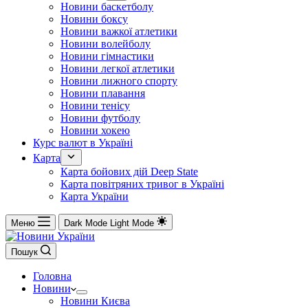
Новини баскетболу
Новини боксу
Новини важкої атлетики
Новини волейболу
Новини гімнастики
Новини легкої атлетики
Новини лижного спорту
Новини плавання
Новини тенісу
Новини футболу
Новини хокею
Курс валют в Україні
Карта
Карта бойових дій Deep State
Карта повітряних тривог в Україні
Карта України
Меню
Dark Mode
Light Mode
Пошук
Головна
Новини
Новини Києва