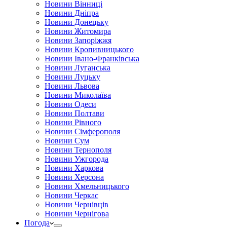
Новини Вінниці
Новини Дніпра
Новини Донецьку
Новини Житомира
Новини Запоріжжя
Новини Кропивницького
Новини Івано-Франківська
Новини Луганська
Новини Луцьку
Новини Львова
Новини Миколаїва
Новини Одеси
Новини Полтави
Новини Рівного
Новини Сімферополя
Новини Сум
Новини Тернополя
Новини Ужгорода
Новини Харкова
Новини Херсона
Новини Хмельницького
Новини Черкас
Новини Чернівців
Новини Чернігова
Погода