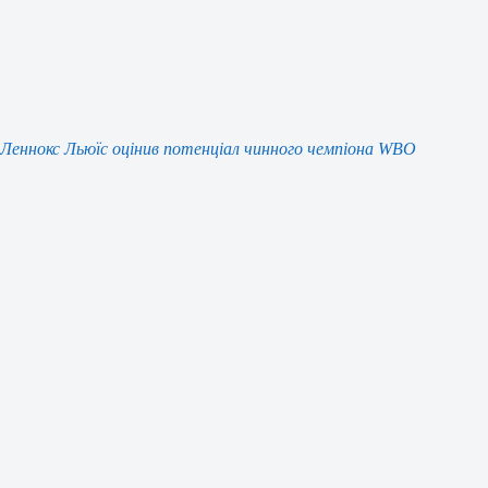
Леннокс Льюїс оцінив потенціал чинного чемпіона WBO