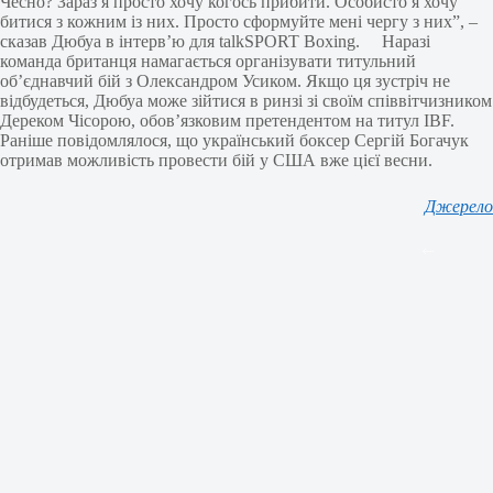
Чесно? Зараз я просто хочу когось прибити. Особисто я хочу
битися з кожним із них. Просто сформуйте мені чергу з них”, –
сказав Дюбуа в інтерв’ю для talkSPORT Boxing. Наразі
команда британця намагається організувати титульний
об’єднавчий бій з Олександром Усиком. Якщо ця зустріч не
відбудеться, Дюбуа може зійтися в ринзі зі своїм співвітчизником
Дереком Чісорою, обов’язковим претендентом на титул IBF.
Раніше повідомлялося, що український боксер Сергій Богачук
отримав можливість провести бій у США вже цієї весни.
Джерело