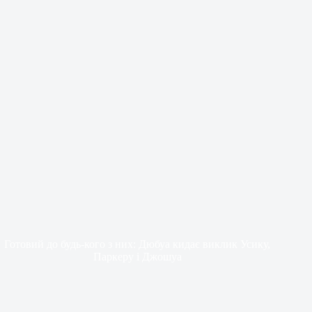
Готовий до будь-кого з них: Дюбуа кидає виклик Усику,
Паркеру і Джошуа