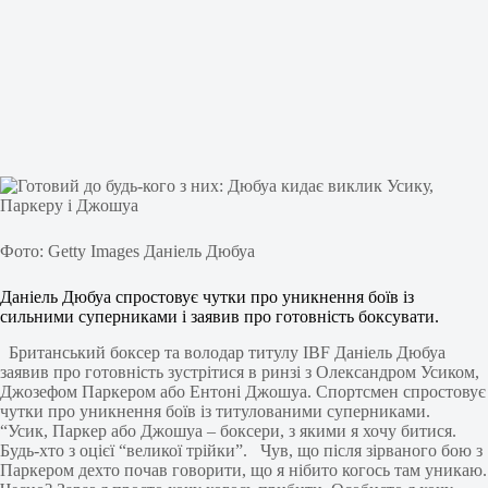
Фото: Getty Images Даніель Дюбуа
Даніель Дюбуа спростовує чутки про уникнення боїв із
сильними суперниками і заявив про готовність боксувати.
Британський боксер та володар титулу IBF Даніель Дюбуа
заявив про готовність зустрітися в ринзі з Олександром Усиком,
Джозефом Паркером або Ентоні Джошуа. Спортсмен спростовує
чутки про уникнення боїв із титулованими суперниками.
“Усик, Паркер або Джошуа – боксери, з якими я хочу битися.
Будь-хто з оцієї “великої трійки”. Чув, що після зірваного бою з
Паркером дехто почав говорити, що я нібито когось там уникаю.