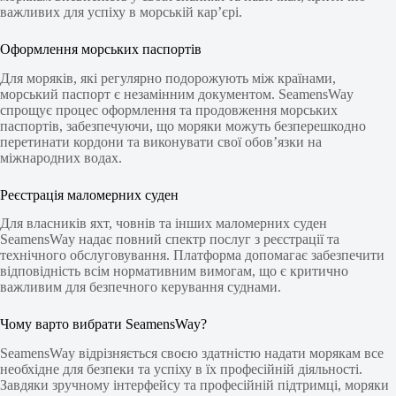
важливих для успіху в морській кар’єрі.
Оформлення морських паспортів
Для моряків, які регулярно подорожують між країнами,
морський паспорт є незамінним документом. SeamensWay
спрощує процес оформлення та продовження морських
паспортів, забезпечуючи, що моряки можуть безперешкодно
перетинати кордони та виконувати свої обов’язки на
міжнародних водах.
Реєстрація маломерних суден
Для власників яхт, човнів та інших маломерних суден
SeamensWay надає повний спектр послуг з реєстрації та
технічного обслуговування. Платформа допомагає забезпечити
відповідність всім нормативним вимогам, що є критично
важливим для безпечного керування суднами.
Чому варто вибрати SeamensWay?
SeamensWay відрізняється своєю здатністю надати морякам все
необхідне для безпеки та успіху в їх професійній діяльності.
Завдяки зручному інтерфейсу та професійній підтримці, моряки