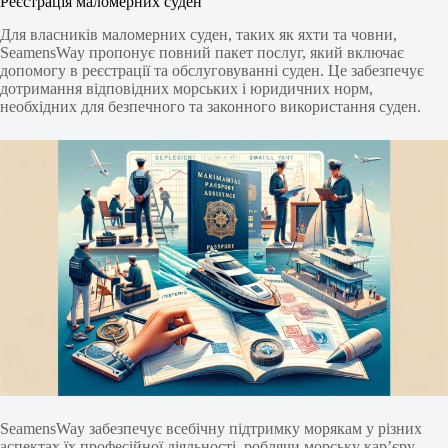
Реєстрація маломерних суден
Для власників маломерних суден, таких як яхти та човни,
SeamensWay пропонує повний пакет послуг, який включає
допомогу в реєстрації та обслуговуванні суден. Це забезпечує
дотримання відповідних морських і юридичних норм,
необхідних для безпечного та законного використання суден.
SeamensWay забезпечує всебічну підтримку морякам у різних
аспектах їх професійної діяльності, роблячи морську кар’єру