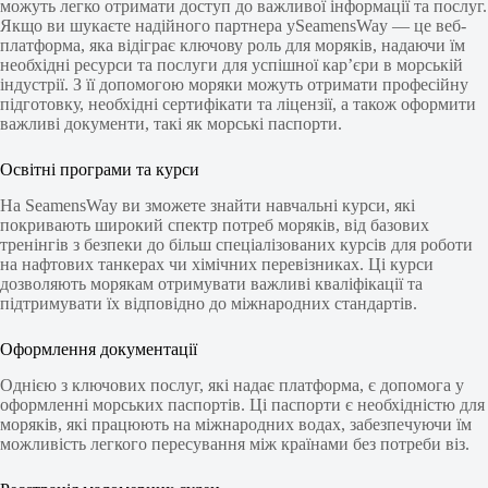
можуть легко отримати доступ до важливої інформації та послуг.
Якщо ви шукаєте надійного партнера уSeamensWay — це веб-
платформа, яка відіграє ключову роль для моряків, надаючи їм
необхідні ресурси та послуги для успішної кар’єри в морській
індустрії. З її допомогою моряки можуть отримати професійну
підготовку, необхідні сертифікати та ліцензії, а також оформити
важливі документи, такі як морські паспорти.
Освітні програми та курси
На SeamensWay ви зможете знайти навчальні курси, які
покривають широкий спектр потреб моряків, від базових
тренінгів з безпеки до більш спеціалізованих курсів для роботи
на нафтових танкерах чи хімічних перевізниках. Ці курси
дозволяють морякам отримувати важливі кваліфікації та
підтримувати їх відповідно до міжнародних стандартів.
Оформлення документації
Однією з ключових послуг, які надає платформа, є допомога у
оформленні морських паспортів. Ці паспорти є необхідністю для
моряків, які працюють на міжнародних водах, забезпечуючи їм
можливість легкого пересування між країнами без потреби віз.