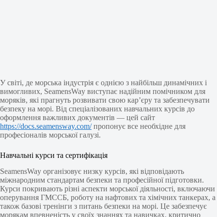
У світі, де морська індустрія є однією з найбільш динамічних і
вимогливих, SeamensWay виступає надійним помічником для
моряків, які прагнуть розвивати свою кар’єру та забезпечувати
безпеку на морі. Від спеціалізованих навчальних курсів до
оформлення важливих документів — цей сайт
https://docs.seamensway.com/
пропонує все необхідне для
професіоналів морської галузі.
Навчальні курси та сертифікація
SeamensWay організовує низку курсів, які відповідають
міжнародним стандартам безпеки та професійної підготовки.
Курси покривають різні аспекти морської діяльності, включаючи
оперування ГМССБ, роботу на нафтових та хімічних танкерах, а
також базові тренінги з питань безпеки на морі. Це забезпечує
морякам впевненість у своїх знаннях та навичках, критично