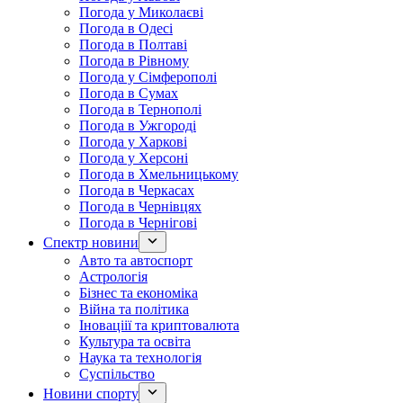
Погода у Миколаєві
Погода в Одесі
Погода в Полтаві
Погода в Рівному
Погода у Сімферополі
Погода в Сумах
Погода в Тернополі
Погода в Ужгороді
Погода у Харкові
Погода у Херсоні
Погода в Хмельницькому
Погода в Черкасах
Погода в Чернівцях
Погода в Чернігові
Спектр новини
Авто та автоспорт
Астрологія
Бізнес та економіка
Війна та політика
Іноваціії та криптовалюта
Культура та освіта
Наука та технологія
Суспільство
Новини спорту