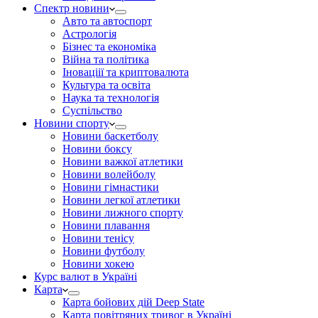
Спектр новини
Авто та автоспорт
Астрологія
Бізнес та економіка
Війна та політика
Іноваціії та криптовалюта
Культура та освіта
Наука та технологія
Суспільство
Новини спорту
Новини баскетболу
Новини боксу
Новини важкої атлетики
Новини волейболу
Новини гімнастики
Новини легкої атлетики
Новини лижного спорту
Новини плавання
Новини тенісу
Новини футболу
Новини хокею
Курс валют в Україні
Карта
Карта бойових дій Deep State
Карта повітряних тривог в Україні