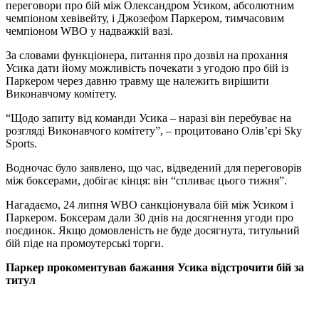
переговори про бій між Олександром Усиком, абсолютним
чемпіоном хевівейту, і Джозефом Паркером, тимчасовим
чемпіоном WBO у надважкій вазі.
За словами функціонера, питання про дозвіл на прохання
Усика дати йому можливість почекати з угодою про бій із
Паркером через давню травму ще належить вирішити
Виконавчому комітету.
“Щодо запиту від команди Усика – наразі він перебуває на
розгляді Виконавчого комітету”, – процитовано Олів’єрі Sky
Sports.
Водночас було заявлено, що час, відведений для переговорів
між боксерами, добігає кінця: він “спливає цього тижня”.
Нагадаємо, 24 липня WBO санкціонувала бій між Усиком і
Паркером. Боксерам дали 30 днів на досягнення угоди про
поєдинок. Якщо домовленість не буде досягнута, титульний
бій піде на промоутерські торги.
Паркер прокоментував бажання Усика відстрочити бій за
титул