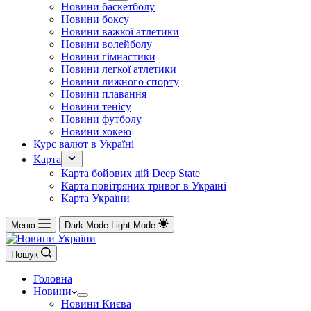
Новини баскетболу
Новини боксу
Новини важкої атлетики
Новини волейболу
Новини гімнастики
Новини легкої атлетики
Новини лижного спорту
Новини плавання
Новини тенісу
Новини футболу
Новини хокею
Курс валют в Україні
Карта
Карта бойових дій Deep State
Карта повітряних тривог в Україні
Карта України
Меню
Dark Mode
Light Mode
Пошук
Головна
Новини
Новини Києва