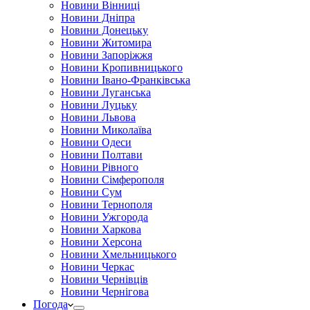
Новини Вінниці
Новини Дніпра
Новини Донецьку
Новини Житомира
Новини Запоріжжя
Новини Кропивницького
Новини Івано-Франківська
Новини Луганська
Новини Луцьку
Новини Львова
Новини Миколаїва
Новини Одеси
Новини Полтави
Новини Рівного
Новини Сімферополя
Новини Сум
Новини Тернополя
Новини Ужгорода
Новини Харкова
Новини Херсона
Новини Хмельницького
Новини Черкас
Новини Чернівців
Новини Чернігова
Погода