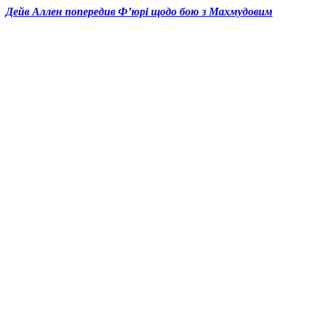
Дейв Аллен попередив Ф’юрі щодо бою з Махмудовим
© 2025 Новини України | Останні новини в Україні
Реклама: sale@portal24.org.ua