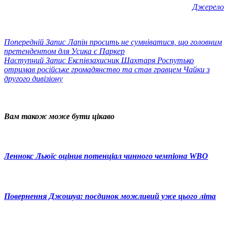
Джерело
Попередній
Запис
Лапін просить не сумніватися, що головним
претендентом для Усика є Паркер
Наступний
Запис
Експівзахисник Шахтаря Роспутько
отримав російське громадянство та став гравцем Чайки з
другого дивізіону
Вам також може бути цікаво
Леннокс Льюїс оцінив потенціал чинного чемпіона WBO
Повернення Джошуа: поєдинок можливий уже цього літа