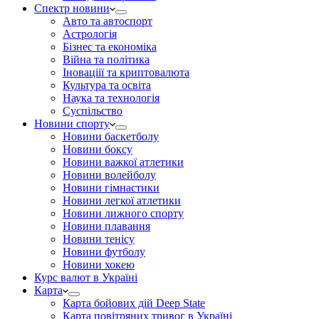
Спектр новини
Авто та автоспорт
Астрологія
Бізнес та економіка
Війна та політика
Іноваціії та криптовалюта
Культура та освіта
Наука та технологія
Суспільство
Новини спорту
Новини баскетболу
Новини боксу
Новини важкої атлетики
Новини волейболу
Новини гімнастики
Новини легкої атлетики
Новини лижного спорту
Новини плавання
Новини тенісу
Новини футболу
Новини хокею
Курс валют в Україні
Карта
Карта бойових дій Deep State
Карта повітряних тривог в Україні