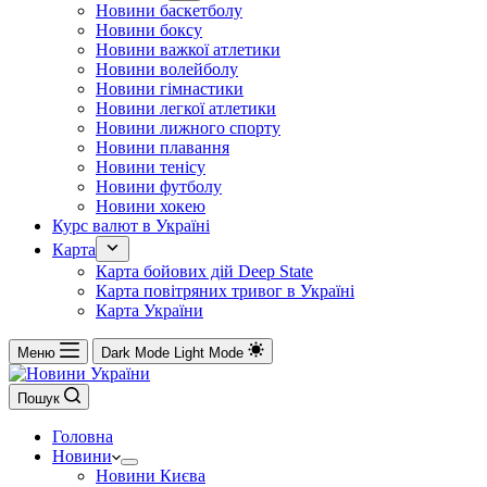
Новини баскетболу
Новини боксу
Новини важкої атлетики
Новини волейболу
Новини гімнастики
Новини легкої атлетики
Новини лижного спорту
Новини плавання
Новини тенісу
Новини футболу
Новини хокею
Курс валют в Україні
Карта
Карта бойових дій Deep State
Карта повітряних тривог в Україні
Карта України
Меню
Dark Mode
Light Mode
Пошук
Головна
Новини
Новини Києва