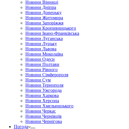
Новини Вінниці
Новини Дніпра
Новини Донецьку
Новини Житомира
Новини Запоріжжя
Новини Кропивницького
Новини Івано-Франківська
Новини Луганська
Новини Луцьку
Новини Львова
Новини Миколаїва
Новини Одеси
Новини Полтави
Новини Рівного
Новини Сімферополя
Новини Сум
Новини Тернополя
Новини Ужгорода
Новини Харкова
Новини Херсона
Новини Хмельницького
Новини Черкас
Новини Чернівців
Новини Чернігова
Погода