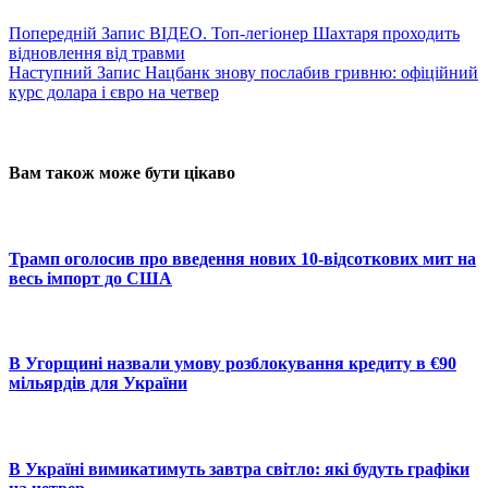
Попередній
Запис
ВІДЕО. Топ-легіонер Шахтаря проходить
відновлення від травми
Наступний
Запис
Нацбанк знову послабив гривню: офіційний
курс долара і євро на четвер
Вам також може бути цікаво
Трамп оголосив про введення нових 10-відсоткових мит на
весь імпорт до США
В Угорщині назвали умову розблокування кредиту в €90
мільярдів для України
В Україні вимикатимуть завтра світло: які будуть графіки