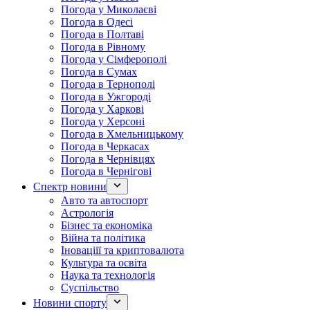
Погода у Миколаєві
Погода в Одесі
Погода в Полтаві
Погода в Рівному
Погода у Сімферополі
Погода в Сумах
Погода в Тернополі
Погода в Ужгороді
Погода у Харкові
Погода у Херсоні
Погода в Хмельницькому
Погода в Черкасах
Погода в Чернівцях
Погода в Чернігові
Спектр новини
Авто та автоспорт
Астрологія
Бізнес та економіка
Війна та політика
Іноваціії та криптовалюта
Культура та освіта
Наука та технологія
Суспільство
Новини спорту