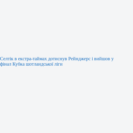
Селтік в екстра-таймах дотиснув Рейнджерс і вийшов у
фінал Кубка шотландської ліги