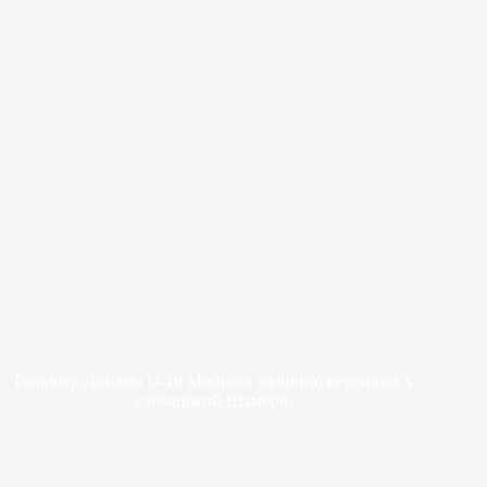
Голкіпер Динамо U-19 Мойсеєв офіційно перейшов у
словацький Шаморін