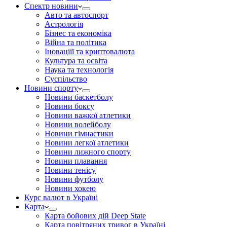
Спектр новини
Авто та автоспорт
Астрологія
Бізнес та економіка
Війна та політика
Іноваціії та криптовалюта
Культура та освіта
Наука та технологія
Суспільство
Новини спорту
Новини баскетболу
Новини боксу
Новини важкої атлетики
Новини волейболу
Новини гімнастики
Новини легкої атлетики
Новини лижного спорту
Новини плавання
Новини тенісу
Новини футболу
Новини хокею
Курс валют в Україні
Карта
Карта бойових дій Deep State
Карта повітряних тривог в Україні