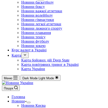
Новини баскетболу
Новини боксу
Новини важкої атлетики
Новини волейболу
Новини гімнастики
Новини легкої атлетики
Новини лижного спорту
Новини плавання
Новини тенісу
Новини футболу
Новини хокею
Курс валют в Україні
Карта
Карта бойових дій Deep State
Карта повітряних тривог в Україні
Карта України
Меню
Dark Mode
Light Mode
Пошук
Головна
Новини
Новини Києва