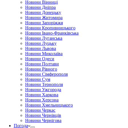
Новини Вінниці
Новини Дніпра
Новини Донецьку
Новини Житомира
Новини Запоріжжя
Новини Кропивницького
Новини Івано-Франківська
Новини Луганська
Новини Луцьку
Новини Львова
Новини Миколаїва
Новини Одеси
Новини Полтави
Новини Рівного
Новини Сімферополя
Новини Сум
Новини Тернополя
Новини Ужгорода
Новини Харкова
Новини Херсона
Новини Хмельницького
Новини Черкас
Новини Чернівців
Новини Чернігова
Погода