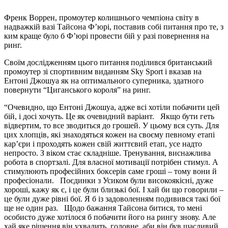
Френк Воррен, промоутер колишнього чемпіона світу в
надважкій вазі Тайсона Ф’юрі, поставив собі питання про те, з
ким краще було б Ф’юрі провести бій у разі повернення на
ринг.
Своїм дослідженням цього питання поділився британський
промоутер зі спортивним виданням Sky Sport і вказав на
Ентоні Джошуа як на оптимального суперника, здатного
повернути “Циганського короля” на ринг.
“Очевидно, що Ентоні Джошуа, адже всі хотіли побачити цей
бій, і досі хочуть. Це як очевидний варіант. Якщо бути геть
відвертим, то все зводиться до грошей. У цьому вся суть. Для
цих хлопців, які знаходяться кожен на своєму певному етапі
кар’єри і проходять кожен свій життєвий етап, усе надто
непросто. З віком стає складніше. Тренування, виснажлива
робота в спортзалі. Для власної мотивації потрібен стимул. А
стимулюють професійних боксерів саме гроші – тому вони й
професіонали. Поєдинки з Усиком були високоякісні, дуже
хороші, кажу як є, і це були близькі бої. І хай би що говорили –
це були дуже рівні бої. Я б із задоволенням подивився такі бої
ще не один раз. Щодо бажання Тайсона битися, то мені
особисто дуже хотілося б побачити його на рингу знову. Але
хай яке рішення він ухвалить, головне, аби він був щасливий