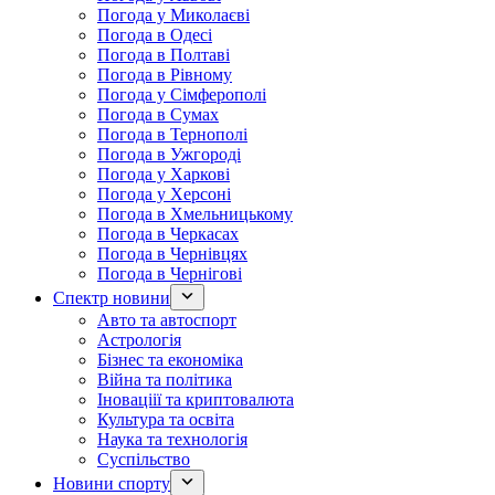
Погода у Миколаєві
Погода в Одесі
Погода в Полтаві
Погода в Рівному
Погода у Сімферополі
Погода в Сумах
Погода в Тернополі
Погода в Ужгороді
Погода у Харкові
Погода у Херсоні
Погода в Хмельницькому
Погода в Черкасах
Погода в Чернівцях
Погода в Чернігові
Спектр новини
Авто та автоспорт
Астрологія
Бізнес та економіка
Війна та політика
Іноваціії та криптовалюта
Культура та освіта
Наука та технологія
Суспільство
Новини спорту