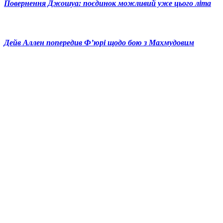
Повернення Джошуа: поєдинок можливий уже цього літа
Дейв Аллен попередив Ф’юрі щодо бою з Махмудовим
© 2025 Новини України | Останні новини в Україні
Реклама: sale@portal24.org.ua