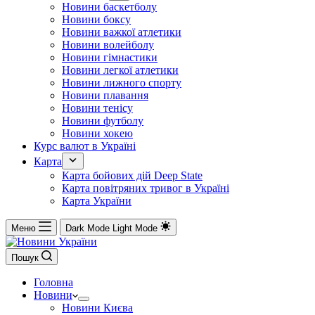
Новини баскетболу
Новини боксу
Новини важкої атлетики
Новини волейболу
Новини гімнастики
Новини легкої атлетики
Новини лижного спорту
Новини плавання
Новини тенісу
Новини футболу
Новини хокею
Курс валют в Україні
Карта
Карта бойових дій Deep State
Карта повітряних тривог в Україні
Карта України
Меню
Dark Mode
Light Mode
Пошук
Головна
Новини
Новини Києва