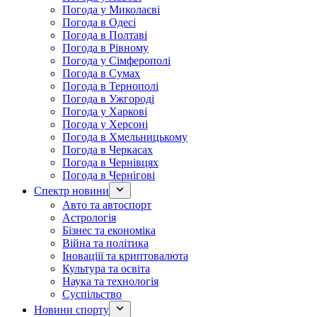
Погода у Миколаєві
Погода в Одесі
Погода в Полтаві
Погода в Рівному
Погода у Сімферополі
Погода в Сумах
Погода в Тернополі
Погода в Ужгороді
Погода у Харкові
Погода у Херсоні
Погода в Хмельницькому
Погода в Черкасах
Погода в Чернівцях
Погода в Чернігові
Спектр новини
Авто та автоспорт
Астрологія
Бізнес та економіка
Війна та політика
Іноваціії та криптовалюта
Культура та освіта
Наука та технологія
Суспільство
Новини спорту