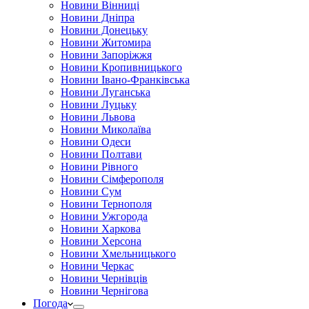
Новини Вінниці
Новини Дніпра
Новини Донецьку
Новини Житомира
Новини Запоріжжя
Новини Кропивницького
Новини Івано-Франківська
Новини Луганська
Новини Луцьку
Новини Львова
Новини Миколаїва
Новини Одеси
Новини Полтави
Новини Рівного
Новини Сімферополя
Новини Сум
Новини Тернополя
Новини Ужгорода
Новини Харкова
Новини Херсона
Новини Хмельницького
Новини Черкас
Новини Чернівців
Новини Чернігова
Погода