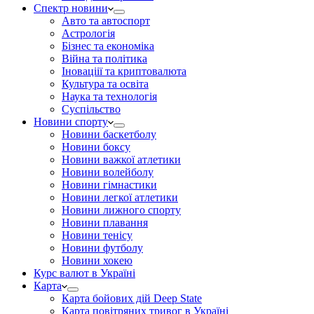
Спектр новини
Авто та автоспорт
Астрологія
Бізнес та економіка
Війна та політика
Іноваціії та криптовалюта
Культура та освіта
Наука та технологія
Суспільство
Новини спорту
Новини баскетболу
Новини боксу
Новини важкої атлетики
Новини волейболу
Новини гімнастики
Новини легкої атлетики
Новини лижного спорту
Новини плавання
Новини тенісу
Новини футболу
Новини хокею
Курс валют в Україні
Карта
Карта бойових дій Deep State
Карта повітряних тривог в Україні