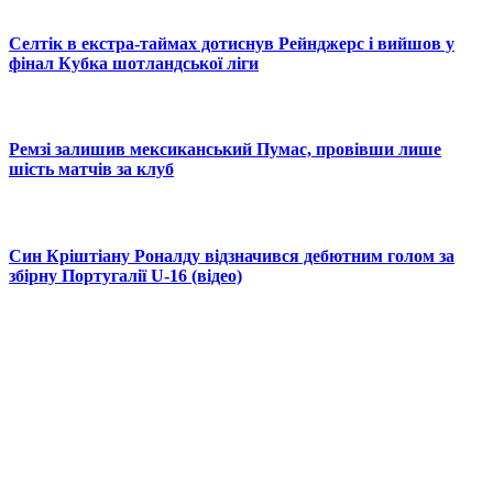
Селтік в екстра-таймах дотиснув Рейнджерс і вийшов у
фінал Кубка шотландської ліги
Ремзі залишив мексиканський Пумас, провівши лише
шість матчів за клуб
Син Кріштіану Роналду відзначився дебютним голом за
збірну Португалії U-16 (відео)
© 2025 Новини України | Останні новини в Україні
Реклама: sale@portal24.org.ua