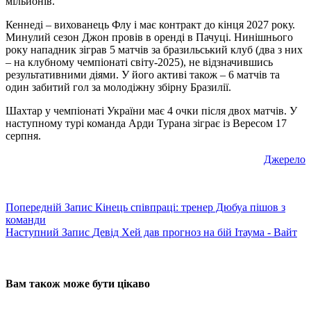
мільйонів.
Кеннеді – вихованець Флу і має контракт до кінця 2027 року.
Минулий сезон Джон провів в оренді в Пачуці. Нинішнього
року нападник зіграв 5 матчів за бразильський клуб (два з них
– на клубному чемпіонаті світу-2025), не відзначившись
результативними діями. У його активі також – 6 матчів та
один забитий гол за молодіжну збірну Бразилії.
Шахтар у чемпіонаті України має 4 очки після двох матчів. У
наступному турі команда Арди Турана зіграє із Вересом 17
серпня.
Джерело
Попередній
Запис
Кінець співпраці: тренер Дюбуа пішов з
команди
Наступний
Запис
Девід Хей дав прогноз на бій Ітаума - Вайт
Вам також може бути цікаво