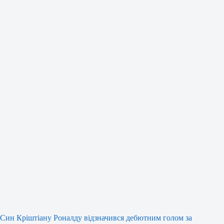
Син Кріштіану Роналду відзначився дебютним голом за