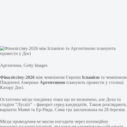
Аргентина, Getty Images
Фіналіссіму-2026
між чемпіоном Європи
Іспанією
та чемпіоном
Південної Америки
Аргентиною
планують провести у столиці
Катару Досі.
Остаточно місце поєдинку поки що не визначено, але Доха та
стадіон “Лусаїл” – фаворит серед кандидатів. Також розглядають
варіанти Маямі та Ер-Ріяда. Сама гра запланована на 28 березня.
Місце проведення не могли погодити через потенційну
накладку на матчі іспанців, які поки не гарантували собі участь