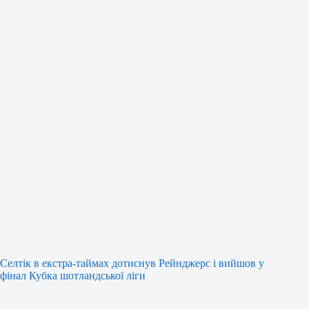
Селтік в екстра-таймах дотиснув Рейнджерс і вийшов у
фінал Кубка шотландської ліги