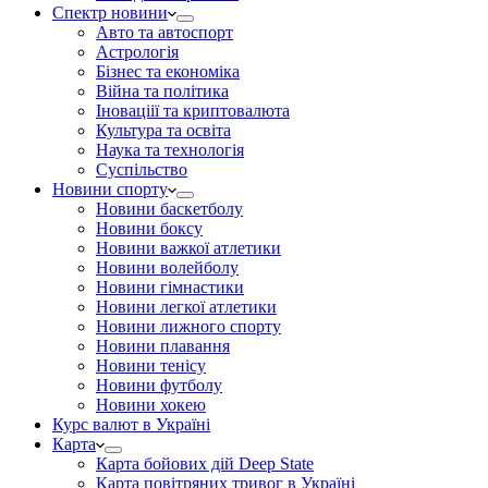
Спектр новини
Авто та автоспорт
Астрологія
Бізнес та економіка
Війна та політика
Іноваціії та криптовалюта
Культура та освіта
Наука та технологія
Суспільство
Новини спорту
Новини баскетболу
Новини боксу
Новини важкої атлетики
Новини волейболу
Новини гімнастики
Новини легкої атлетики
Новини лижного спорту
Новини плавання
Новини тенісу
Новини футболу
Новини хокею
Курс валют в Україні
Карта
Карта бойових дій Deep State
Карта повітряних тривог в Україні