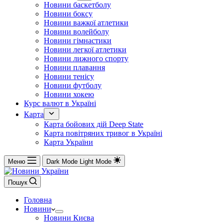
Новини баскетболу
Новини боксу
Новини важкої атлетики
Новини волейболу
Новини гімнастики
Новини легкої атлетики
Новини лижного спорту
Новини плавання
Новини тенісу
Новини футболу
Новини хокею
Курс валют в Україні
Карта
Карта бойових дій Deep State
Карта повітряних тривог в Україні
Карта України
Меню
Dark Mode
Light Mode
Пошук
Головна
Новини
Новини Києва