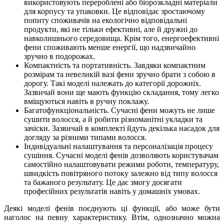
використовують перероблені або біорозкладні матеріали
для корпусу та упаковки. Це відповідає зростаючому
попиту споживачів на екологічно відповідальні
продукти, які не тільки ефективні, але й дружні до
навколишнього середовища. Крім того, енергоефективні
фени споживають менше енергії, що надзвичайно
зручно в подорожах.
Компактність та портативність. Завдяки компактним
розмірам та невеликій вазі фени зручно брати з собою в
дорогу. Такі моделі належать до категорії дорожніх.
Зазвичай вони ще мають функцію складання, тому легко
вміщуються навіть в ручну поклажу.
Багатофункціональність. Сучасні фени можуть не лише
сушити волосся, а й робити різноманітні укладки та
зачіски. Зазвичай в комплекті йдуть декілька насадок для
догляду за різними типами волосся.
Індивідуальні налаштування та персоналізація процесу
сушіння. Сучасні моделі фенів дозволяють користувачам
самостійно налаштовувати режими роботи, температуру,
швидкість повітряного потоку залежно від типу волосся
та бажаного результату. Це дає змогу досягати
професійних результатів навіть у домашніх умовах.
Деякі моделі фенів поєднують ці функції, або може бути
наголос на певну характеристику. Втім, однозначно можна