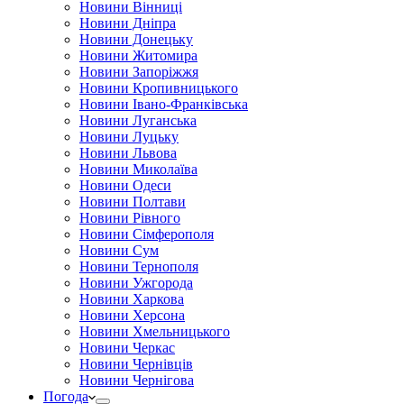
Новини Вінниці
Новини Дніпра
Новини Донецьку
Новини Житомира
Новини Запоріжжя
Новини Кропивницького
Новини Івано-Франківська
Новини Луганська
Новини Луцьку
Новини Львова
Новини Миколаїва
Новини Одеси
Новини Полтави
Новини Рівного
Новини Сімферополя
Новини Сум
Новини Тернополя
Новини Ужгорода
Новини Харкова
Новини Херсона
Новини Хмельницького
Новини Черкас
Новини Чернівців
Новини Чернігова
Погода