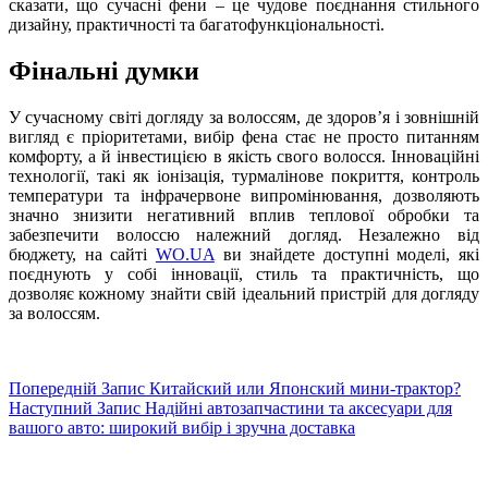
сказати, що сучасні фени – це чудове поєднання стильного
дизайну, практичності та багатофункціональності.
Фінальні думки
У сучасному світі догляду за волоссям, де здоров’я і зовнішній
вигляд є пріоритетами, вибір фена стає не просто питанням
комфорту, а й інвестицією в якість свого волосся. Інноваційні
технології, такі як іонізація, турмалінове покриття, контроль
температури та інфрачервоне випромінювання, дозволяють
значно знизити негативний вплив теплової обробки та
забезпечити волоссю належний догляд. Незалежно від
бюджету, на сайті
WO.UA
ви знайдете доступні моделі, які
поєднують у собі інновації, стиль та практичність, що
дозволяє кожному знайти свій ідеальний пристрій для догляду
за волоссям.
Попередній
Запис
Китайский или Японский мини-трактор?
Наступний
Запис
Надійні автозапчастини та аксесуари для
вашого авто: широкий вибір і зручна доставка