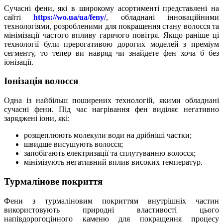
Сучасні фени, які в широкому асортименті представлені на
сайті
https://wo.ua/ua/feny/
, обладнані інноваційними
технологіями, розробленими для покращення стану волосся та
мінімізації частого впливу гарячого повітря. Якщо раніше ці
технології були прерогативою дорогих моделей з преміум
сегменту, то тепер ви навряд чи знайдете фен хоча б без
іонізації.
Іонізація волосся
Одна із найбільш поширених технологій, якими обладнані
сучасні фени. Під час нагрівання фен виділяє негативно
заряджені іони, які:
розщеплюють молекули води на дрібніші частки;
швидше висушують волосся;
запобігають електризації та сплутуванню волосся;
мінімізують негативний вплив високих температур.
Турмалінове покриття
Фени з турмаліновим покриттям внутрішніх частин
використовують природні властивості цього
напівдорогоцінного каменю для покращення процесу