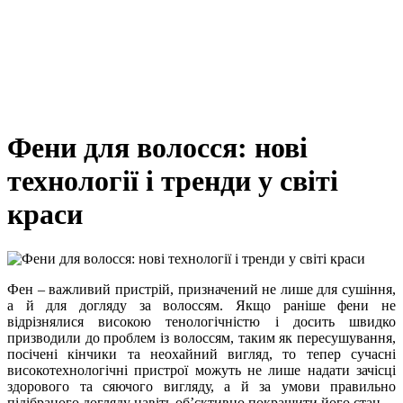
Фени для волосся: нові
технології і тренди у світі
краси
Фен – важливий пристрій, призначений не лише для сушіння,
а й для догляду за волоссям. Якщо раніше фени не
відрізнялися високою тенологічністю і досить швидко
призводили до проблем із волоссям, таким як пересушування,
посічені кінчики та неохайний вигляд, то тепер сучасні
високотехнологічні пристрої можуть не лише надати зачісці
здорового та сяючого вигляду, а й за умови правильно
підібраного догляду навіть об’єктивно покращити його стан.