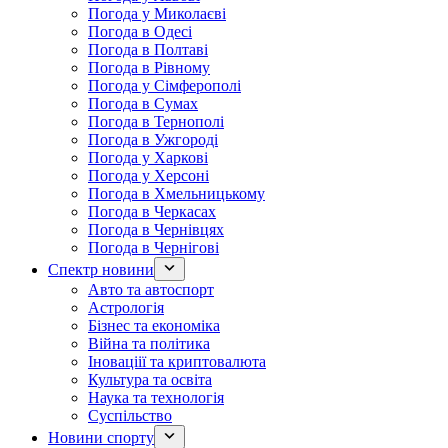
Погода у Миколаєві
Погода в Одесі
Погода в Полтаві
Погода в Рівному
Погода у Сімферополі
Погода в Сумах
Погода в Тернополі
Погода в Ужгороді
Погода у Харкові
Погода у Херсоні
Погода в Хмельницькому
Погода в Черкасах
Погода в Чернівцях
Погода в Чернігові
Спектр новини
Авто та автоспорт
Астрологія
Бізнес та економіка
Війна та політика
Іноваціії та криптовалюта
Культура та освіта
Наука та технологія
Суспільство
Новини спорту