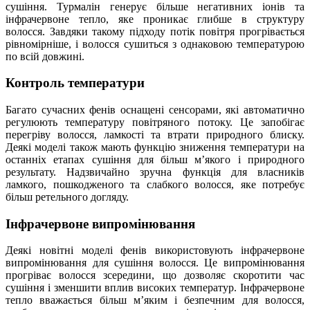
сушіння. Турмалін генерує більше негативних іонів та
інфрачервоне тепло, яке проникає глибше в структуру
волосся. Завдяки такому підходу потік повітря прогрівається
рівномірніше, і волосся сушиться з однаковою температурою
по всій довжині.
Контроль температури
Багато сучасних фенів оснащені сенсорами, які автоматично
регулюють температуру повітряного потоку. Це запобігає
перегріву волосся, ламкості та втрати природного блиску.
Деякі моделі також мають функцію зниження температури на
останніх етапах сушіння для більш м’якого і природного
результату. Надзвичайно зручна функція для власників
ламкого, пошкодженого та слабкого волосся, яке потребує
більш ретельного догляду.
Інфрачервоне випромінювання
Деякі новітні моделі фенів використовують інфрачервоне
випромінювання для сушіння волосся. Це випромінювання
прогріває волосся зсередини, що дозволяє скоротити час
сушіння і зменшити вплив високих температур. Інфрачервоне
тепло вважається більш м’яким і безпечним для волосся,