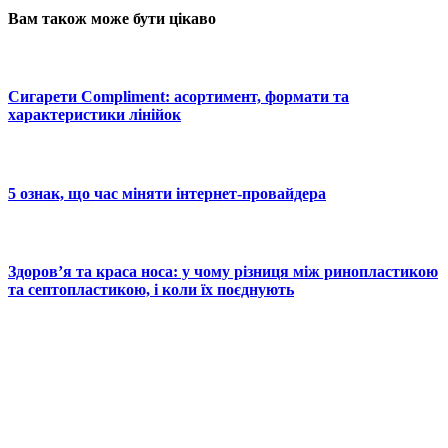
Вам також може бути цікаво
Сигарети Compliment: асортимент, формати та
характеристики лінійок
5 ознак, що час міняти інтернет-провайдера
Здоров’я та краса носа: у чому різниця між ринопластикою
та септопластикою, і коли їх поєднують
© 2025 Новини України | Останні новини в Україні
Реклама: sale@portal24.org.ua