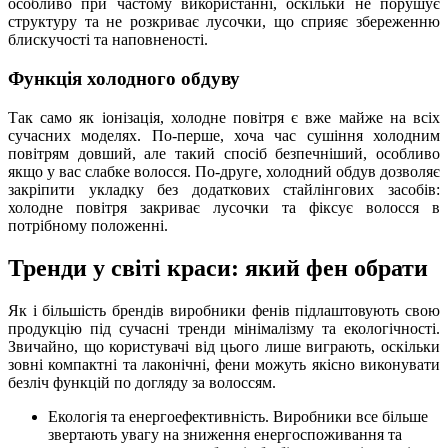
особливо при частому використанні, оскільки не порушує
структуру та не розкриває лусочки, що сприяє збереженню
блискучості та наповненості.
Функція холодного обдуву
Так само як іонізація, холодне повітря є вже майже на всіх
сучасних моделях. По-перше, хоча час сушіння холодним
повітрям довший, але такий спосіб безпечніший, особливо
якщо у вас слабке волосся. По-друге, холодний обдув дозволяє
закріпити укладку без додаткових стайлінгових засобів:
холодне повітря закриває лусочки та фіксує волосся в
потрібному положенні.
Тренди у світі краси: який фен обрати
Як і більшість брендів виробники фенів підлаштовують свою
продукцію під сучасні тренди мінімалізму та екологічності.
Звичайно, що користувачі від цього лише виграють, оскільки
зовні компактні та лаконічні, фени можуть якісно виконувати
безліч функцій по догляду за волоссям.
Екологія та енергоефективність. Виробники все більше
звертають увагу на зниження енергоспоживання та