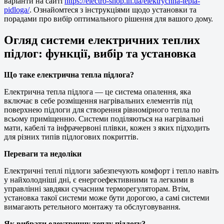
варіанти на сайті
https://electro-shop.in.ua/elektrychna-tepla-
pidloga/
. Ознайомтеся з інструкціями щодо установки та
порадами про вибір оптимального рішення для вашого дому.
Огляд системи електричних теплих
підлог: функції, вибір та установка
Що таке електрична тепла підлога?
Електрична тепла підлога — це система опалення, яка
включає в себе розміщення нагрівальних елементів під
поверхнею підлоги для створення рівномірного тепла по
всьому приміщенню. Системи поділяються на нагрівальні
мати, кабелі та інфрачервоні плівки, кожен з яких підходить
для різних типів підлогових покриттів.
Переваги та недоліки
Електричні теплі підлоги забезпечують комфорт і тепло навіть
у найхолодніші дні, є енергоефективними та легкими в
управлінні завдяки сучасним терморегуляторам. Втім,
установка такої системи може бути дорогою, а самі системи
вимагають ретельного монтажу та обслуговування.
Як вибрати електричну теплу підлогу?