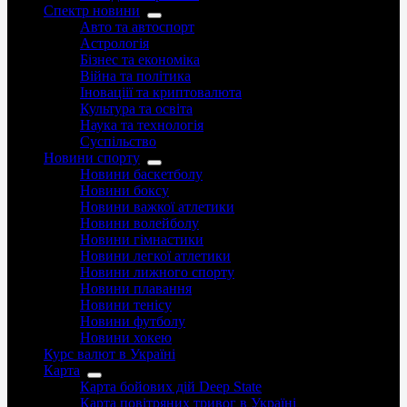
Спектр новини
Авто та автоспорт
Астрологія
Бізнес та економіка
Війна та політика
Іноваціії та криптовалюта
Культура та освіта
Наука та технологія
Суспільство
Новини спорту
Новини баскетболу
Новини боксу
Новини важкої атлетики
Новини волейболу
Новини гімнастики
Новини легкої атлетики
Новини лижного спорту
Новини плавання
Новини тенісу
Новини футболу
Новини хокею
Курс валют в Україні
Карта
Карта бойових дій Deep State
Карта повітряних тривог в Україні