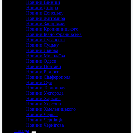
Новини Вінниці
Новини Дніпра
Новини Донецьку
Новини Житомира
Новини Запоріжжя
Новини Кропивницького
Новини Івано-Франківська
Новини Луганська
Новини Луцьку
Новини Львова
Новини Миколаїва
Новини Одеси
Новини Полтави
Новини Рівного
Новини Сімферополя
Новини Сум
Новини Тернополя
Новини Ужгорода
Новини Харкова
Новини Херсона
Новини Хмельницького
Новини Черкас
Новини Чернівців
Новини Чернігова
Погода