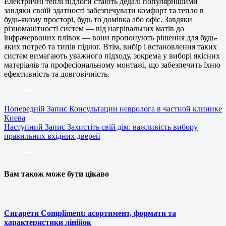
Електричні теплі підлоги стають дедалі популярнішими
завдяки своїй здатності забезпечувати комфорт та тепло в
будь-якому просторі, будь то домівка або офіс. Завдяки
різноманітності систем — від нагрівальних матів до
інфрачервоних плівок — вони пропонують рішення для будь-
яких потреб та типів підлог. Втім, вибір і встановлення таких
систем вимагають уважного підходу, зокрема у виборі якісних
матеріалів та професіональному монтажі, що забезпечить їхню
ефективність та довговічність.
Попередній
Запис
Консультации невролога в частной клинике
Киева
Наступний
Запис
Захистіть свій дім: важливість вибору
правильних вхідних дверей
Вам також може бути цікаво
Сигарети Compliment: асортимент, формати та
характеристики лінійок