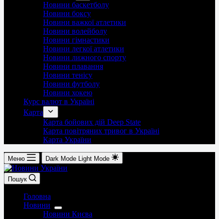
Новини баскетболу
Новини боксу
Новини важкої атлетики
Новини волейболу
Новини гімнастики
Новини легкої атлетики
Новини лижного спорту
Новини плавання
Новини тенісу
Новини футболу
Новини хокею
Курс валют в Україні
Карта
Карта бойових дій Deep State
Карта повітряних тривог в Україні
Карта України
Меню
Dark Mode
Light Mode
Пошук
Головна
Новини
Новини Києва