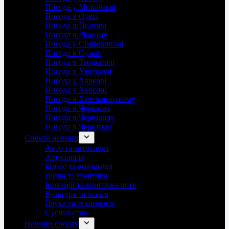
Погода у Миколаєві
Погода в Одесі
Погода в Полтаві
Погода в Рівному
Погода у Сімферополі
Погода в Сумах
Погода в Тернополі
Погода в Ужгороді
Погода у Харкові
Погода у Херсоні
Погода в Хмельницькому
Погода в Черкасах
Погода в Чернівцях
Погода в Чернігові
Спектр новини
Авто та автоспорт
Астрологія
Бізнес та економіка
Війна та політика
Іноваціії та криптовалюта
Культура та освіта
Наука та технологія
Суспільство
Новини спорту