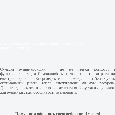
Енергоефективні рушникосушки – комфорт без
додаткових витрат
Сучасні рушникосушки — це не тільки комфорт і
функціональність, а й можливість значно знизити витрати на
електроенергію. Енергоефективні моделі забезпечують
оптимальний рівень тепла, споживаючи мінімум ресурсів.
Давайте дізнаємося про ключові аспекти вибору таких сушилок
для рушників, їхні особливості та переваги.
Чому люди обирають енергоефективні моделі