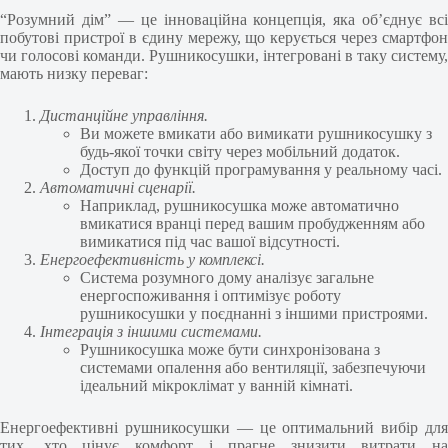
“Розумний дім” — це інноваційна концепція, яка об’єднує всі
побутові пристрої в єдину мережу, що керується через смартфон
чи голосові команди. Рушникосушки, інтегровані в таку систему,
мають низку переваг:
Дистанційне управління.
Ви можете вмикати або вимикати рушникосушку з
будь-якої точки світу через мобільний додаток.
Доступ до функцій програмування у реальному часі.
Автоматичні сценарії.
Наприклад, рушникосушка може автоматично
вмикатися вранці перед вашим пробудженням або
вимикатися під час вашої відсутності.
Енергоефективність у комплексі.
Система розумного дому аналізує загальне
енергоспоживання і оптимізує роботу
рушникосушки у поєднанні з іншими пристроями.
Інтеграція з іншими системами.
Рушникосушка може бути синхронізована з
системами опалення або вентиляції, забезпечуючи
ідеальний мікроклімат у ванній кімнаті.
Енергоефективні рушникосушки — це оптимальний вибір для
тих, хто цінує комфорт і прагне знизити витрати на