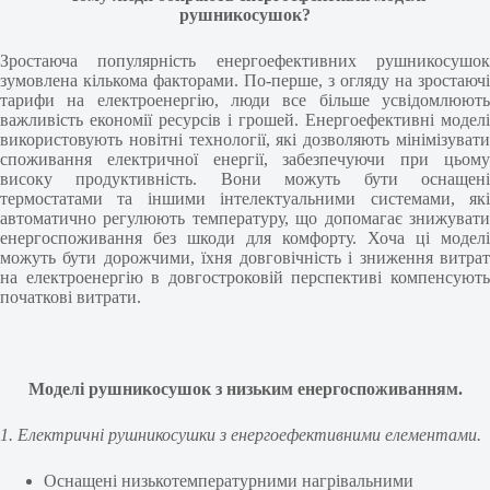
рушникосушок?
Зростаюча популярність енергоефективних рушникосушок
зумовлена кількома факторами. По-перше, з огляду на зростаючі
тарифи на електроенергію, люди все більше усвідомлюють
важливість економії ресурсів і грошей. Енергоефективні моделі
використовують новітні технології, які дозволяють мінімізувати
споживання електричної енергії, забезпечуючи при цьому
високу продуктивність. Вони можуть бути оснащені
термостатами та іншими інтелектуальними системами, які
автоматично регулюють температуру, що допомагає знижувати
енергоспоживання без шкоди для комфорту. Хоча ці моделі
можуть бути дорожчими, їхня довговічність і зниження витрат
на електроенергію в довгостроковій перспективі компенсують
початкові витрати.
Моделі рушникосушок з низьким енергоспоживанням.
1. Електричні рушникосушки з енергоефективними елементами.
Оснащені низькотемпературними нагрівальними