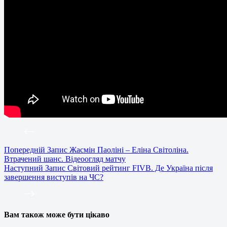
Попередній
Запис
Жасмін Паоліні – Еліна Світоліна.
Втрачений шанс. Відеоогляд матчу
Наступний
Запис
Світовий рейтинг FIVB. Де Україна після
завершення виступів на ЧС?
Вам також може бути цікаво