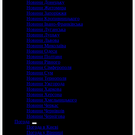
Новини Донецьку
Новини Житомира
Новини Запоріжжя
Новини Кропивницького
Новини Івано-Франківська
Новини Луганська
Новини Луцьку
Новини Львова
Новини Миколаїва
Новини Одеси
Новини Полтави
Новини Рівного
Новини Сімферополя
Новини Сум
Новини Тернополя
Новини Ужгорода
Новини Харкова
Новини Херсона
Новини Хмельницького
Новини Черкас
Новини Чернівців
Новини Чернігова
Погода
Погода в Києві
Погода у Вінниці