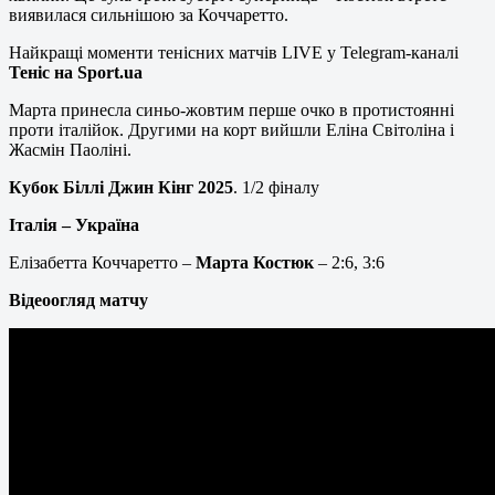
виявилася сильнішою за Коччаретто.
Найкращі моменти тенісних матчів LIVE у Telegram-каналі
Теніс на Sport.ua
Марта принесла синьо-жовтим перше очко в протистоянні
проти італійок. Другими на корт вийшли Еліна Світоліна і
Жасмін Паоліні.
Кубок Біллі Джин Кінг 2025
. 1/2 фіналу
Італія –
Україна
Елізабетта Коччаретто –
Марта Костюк
– 2:6, 3:6
Відеоогляд матчу