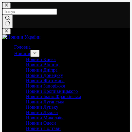
Перейти
до
вмісту
Немає
результатів
Головна
Новини
Новини Києва
Новини Вінниці
Новини Дніпра
Новини Донецьку
Новини Житомира
Новини Запоріжжя
Новини Кропивницького
Новини Івано-Франківська
Новини Луганська
Новини Луцьку
Новини Львова
Новини Миколаїва
Новини Одеси
Новини Полтави