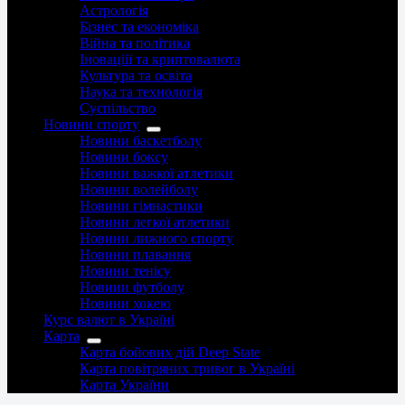
Астрологія
Бізнес та економіка
Війна та політика
Іноваціії та криптовалюта
Культура та освіта
Наука та технологія
Суспільство
Новини спорту
Новини баскетболу
Новини боксу
Новини важкої атлетики
Новини волейболу
Новини гімнастики
Новини легкої атлетики
Новини лижного спорту
Новини плавання
Новини тенісу
Новини футболу
Новини хокею
Курс валют в Україні
Карта
Карта бойових дій Deep State
Карта повітряних тривог в Україні
Карта України