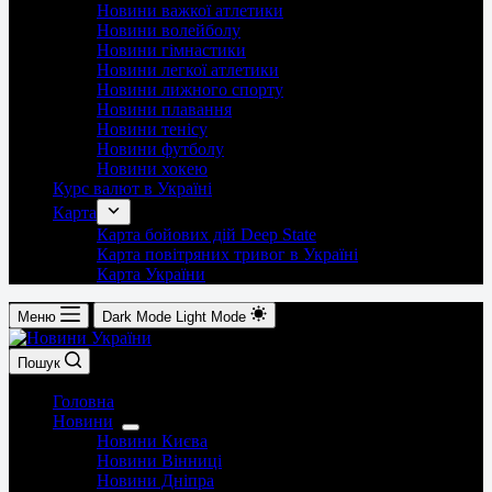
Новини важкої атлетики
Новини волейболу
Новини гімнастики
Новини легкої атлетики
Новини лижного спорту
Новини плавання
Новини тенісу
Новини футболу
Новини хокею
Курс валют в Україні
Карта
Карта бойових дій Deep State
Карта повітряних тривог в Україні
Карта України
Меню
Dark Mode
Light Mode
Пошук
Головна
Новини
Новини Києва
Новини Вінниці
Новини Дніпра