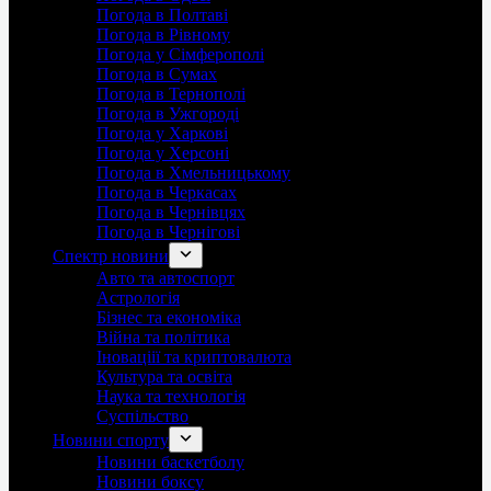
Погода в Полтаві
Погода в Рівному
Погода у Сімферополі
Погода в Сумах
Погода в Тернополі
Погода в Ужгороді
Погода у Харкові
Погода у Херсоні
Погода в Хмельницькому
Погода в Черкасах
Погода в Чернівцях
Погода в Чернігові
Спектр новини
Авто та автоспорт
Астрологія
Бізнес та економіка
Війна та політика
Іноваціії та криптовалюта
Культура та освіта
Наука та технологія
Суспільство
Новини спорту
Новини баскетболу
Новини боксу