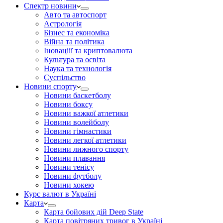
Спектр новини
Авто та автоспорт
Астрологія
Бізнес та економіка
Війна та політика
Іноваціії та криптовалюта
Культура та освіта
Наука та технологія
Суспільство
Новини спорту
Новини баскетболу
Новини боксу
Новини важкої атлетики
Новини волейболу
Новини гімнастики
Новини легкої атлетики
Новини лижного спорту
Новини плавання
Новини тенісу
Новини футболу
Новини хокею
Курс валют в Україні
Карта
Карта бойових дій Deep State
Карта повітряних тривог в Україні