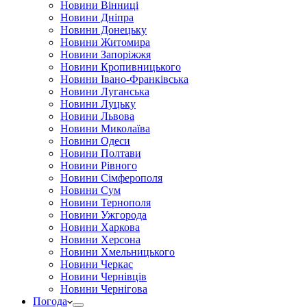
Новини Вінниці
Новини Дніпра
Новини Донецьку
Новини Житомира
Новини Запоріжжя
Новини Кропивницького
Новини Івано-Франківська
Новини Луганська
Новини Луцьку
Новини Львова
Новини Миколаїва
Новини Одеси
Новини Полтави
Новини Рівного
Новини Сімферополя
Новини Сум
Новини Тернополя
Новини Ужгорода
Новини Харкова
Новини Херсона
Новини Хмельницького
Новини Черкас
Новини Чернівців
Новини Чернігова
Погода