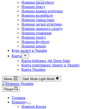
Новини баскетболу
Новини боксу
Новини важкої атлетики
Новини волейболу
Новини гімнастики
Новини легкої атлетики
Новини лижного спорту
Новини плавання
Новини тенісу
Новини футболу
Новини хокею
Курс валют в Україні
Карта
Карта бойових дій Deep State
Карта повітряних тривог в Україні
Карта України
Меню
Dark Mode
Light Mode
Пошук
Головна
Новини
Новини Києва