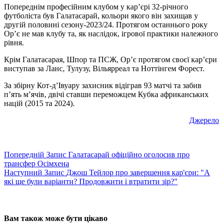
Попереднім професійним клубом у кар’єрі 32-річного
футболіста був Галатасарай, кольори якого він захищав у
другій половині сезону-2023/24. Протягом останнього року
Ор’є не мав клубу та, як наслідок, ігрової практики належного
рівня.
Крім Галатасарая, Шпор та ПСЖ, Ор’є протягом своєї кар’єри
виступав за Ланс, Тулузу, Вільярреал та Ноттінгем Форест.
За збірну Кот-д’Івуару захисник відіграв 93 матчі та забив
п’ять м’ячів, двічі ставши переможцем Кубка африканських
націй (2015 та 2024).
Джерело
Попередній
Запис
Галатасарай офіційно оголосив про
трансфер Осімхена
Наступний
Запис
Джош Тейлор про завершення кар'єри: "А
які ще були варіанти? Продовжити і втратити зір?"
Вам також може бути цікаво