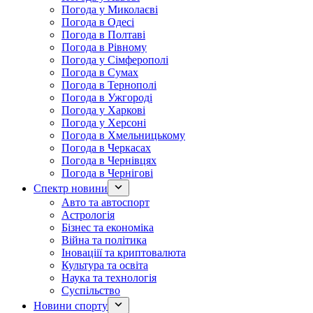
Погода у Миколаєві
Погода в Одесі
Погода в Полтаві
Погода в Рівному
Погода у Сімферополі
Погода в Сумах
Погода в Тернополі
Погода в Ужгороді
Погода у Харкові
Погода у Херсоні
Погода в Хмельницькому
Погода в Черкасах
Погода в Чернівцях
Погода в Чернігові
Спектр новини
Авто та автоспорт
Астрологія
Бізнес та економіка
Війна та політика
Іноваціії та криптовалюта
Культура та освіта
Наука та технологія
Суспільство
Новини спорту