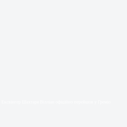
Ексвінгер Шахтаря Вілліан офіційно перейшов у Греміо