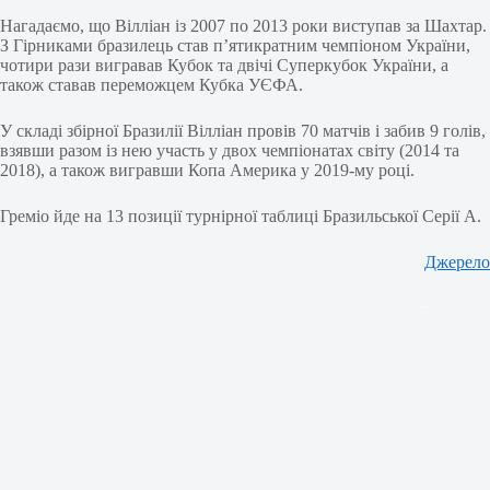
Нагадаємо, що Вілліан із 2007 по 2013 роки виступав за Шахтар.
З Гірниками бразилець став п’ятикратним чемпіоном України,
чотири рази вигравав Кубок та двічі Суперкубок України, а
також ставав переможцем Кубка УЄФА.
У складі збірної Бразилії Вілліан провів 70 матчів і забив 9 голів,
взявши разом із нею участь у двох чемпіонатах світу (2014 та
2018), а також вигравши Копа Америка у 2019-му році.
Греміо йде на 13 позиції турнірної таблиці Бразильської Серії А.
Джерело