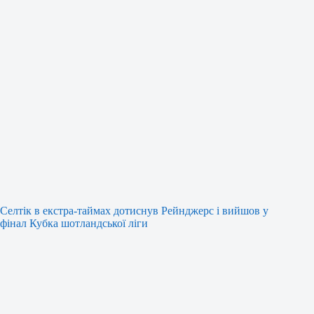
Селтік в екстра-таймах дотиснув Рейнджерс і вийшов у
фінал Кубка шотландської ліги