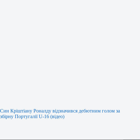
Син Кріштіану Роналду відзначився дебютним голом за
збірну Португалії U-16 (відео)