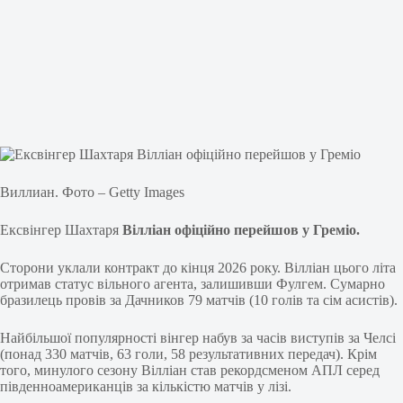
Виллиан. Фото – Getty Images
Ексвінгер Шахтаря
Вілліан офіційно перейшов у Греміо.
Сторони уклали контракт до кінця 2026 року. Вілліан цього літа
отримав статус вільного агента, залишивши Фулгем. Сумарно
бразилець провів за Дачников 79 матчів (10 голів та сім асистів).
Найбільшої популярності вінгер набув за часів виступів за Челсі
(понад 330 матчів, 63 голи, 58 результативних передач). Крім
того, минулого сезону Вілліан став рекордсменом АПЛ серед
південноамериканців за кількістю матчів у лізі.