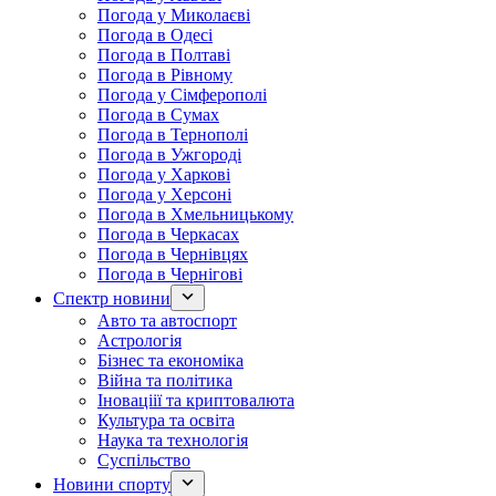
Погода у Миколаєві
Погода в Одесі
Погода в Полтаві
Погода в Рівному
Погода у Сімферополі
Погода в Сумах
Погода в Тернополі
Погода в Ужгороді
Погода у Харкові
Погода у Херсоні
Погода в Хмельницькому
Погода в Черкасах
Погода в Чернівцях
Погода в Чернігові
Спектр новини
Авто та автоспорт
Астрологія
Бізнес та економіка
Війна та політика
Іноваціії та криптовалюта
Культура та освіта
Наука та технологія
Суспільство
Новини спорту