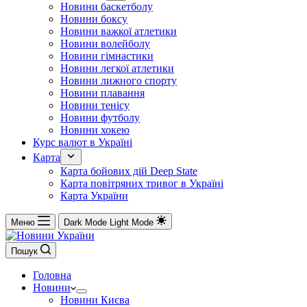
Новини баскетболу
Новини боксу
Новини важкої атлетики
Новини волейболу
Новини гімнастики
Новини легкої атлетики
Новини лижного спорту
Новини плавання
Новини тенісу
Новини футболу
Новини хокею
Курс валют в Україні
Карта
Карта бойових дій Deep State
Карта повітряних тривог в Україні
Карта України
Меню
Dark Mode
Light Mode
Пошук
Головна
Новини
Новини Києва