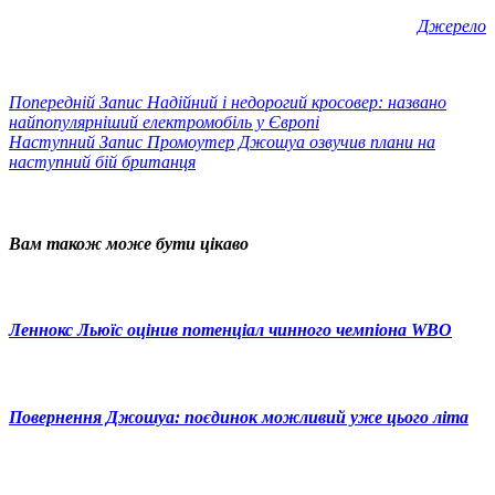
Джерело
Попередній
Запис
Надійний і недорогий кросовер: названо
найпопулярніший електромобіль у Європі
Наступний
Запис
Промоутер Джошуа озвучив плани на
наступний бій британця
Вам також може бути цікаво
Леннокс Льюїс оцінив потенціал чинного чемпіона WBO
Повернення Джошуа: поєдинок можливий уже цього літа