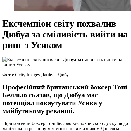
Ексчемпіон світу похвалив
Дюбуа за сміливість вийти на
ринг з Усиком
Фото: Getty Images Даніель Дюбуа
Професійний британський боксер Тоні
Беллью сказав, що Дюбуа має
потенціал нокаутувати Усика у
майбутньому реванші.
Британський боксер Тоні Беллью висловив свою думку щодо
майбутнього реваншу між його співвітчизником Даніелем