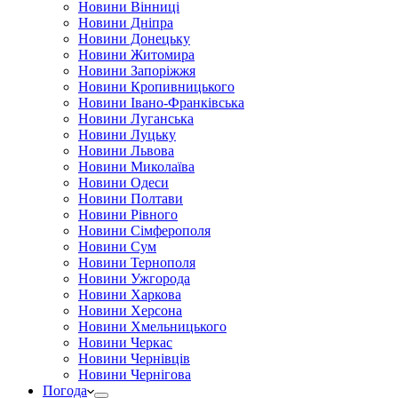
Новини Вінниці
Новини Дніпра
Новини Донецьку
Новини Житомира
Новини Запоріжжя
Новини Кропивницького
Новини Івано-Франківська
Новини Луганська
Новини Луцьку
Новини Львова
Новини Миколаїва
Новини Одеси
Новини Полтави
Новини Рівного
Новини Сімферополя
Новини Сум
Новини Тернополя
Новини Ужгорода
Новини Харкова
Новини Херсона
Новини Хмельницького
Новини Черкас
Новини Чернівців
Новини Чернігова
Погода