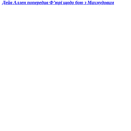
Дейв Аллен попередив Ф’юрі щодо бою з Махмудовим
© 2025 Новини України | Останні новини в Україні
Реклама: sale@portal24.org.ua