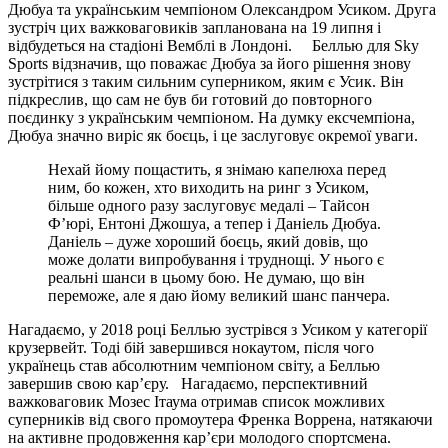
Дюбуа та українським чемпіоном Олександром Усиком. Друга
зустріч цих важковаговиків запланована на 19 липня і
відбудеться на стадіоні Вемблі в Лондоні. Беллью для Sky
Sports відзначив, що поважає Дюбуа за його рішення знову
зустрітися з таким сильним суперником, яким є Усик. Він
підкреслив, що сам не був би готовий до повторного
поєдинку з українським чемпіоном. На думку ексчемпіона,
Дюбуа значно виріс як боєць, і це заслуговує окремої уваги.
Нехай йому пощастить, я знімаю капелюха перед
ним, бо кожен, хто виходить на ринг з Усиком,
більше одного разу заслуговує медалі – Тайсон
Ф’юрі, Ентоні Джошуа, а тепер і Даніель Дюбуа.
Даніель – дуже хороший боєць, який довів, що
може долати випробування і труднощі. У нього є
реальні шанси в цьому бою. Не думаю, що він
переможе, але я даю йому великий шанс панчера.
Нагадаємо, у 2018 році Беллью зустрівся з Усиком у категорії
крузервейт. Тоді бій завершився нокаутом, після чого
українець став абсолютним чемпіоном світу, а Беллью
завершив свою кар’єру. Нагадаємо, перспективний
важковаговик Мозес Ітаума отримав список можливих
суперників від свого промоутера Френка Воррена, натякаючи
на активне продовження кар’єри молодого спортсмена.