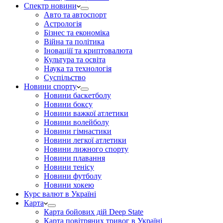
Спектр новини
Авто та автоспорт
Астрологія
Бізнес та економіка
Війна та політика
Іноваціії та криптовалюта
Культура та освіта
Наука та технологія
Суспільство
Новини спорту
Новини баскетболу
Новини боксу
Новини важкої атлетики
Новини волейболу
Новини гімнастики
Новини легкої атлетики
Новини лижного спорту
Новини плавання
Новини тенісу
Новини футболу
Новини хокею
Курс валют в Україні
Карта
Карта бойових дій Deep State
Карта повітряних тривог в Україні