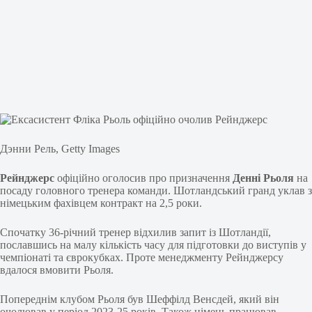
Дэнни Рель, Getty Images
Рейнджерс
офіційно оголосив про призначення
Денні Рьоля
на
посаду головного тренера команди. Шотландський гранд уклав з
німецьким фахівцем контракт на 2,5 роки.
Спочатку 36-річний тренер відхилив запит із Шотландії,
пославшись на малу кількість часу для підготовки до виступів у
чемпіонаті та єврокубках. Проте менеджменту Рейнджерсу
вдалося вмовити Рьоля.
Попереднім клубом Рьоля був Шеффілд Венсдей, який він
очолював у період 2023-25 ​​років. Також німець працював