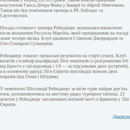
асистентом Ганса-Дітера Фліка у Баварії та збірній Німеччини.
Також він був помічником тренера в РБ Лейпциг та
Саутгемптоні.
Посада головного тренера Рейнджерс залишалася вакантною
після звільнення Расселла Мартіна, який пропрацював на посаді
лише чотири місяці. Клуб цікавився Стівеном Джеррардом та
Оле-Гуннаром Сульшером.
Рейнджерс показує провальні результати на старті сезону. Клуб
вилетів з плейоф кваліфікації Ліги чемпіонів (з розгромними 0:6
від Брюгге у грі-відповідь і 1:9 — за підсумками двох зустрічей),
а в основному раунді Ліги Європи шотландці зазнали двох
поразок (від Генка і Штурма).
У чемпіонаті Шотландії Рейнджерс за вісім турів набрав дев’ять
очок, розташовуючись на шостому рядку турнірної таблиці. 23
жовтня у Рейнджерс заплановано виїзний матч із Бранном у Лізі
Європи.
Джерело