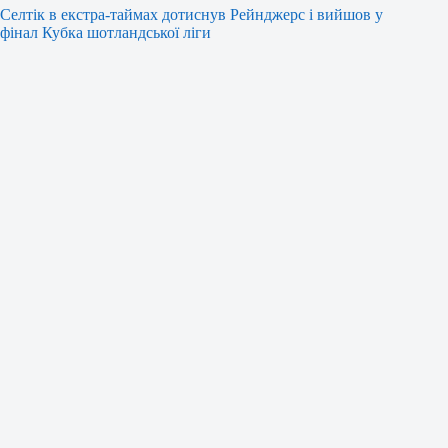
Селтік в екстра-таймах дотиснув Рейнджерс і вийшов у
фінал Кубка шотландської ліги