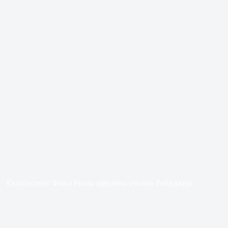
Ексасистент Фліка Рьоль офіційно очолив Рейнджерс