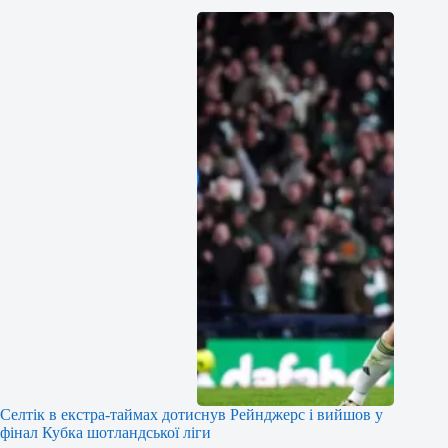
Селтік в екстра-таймах дотиснув Рейнджерс і вийшов у
фінал Кубка шотландської ліги