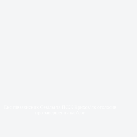
Екс-півзахисник Севільї та ПСЖ Крихов’як оголосив
про завершення кар’єри