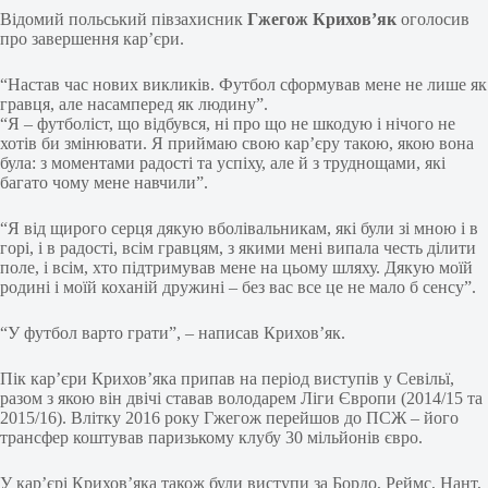
Відомий польський півзахисник
Гжегож Крихов’як
оголосив
про завершення кар’єри.
“Настав час нових викликів. Футбол сформував мене не лише як
гравця, але насамперед як людину”.
“Я – футболіст, що відбувся, ні про що не шкодую і нічого не
хотів би змінювати. Я приймаю свою кар’єру такою, якою вона
була: з моментами радості та успіху, але й з труднощами, які
багато чому мене навчили”.
“Я від щирого серця дякую вболівальникам, які були зі мною і в
горі, і в радості, всім гравцям, з якими мені випала честь ділити
поле, і всім, хто підтримував мене на цьому шляху. Дякую моїй
родині і моїй коханій дружині – без вас все це не мало б сенсу”.
“У футбол варто грати”, – написав Крихов’як.
Пік кар’єри Крихов’яка припав на період виступів у Севільї,
разом з якою він двічі ставав володарем Ліги Європи (2014/15 та
2015/16). Влітку 2016 року Гжегож перейшов до ПСЖ – його
трансфер коштував паризькому клубу 30 мільйонів євро.
У кар’єрі Крихов’яка також були виступи за Бордо, Реймс, Нант,