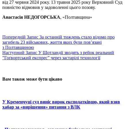
від 27 червня 2024 року. 13 травня 2025 року Верховний Суд
повністю відмовив у задоволенні цього позову.
Анастасія НЕДОГОРСЬКА
, «Полтавщина»
Попередній
Запис
За останній тиждень стало відомо про
загибель 23 військових, життя яких були пов’язані
з Полтавщиною
Наступний
Запис
У Шотландії зводять з рейок реальний
”Гоґвортський експрес” через застарілі технології
Вам також може бути цікаво
У Кременчуці суд виніс вирок експодатківцю, який взяв
хабар за «вирішення» питання з ВЛК