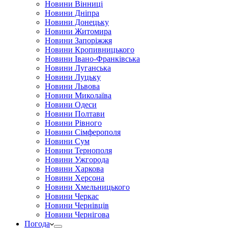
Новини Вінниці
Новини Дніпра
Новини Донецьку
Новини Житомира
Новини Запоріжжя
Новини Кропивницького
Новини Івано-Франківська
Новини Луганська
Новини Луцьку
Новини Львова
Новини Миколаїва
Новини Одеси
Новини Полтави
Новини Рівного
Новини Сімферополя
Новини Сум
Новини Тернополя
Новини Ужгорода
Новини Харкова
Новини Херсона
Новини Хмельницького
Новини Черкас
Новини Чернівців
Новини Чернігова
Погода