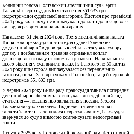
Колишній голова Полтавський апеляційний суд Сергій
Гальонкін через суд домігся стягнення 351 633 грн
недоотриманої суддівської винагороди. Йдеться про три місяці
2024 року, коли йому не виплачували доплати до посадового
окладу через дисциплінарне покарання
Нагадаємо, 31 січня 2024 року Третя дисциплінарна палата
Вища рада правосуддя притягнула суддю Гальонкіна
до дисциплінарної відповідальності та застосувала сувору
догану з позбавленням права на отримання доплат
до посадового окладу строком на три місяці. На виконання
цього рішення у суді видали наказ, і з 1 лютого по 30 квітня
2024 року винагорода виплачувалася без передбачених
законом доплат. За підрахунками Гальонкіна, за цей період він
недоотримав 351 633 грн.
У червні 2024 року Вища рада правосуддя змінила попереднє
дисциплінарне рішення та застосувала до судді інший вид
стягнення — подання про звільнення з посади. Згодом
Гальонкіна було звільнено. Водночас питання виплат
за лютий-квітень залишилося неврегульованим, і екс-суддя
звернувся до суду з вимогою компенсувати недоотримані
кошти.
1 грудня 2025 року Полтавський окружний адміністративний