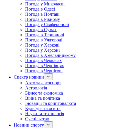
Погода у Миколаєві
Погода в Одесі
Погода в Полтаві
Погода в Рівному
Погода у Сімферополі
Погода в Сумах
Погода в Тернополі
Погода в Ужгороді
Погода у Харкові
Погода у Херсоні
Погода в Хмельницькому
Погода в Черкасах
Погода в Чернівцях
Погода в Чернігові
Спектр новини
Авто та автоспорт
Астрологія
Бізнес та економіка
Війна та політика
Іноваціії та криптовалюта
Культура та освіта
Наука та технологія
Суспільство
Новини спорту