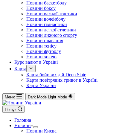
Новини баскетболу
Новини боксу
Новини важкої атлетики
Новини волейболу
Новини гімнастики
Новини легкої атлетики
Новини лижного спорту
Новини плавання
Новини тенісу
Новини футболу
Новини хокею
Курс валют в Україні
Карта
Карта бойових дій Deep State
Карта повітряних тривог в Україні
Карта України
Меню
Dark Mode
Light Mode
Пошук
Головна
Новини
Новини Києва