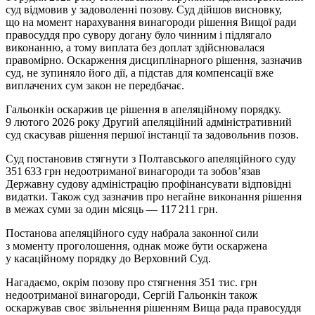
суд відмовив у задоволенні позову. Суд дійшов висновку,
що на момент нарахування винагороди рішення Вищої ради
правосуддя про сувору догану було чинним і підлягало
виконанню, а тому виплата без доплат здійснювалася
правомірно. Оскарження дисциплінарного рішення, зазначив
суд, не зупиняло його дії, а підстав для компенсації вже
виплачених сум закон не передбачає.
Гальонкін оскаржив це рішення в апеляційному порядку.
9 лютого 2026 року Другий апеляційний адміністративний
суд скасував рішення першої інстанції та задовольнив позов.
Суд постановив стягнути з Полтавського апеляційного суду
351 633 грн недоотриманої винагороди та зобов’язав
Державну судову адміністрацію профінансувати відповідні
видатки. Також суд зазначив про негайне виконання рішення
в межах суми за один місяць — 117 211 грн.
Постанова апеляційного суду набрала законної сили
з моменту проголошення, однак може бути оскаржена
у касаційному порядку до Верховний Суд.
Нагадаємо, окрім позову про стягнення 351 тис. грн
недоотриманої винагороди, Сергій Гальонкін також
оскаржував своє звільнення рішенням Вища рада правосуддя