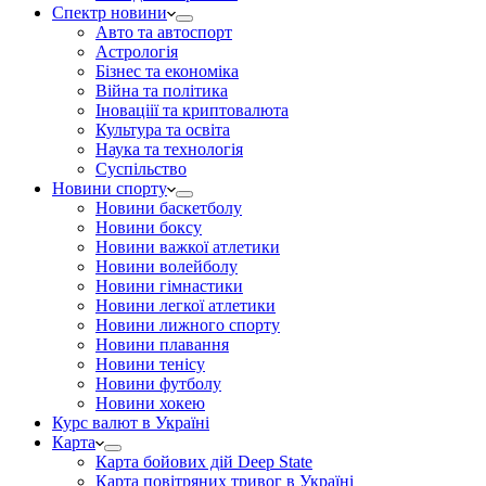
Спектр новини
Авто та автоспорт
Астрологія
Бізнес та економіка
Війна та політика
Іноваціії та криптовалюта
Культура та освіта
Наука та технологія
Суспільство
Новини спорту
Новини баскетболу
Новини боксу
Новини важкої атлетики
Новини волейболу
Новини гімнастики
Новини легкої атлетики
Новини лижного спорту
Новини плавання
Новини тенісу
Новини футболу
Новини хокею
Курс валют в Україні
Карта
Карта бойових дій Deep State
Карта повітряних тривог в Україні