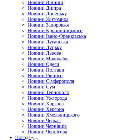
Новини Вінниці
Новини Дніпра
Новини Донецьку
Новини Житомира
Новини Запоріжжя
Новини Кропивницького
Новини Івано-Франківська
Новини Луганська
Новини Луцьку
Новини Львова
Новини Миколаїва
Новини Одеси
Новини Полтави
Новини Рівного
Новини Сімферополя
Новини Сум
Новини Тернополя
Новини Ужгорода
Новини Харкова
Новини Херсона
Новини Хмельницького
Новини Черкас
Новини Чернівців
Новини Чернігова
Погода