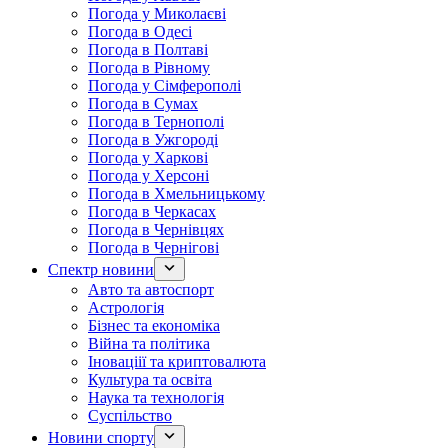
Погода у Миколаєві
Погода в Одесі
Погода в Полтаві
Погода в Рівному
Погода у Сімферополі
Погода в Сумах
Погода в Тернополі
Погода в Ужгороді
Погода у Харкові
Погода у Херсоні
Погода в Хмельницькому
Погода в Черкасах
Погода в Чернівцях
Погода в Чернігові
Спектр новини
Авто та автоспорт
Астрологія
Бізнес та економіка
Війна та політика
Іноваціії та криптовалюта
Культура та освіта
Наука та технологія
Суспільство
Новини спорту