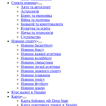
Спектр новини
Авто та автоспорт
Астрологія
Бізнес та економіка
Війна та політика
Іноваціії та криптовалюта
Культура та освіта
Наука та технологія
Суспільство
Новини спорту
Новини баскетболу
Новини боксу
Новини важкої атлетики
Новини волейболу
Новини гімнастики
Новини легкої атлетики
Новини лижного спорту
Новини плавання
Новини тенісу
Новини футболу
Новини хокею
Курс валют в Україні
Карта
Карта бойових дій Deep State
Карта повітряних тривог в Україні