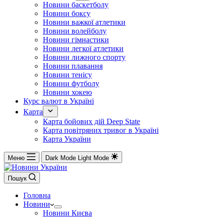
Новини баскетболу
Новини боксу
Новини важкої атлетики
Новини волейболу
Новини гімнастики
Новини легкої атлетики
Новини лижного спорту
Новини плавання
Новини тенісу
Новини футболу
Новини хокею
Курс валют в Україні
Карта
Карта бойових дій Deep State
Карта повітряних тривог в Україні
Карта України
Меню
Dark Mode
Light Mode
Пошук
Головна
Новини
Новини Києва