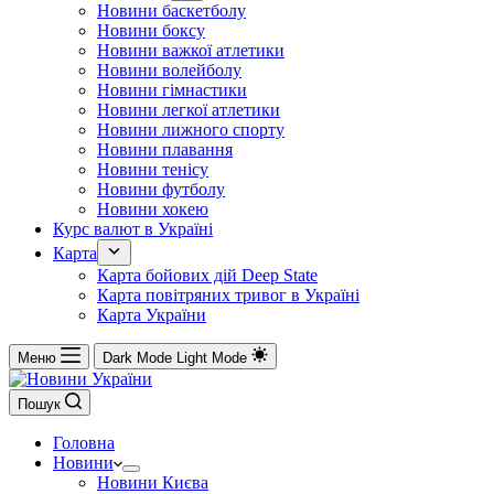
Новини баскетболу
Новини боксу
Новини важкої атлетики
Новини волейболу
Новини гімнастики
Новини легкої атлетики
Новини лижного спорту
Новини плавання
Новини тенісу
Новини футболу
Новини хокею
Курс валют в Україні
Карта
Карта бойових дій Deep State
Карта повітряних тривог в Україні
Карта України
Меню
Dark Mode
Light Mode
Пошук
Головна
Новини
Новини Києва