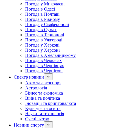
Погода у Миколаєві
Погода в Одесі
Погода в Полтаві
Погода в Рівному
Погода у Сімферополі
Погода в Сумах
Погода в Тернополі
Погода в Ужгороді
Погода у Харкові
Погода у Херсоні
Погода в Хмельницькому
Погода в Черкасах
Погода в Чернівцях
Погода в Чернігові
Спектр новини
Авто та автоспорт
Астрологія
Бізнес та економіка
Війна та політика
Іноваціії та криптовалюта
Культура та освіта
Наука та технологія
Суспільство
Новини спорту