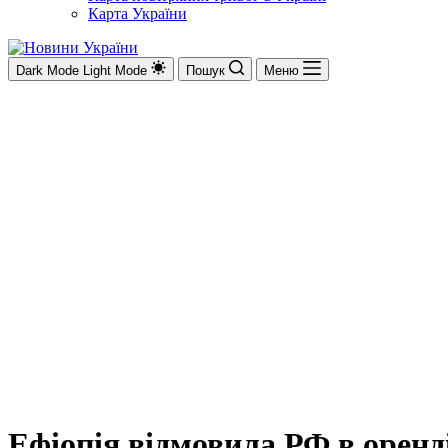
Карта України
Dark Mode
Light Mode
Пошук
Меню
Ефіопія відмовила РФ в оренді