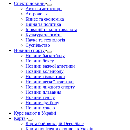
Спектр новини
Авто та автоспорт
Астрологія
Бізнес та економіка
Війна та політика
Іноваціії та криптовалюта
Культура та освіта
Наука та технологія
Суспільство
Новини спорту
Новини баскетболу
Новини боксу
Новини важкої атлетики
Новини волейболу
Новини гімнастики
Новини легкої атлетики
Новини лижного спорту
Новини плавання
Новини тенісу
Новини футболу
Новини хокею
Курс валют в Україні
Карта
Карта бойових дій Deep State
Карта повітряних тривог в Україні