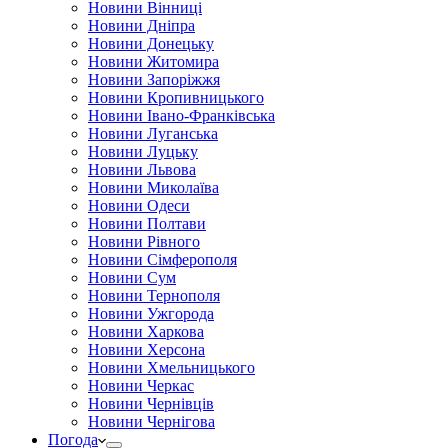
Новини Вінниці
Новини Дніпра
Новини Донецьку
Новини Житомира
Новини Запоріжжя
Новини Кропивницького
Новини Івано-Франківська
Новини Луганська
Новини Луцьку
Новини Львова
Новини Миколаїва
Новини Одеси
Новини Полтави
Новини Рівного
Новини Сімферополя
Новини Сум
Новини Тернополя
Новини Ужгорода
Новини Харкова
Новини Херсона
Новини Хмельницького
Новини Черкас
Новини Чернівців
Новини Чернігова
Погода