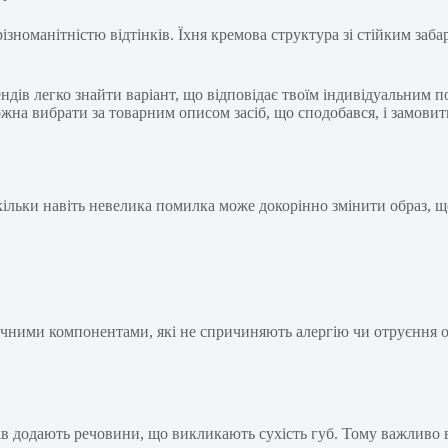
ізноманітністю відтінків. Їхня кремова структура зі стійким заба
рендів легко знайти варіант, що відповідає твоїм індивідуальним
ожна вибрати за товарним описом засіб, що сподобався, і замови
ільки навіть невелика помилка може докорінно змінити образ, щ
мічними компонентами, які не спричиняють алергію чи отруєння 
нтів додають речовини, що викликають сухість губ. Тому важливо 