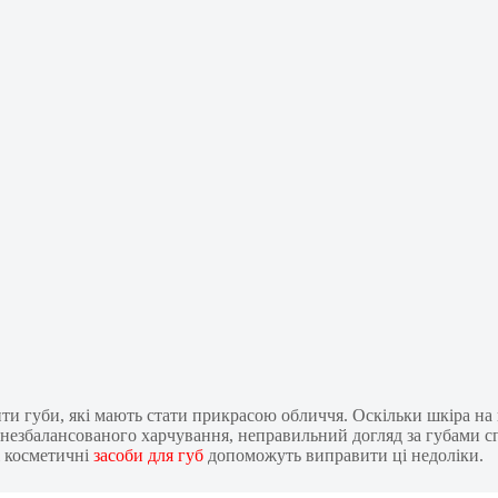
и губи, які мають стати прикрасою обличчя. Оскільки шкіра на ни
 і незбалансованого харчування, неправильний догляд за губами 
і косметичні
засоби для губ
допоможуть виправити ці недоліки.