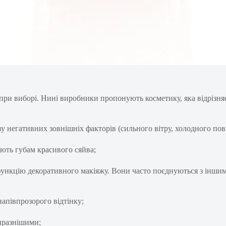
 при виборі. Нині виробники пропонують косметику, яка відрізн
у негативних зовнішніх факторів (сильного вітру, холодного пов
ають губам красивого сяйва;
е й функцію декоративного макіяжу. Вони часто поєднуються з ін
напівпрозорого відтінку;
виразнішими;