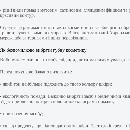
• різні види помад з матовим, сатиновим, глянцевим фінішем та р
красивий контур.
Серед усієї різноманітності таких косметичних засобів різних б
тріщин, сухості, зимових морозів. В інтернет-магазині Аврора м
мережі або за тарифами інших перевізників.
Як безпомилково вибрати губну косметику
Вибору косметичного засобу слід приділити максимум уваги, оск
Перед покупкою бажано визначити:
• який тон найбільше підходить до твого кольору шкіри;
• екологічність помади. Важливо вибрати засіб з безпечними хі
з’їдає приблизно чотири з половиною кілограми помади;
• призначення засобу;
• склад продукту, що відповідає стану шкіри. Часто до інгредіє