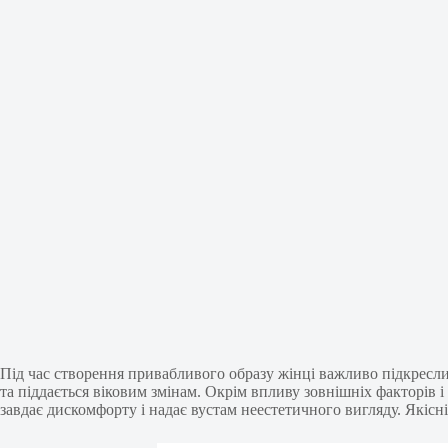
Під час створення привабливого образу жінці важливо підкреслит
та піддається віковим змінам. Окрім впливу зовнішніх факторів
завдає дискомфорту і надає вустам неестетичного вигляду. Якісн