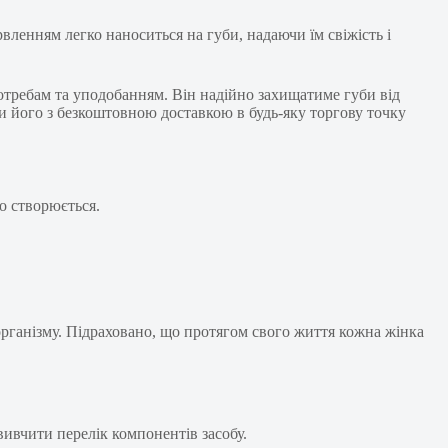
рвленням легко наноситься на губи, надаючи їм свіжість і
 потребам та уподобанням. Він надійно захищатиме губи від
ти його з безкоштовною доставкою в будь-яку торгову точку
о створюється.
організму. Підраховано, що протягом свого життя кожна жінка
вивчити перелік компонентів засобу.