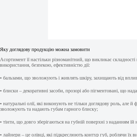
Яку доглядову продукцію можна замовити
Асортимент її настільки різноманітний, що викликає складності
використання, безпекою, ефективністю дії:
• бальзами, що зволожують і живлять шкіру, захищають від вплив
• блиски – декоративні засоби, прозорі або пігментовані, що над
• натуральні олії, які виконують не тільки доглядову роль, ал
зволожують та надають губам гарного блиску;
• тінти, що довго зберігаються на губній поверхні з наданням їй 
• лайнери – це олівці, які підкреслюють контур губ, роблячи їх 