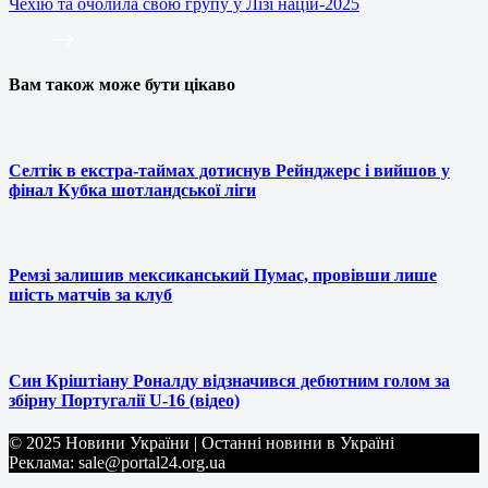
Чехію та очолила свою групу у Лізі націй-2025
Вам також може бути цікаво
Селтік в екстра-таймах дотиснув Рейнджерс і вийшов у
фінал Кубка шотландської ліги
Ремзі залишив мексиканський Пумас, провівши лише
шість матчів за клуб
Син Кріштіану Роналду відзначився дебютним голом за
збірну Португалії U-16 (відео)
© 2025 Новини України | Останні новини в Україні
Реклама: sale@portal24.org.ua