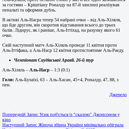
за гостями – Кріштіану Роналду на 87-й хвилині реалізував
пенальті та оформив дубль.
В активі Аль-Насра тепер 54 набрані очки – від Аль-Хіляля,
що йде другим, він скоротив відставання всього до трьох
балів. Лідирує, як і раніше, Аль-Іттіхад, на рахунку якого 61
очко.
Свій наступний матч Аль-Хіляль проведе 11 квітня проти
Аль-Іттіфака, а Аль-Наср 12 квітня протистоятиме Аль-Раеду.
Чемпіонат Саудівської Аравії. 26-й тур
Аль-Хіляль –
Аль-Наср
– 1:3 (0:1)
Голи:
Аль-Булаїхі, 63 – Аль-Хасан, 45+4, Роналду, 47, 88, з
пен.
Джерело
Попередній
Запис
Усик поб'ється із "скалою" Джонсоном у
кіно
Наступний
Запис
Жіноча збірна України мінімально обіграла