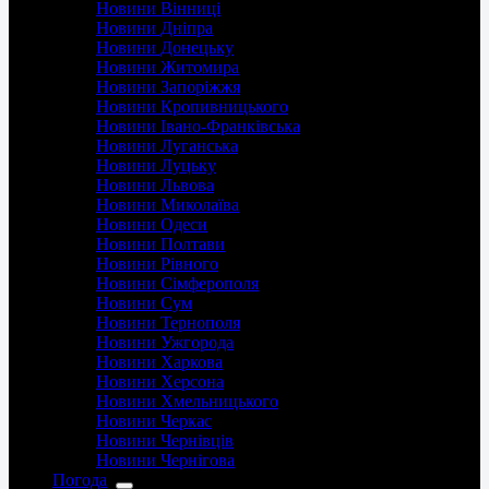
Новини Вінниці
Новини Дніпра
Новини Донецьку
Новини Житомира
Новини Запоріжжя
Новини Кропивницького
Новини Івано-Франківська
Новини Луганська
Новини Луцьку
Новини Львова
Новини Миколаїва
Новини Одеси
Новини Полтави
Новини Рівного
Новини Сімферополя
Новини Сум
Новини Тернополя
Новини Ужгорода
Новини Харкова
Новини Херсона
Новини Хмельницького
Новини Черкас
Новини Чернівців
Новини Чернігова
Погода