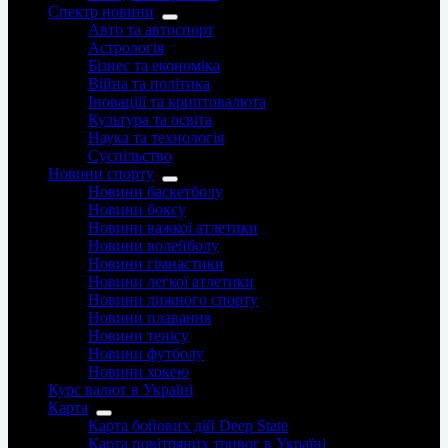
Спектр новини
Авто та автоспорт
Астрологія
Бізнес та економіка
Війна та політика
Іноваціії та криптовалюта
Культура та освіта
Наука та технологія
Суспільство
Новини спорту
Новини баскетболу
Новини боксу
Новини важкої атлетики
Новини волейболу
Новини гімнастики
Новини легкої атлетики
Новини лижного спорту
Новини плавання
Новини тенісу
Новини футболу
Новини хокею
Курс валют в Україні
Карта
Карта бойових дій Deep State
Карта повітряних тривог в Україні