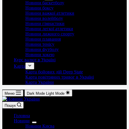
Новини баскетболу
Новини боксу
Новини важкої атлетики
Новини волейболу
Новини гімнастики
Новини легкої атлетики
Новини лижного спорту
Новини плавання
Новини тенісу
Новини футболу
Новини хокею
Курс валют в Україні
Карта
Карта бойових дій Deep State
Карта повітряних тривог в Україні
Карта України
Меню
Dark Mode
Light Mode
Пошук
Головна
Новини
Новини Києва