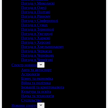
Погода у Миколаєві
Погода в Одесі
Погода в Полтаві
Погода в Рівному
Погода у Сімферополі
Погода в Сумах
Погода в Тернополі
Погода в Ужгороді
Погода у Харкові
Погода у Херсоні
Погода в Хмельницькому
Погода в Черкасах
Погода в Чернівцях
Погода в Чернігові
Спектр новини
Авто та автоспорт
Астрологія
Бізнес та економіка
Війна та політика
Іноваціії та криптовалюта
Культура та освіта
Наука та технологія
Суспільство
Новини спорту