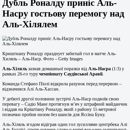
Дубль Роналду приніс Аль-
Насру гостьову перемогу над
Аль-Хілялем
Криштиану Роналду празднует забитый гол в матче Аль-
Хиляль – Аль-Наср. Фото – Getty Images
Аль-Хіляль
зазнав домашньої поразки від
Аль-Насра
(1:3) у
рамках 26-го туру
чемпіонату Саудівської Аравії
.
Команда Стефано Піолі відкрила рахунок перед перервою –
відзначився Алі Аль-Хассан.
У дебюті другої половини зустрічі Аль-Наср подвоїв свою
перевагу – Садіо Мане протягнув м’яч у штрафний майданчик
і віддав на Кріштіану Роналду, який з району 11-метрової
позначки пробив низом без шансів для Яссіна Буну.
Аль-Хіляль згодом відіграв один гол зусиллями центрбека Алі
Аль-Булаїхі, проте останнє слово у матчі все одно залишилося