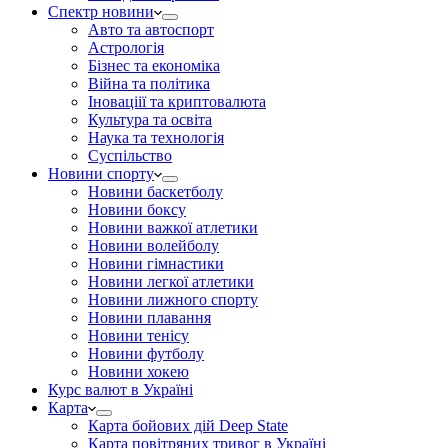
Спектр новини
Авто та автоспорт
Астрологія
Бізнес та економіка
Війна та політика
Іноваціії та криптовалюта
Культура та освіта
Наука та технологія
Суспільство
Новини спорту
Новини баскетболу
Новини боксу
Новини важкої атлетики
Новини волейболу
Новини гімнастики
Новини легкої атлетики
Новини лижного спорту
Новини плавання
Новини тенісу
Новини футболу
Новини хокею
Курс валют в Україні
Карта
Карта бойових дій Deep State
Карта повітряних тривог в Україні