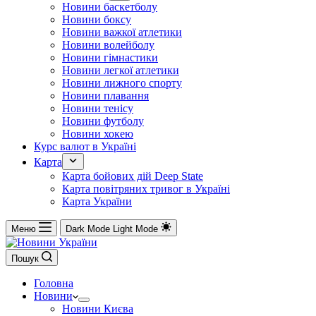
Новини баскетболу
Новини боксу
Новини важкої атлетики
Новини волейболу
Новини гімнастики
Новини легкої атлетики
Новини лижного спорту
Новини плавання
Новини тенісу
Новини футболу
Новини хокею
Курс валют в Україні
Карта
Карта бойових дій Deep State
Карта повітряних тривог в Україні
Карта України
Меню
Dark Mode
Light Mode
Пошук
Головна
Новини
Новини Києва