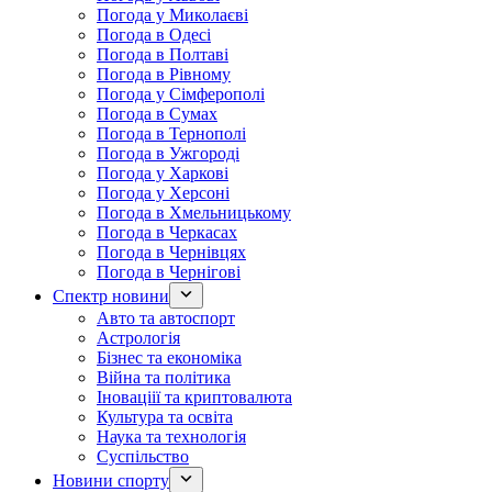
Погода у Миколаєві
Погода в Одесі
Погода в Полтаві
Погода в Рівному
Погода у Сімферополі
Погода в Сумах
Погода в Тернополі
Погода в Ужгороді
Погода у Харкові
Погода у Херсоні
Погода в Хмельницькому
Погода в Черкасах
Погода в Чернівцях
Погода в Чернігові
Спектр новини
Авто та автоспорт
Астрологія
Бізнес та економіка
Війна та політика
Іноваціії та криптовалюта
Культура та освіта
Наука та технологія
Суспільство
Новини спорту