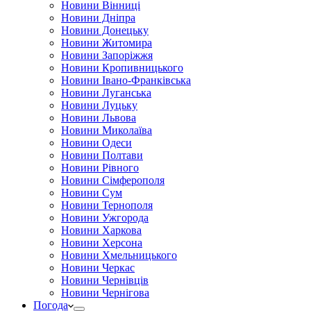
Новини Вінниці
Новини Дніпра
Новини Донецьку
Новини Житомира
Новини Запоріжжя
Новини Кропивницького
Новини Івано-Франківська
Новини Луганська
Новини Луцьку
Новини Львова
Новини Миколаїва
Новини Одеси
Новини Полтави
Новини Рівного
Новини Сімферополя
Новини Сум
Новини Тернополя
Новини Ужгорода
Новини Харкова
Новини Херсона
Новини Хмельницького
Новини Черкас
Новини Чернівців
Новини Чернігова
Погода