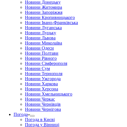
Новини Донецьку
Новини Житомира
Новини Запоріжжя
Новини Кропивницького
Новини Івано-Франківська
Новини Луганська
Новини Луцьку
Новини Львова
Новини Миколаїва
Новини Одеси
Новини Полтави
Новини Рівного
Новини Сімферополя
Новини Сум
Новини Тернополя
Новини Ужгорода
Новини Харкова
Новини Херсона
Новини Хмельницького
Новини Черкас
Новини Чернівців
Новини Чернігова
Погода
Погода в Києві
Погода у Вінниці