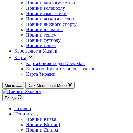
Новини важкої атлетики
Новини волейболу
Новини гімнастики
Новини легкої атлетики
Новини лижного спорту
Новини плавання
Новини тенісу
Новини футболу
Новини хокею
Курс валют в Україні
Карта
Карта бойових дій Deep State
Карта повітряних тривог в Україні
Карта України
Меню
Dark Mode
Light Mode
Пошук
Головна
Новини
Новини Києва
Новини Вінниці
Новини Дніпра