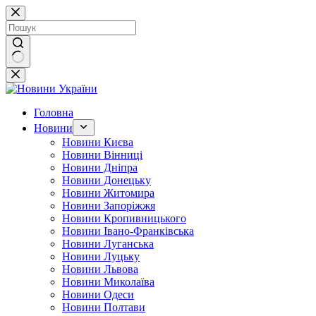
Перейти
до
вмісту
Немає
результатів
Головна
Новини
Новини Києва
Новини Вінниці
Новини Дніпра
Новини Донецьку
Новини Житомира
Новини Запоріжжя
Новини Кропивницького
Новини Івано-Франківська
Новини Луганська
Новини Луцьку
Новини Львова
Новини Миколаїва
Новини Одеси
Новини Полтави