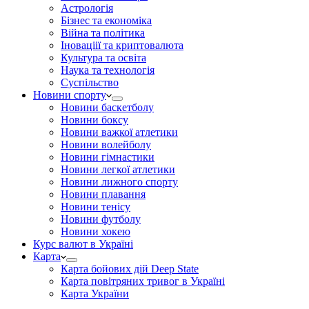
Астрологія
Бізнес та економіка
Війна та політика
Іноваціії та криптовалюта
Культура та освіта
Наука та технологія
Суспільство
Новини спорту
Новини баскетболу
Новини боксу
Новини важкої атлетики
Новини волейболу
Новини гімнастики
Новини легкої атлетики
Новини лижного спорту
Новини плавання
Новини тенісу
Новини футболу
Новини хокею
Курс валют в Україні
Карта
Карта бойових дій Deep State
Карта повітряних тривог в Україні
Карта України