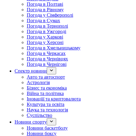
Погода в Полтаві
Погода в Рівному
Погода у Сімферополі
Погода в Сумах
Погода в Тернополі
Погода в Ужгороді
Погода у Харкові
Погода у Херсоні
Погода в Хмельницькому
Погода в Черкасах
Погода в Чернівцях
Погода в Чернігові
Спектр новини
Авто та автоспорт
Астрологія
Бізнес та економіка
Війна та політика
Іноваціії та криптовалюта
Культура та освіта
Наука та технологія
Суспільство
Новини спорту
Новини баскетболу
Новини боксу