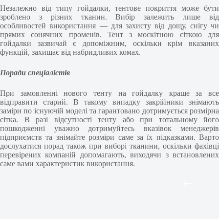
Незалежно від типу гойдалки, тентове покриття може бути
зроблено з різних тканин. Вибір залежить лише від
особливостей використання — для захисту від дощу, снігу чи
прямих сонячних променів. Тент з москітною сіткою для
гойдалки зазвичай є допоміжним, оскільки крім вказаних
функцій, захищає від набридливих комах.
Поради спеціалістів
При замовленні нового тенту на гойдалку краще за все
відправити старий. В такому випадку закрійники знімають
заміри по існуючій моделі та гарантовано дотримується розмірна
сітка. В разі відсутності тенту або при тотальному його
пошкодженні уважно дотримуйтесь вказівок менеджерів
підприємств та знімайте розміри саме за їх підказками. Варто
дослухатися порад також при виборі тканини, оскільки фахівці
перевірених компаній допомагають, виходячи з встановлених
саме вами характеристик використання.