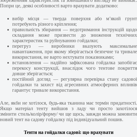
збереженням характеристик та зовнішнього вигляду не виникає.
Попри це, деякі особливості варто врахувати додатково:
вибір місця — тверда поверхня або м’який грунт
потребують різного кріплення;
правильність збирання — недотримання інструкцій щодо
складання може призвести до зниження технічних
характеристик та руйнуванню гойдалки;
перегруз — виробники вказують максимальне
навантаження, при якому зберігається безпечне та тривале
використання, не варто нехтувати показниками;
встановлення — надійно зафіксована гойдалка запобігає
перекосу конструкції, внаслідок чого тентове покриття
довше зберігається;
постійний догляд — регулярна перевірка стану садової
гойдалки та захист від агресивних атмосферних впливів
гарантує тривале використання.
Але, якби не хотілося, будь-яка тканина має термін придатності.
Якщо матеріал тенту вийшов з ладу чи просто захотілося
змінити стиль/колір/форму/ чи ще щось, завжди можна замовити
новий тент на садову гойдалку під індивідуальний пошив.
Тенти на гойдалки садові: що врахувати