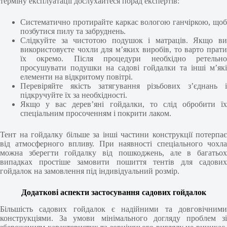
терміну експлуатації дослухайтеся порад експертів:
Систематично протирайте каркас вологою ганчіркою, щоб
позбутися пилу та забруднень.
Слідкуйте за чистотою подушок і матраців. Якщо ви
використовуєте чохли для м’яких виробів, то варто прати
їх окремо. Після процедури необхідно ретельно
просушувати подушки на садові гойдалки та інші м’які
елементи на відкритому повітрі.
Перевіряйте якість затягування різьбових з’єднань і
підкручуйте їх за необхідності.
Якщо у вас дерев’яні гойдалки, то слід обробити їх
спеціальним просоченням і покрити лаком.
Тент на гойдалку більше за інші частини конструкції потерпає
від атмосферного впливу. При наявності спеціального чохла
можна зберегти гойдалку від пошкоджень, але в багатьох
випадках простіше замовити пошиття тентів для садових
гойдалок на замовлення під індивідуальний розмір.
Додаткові аспекти застосування садових гойдалок
Більшість садових гойдалок є надійними та довговічними
конструкціями. За умови мінімального догляду проблем зі