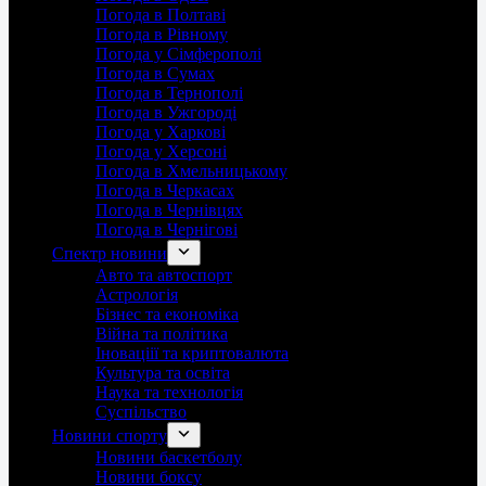
Погода в Полтаві
Погода в Рівному
Погода у Сімферополі
Погода в Сумах
Погода в Тернополі
Погода в Ужгороді
Погода у Харкові
Погода у Херсоні
Погода в Хмельницькому
Погода в Черкасах
Погода в Чернівцях
Погода в Чернігові
Спектр новини
Авто та автоспорт
Астрологія
Бізнес та економіка
Війна та політика
Іноваціії та криптовалюта
Культура та освіта
Наука та технологія
Суспільство
Новини спорту
Новини баскетболу
Новини боксу