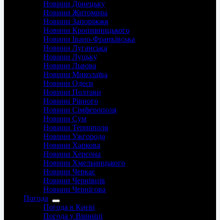
Новини Донецьку
Новини Житомира
Новини Запоріжжя
Новини Кропивницького
Новини Івано-Франківська
Новини Луганська
Новини Луцьку
Новини Львова
Новини Миколаїва
Новини Одеси
Новини Полтави
Новини Рівного
Новини Сімферополя
Новини Сум
Новини Тернополя
Новини Ужгорода
Новини Харкова
Новини Херсона
Новини Хмельницького
Новини Черкас
Новини Чернівців
Новини Чернігова
Погода
Погода в Києві
Погода у Вінниці