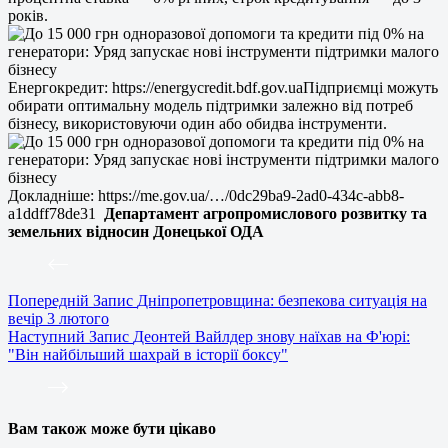
років.
Енергокредит: https://energycredit.bdf.gov.uaПідприємці можуть
обирати оптимальну модель підтримки залежно від потреб
бізнесу, використовуючи один або обидва інструменти.
Докладніше: https://me.gov.ua/…/0dc29ba9-2ad0-434c-abb8-
a1ddff78de31
Департамент агропромислового розвитку та
земельних відносин Донецької ОДА
Попередній
Запис
Дніпропетровщина: безпекова ситуація на
вечір 3 лютого
Наступний
Запис
Деонтей Вайлдер знову наїхав на Ф'юрі:
"Він найбільший шахрай в історії боксу"
Вам також може бути цікаво