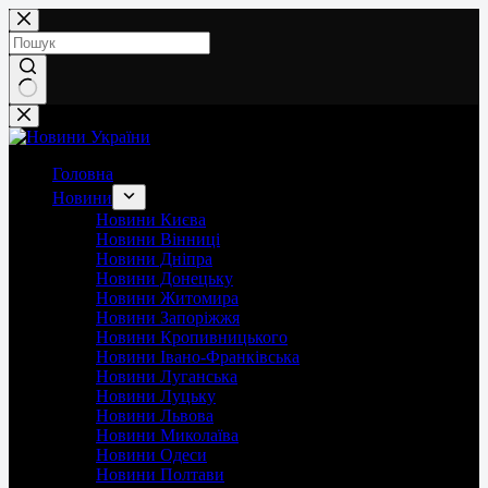
Перейти
до
вмісту
Немає
результатів
Головна
Новини
Новини Києва
Новини Вінниці
Новини Дніпра
Новини Донецьку
Новини Житомира
Новини Запоріжжя
Новини Кропивницького
Новини Івано-Франківська
Новини Луганська
Новини Луцьку
Новини Львова
Новини Миколаїва
Новини Одеси
Новини Полтави