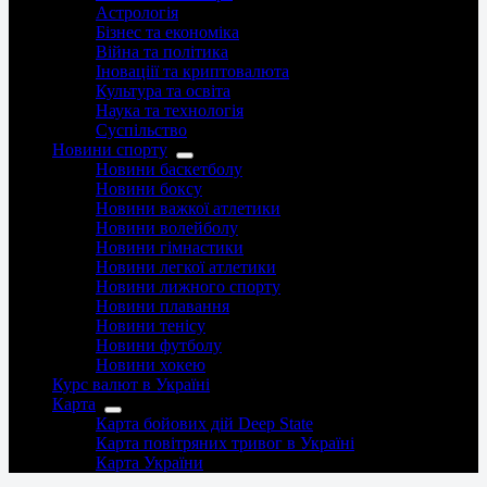
Астрологія
Бізнес та економіка
Війна та політика
Іноваціії та криптовалюта
Культура та освіта
Наука та технологія
Суспільство
Новини спорту
Новини баскетболу
Новини боксу
Новини важкої атлетики
Новини волейболу
Новини гімнастики
Новини легкої атлетики
Новини лижного спорту
Новини плавання
Новини тенісу
Новини футболу
Новини хокею
Курс валют в Україні
Карта
Карта бойових дій Deep State
Карта повітряних тривог в Україні
Карта України