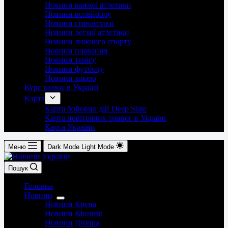
Новини важкої атлетики
Новини волейболу
Новини гімнастики
Новини легкої атлетики
Новини лижного спорту
Новини плавання
Новини тенісу
Новини футболу
Новини хокею
Курс валют в Україні
Карта
Карта бойових дій Deep State
Карта повітряних тривог в Україні
Карта України
Меню
Dark Mode
Light Mode
Пошук
Головна
Новини
Новини Києва
Новини Вінниці
Новини Дніпра