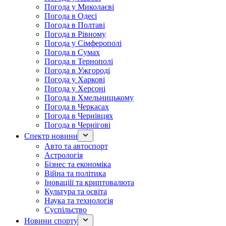
Погода у Миколаєві
Погода в Одесі
Погода в Полтаві
Погода в Рівному
Погода у Сімферополі
Погода в Сумах
Погода в Тернополі
Погода в Ужгороді
Погода у Харкові
Погода у Херсоні
Погода в Хмельницькому
Погода в Черкасах
Погода в Чернівцях
Погода в Чернігові
Спектр новини
Авто та автоспорт
Астрологія
Бізнес та економіка
Війна та політика
Іноваціії та криптовалюта
Культура та освіта
Наука та технологія
Суспільство
Новини спорту