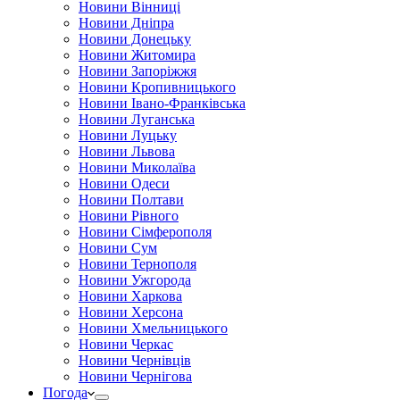
Новини Вінниці
Новини Дніпра
Новини Донецьку
Новини Житомира
Новини Запоріжжя
Новини Кропивницького
Новини Івано-Франківська
Новини Луганська
Новини Луцьку
Новини Львова
Новини Миколаїва
Новини Одеси
Новини Полтави
Новини Рівного
Новини Сімферополя
Новини Сум
Новини Тернополя
Новини Ужгорода
Новини Харкова
Новини Херсона
Новини Хмельницького
Новини Черкас
Новини Чернівців
Новини Чернігова
Погода