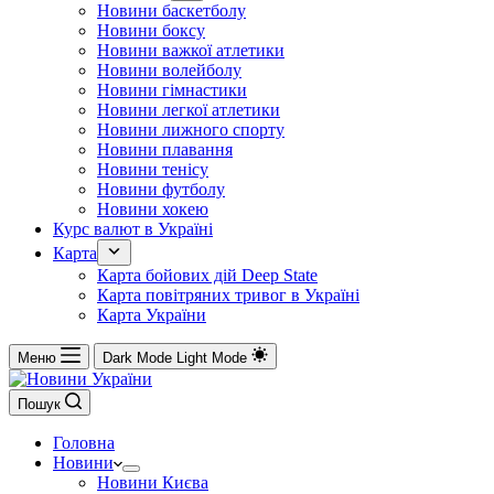
Новини баскетболу
Новини боксу
Новини важкої атлетики
Новини волейболу
Новини гімнастики
Новини легкої атлетики
Новини лижного спорту
Новини плавання
Новини тенісу
Новини футболу
Новини хокею
Курс валют в Україні
Карта
Карта бойових дій Deep State
Карта повітряних тривог в Україні
Карта України
Меню
Dark Mode
Light Mode
Пошук
Головна
Новини
Новини Києва