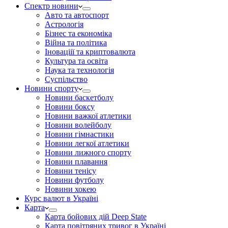
Спектр новини
Авто та автоспорт
Астрологія
Бізнес та економіка
Війна та політика
Іноваціії та криптовалюта
Культура та освіта
Наука та технологія
Суспільство
Новини спорту
Новини баскетболу
Новини боксу
Новини важкої атлетики
Новини волейболу
Новини гімнастики
Новини легкої атлетики
Новини лижного спорту
Новини плавання
Новини тенісу
Новини футболу
Новини хокею
Курс валют в Україні
Карта
Карта бойових дій Deep State
Карта повітряних тривог в Україні