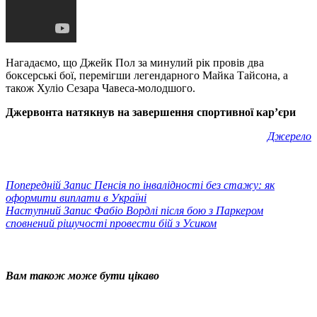
Нагадаємо, що Джейк Пол за минулий рік провів два
боксерські бої, перемігши легендарного Майка Тайсона, а
також Хуліо Сезара Чавеса-молодшого.
Джервонта натякнув на завершення спортивної кар’єри
Джерело
Попередній
Запис
Пенсія по інвалідності без стажу: як
оформити виплати в Україні
Наступний
Запис
Фабіо Вордлі після бою з Паркером
сповнений рішучості провести бій з Усиком
Вам також може бути цікаво