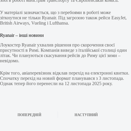
збої в роботі міністрам транспорту та Європейській комісії.
У матеріалі зазначається, що з перебоями в роботі може
зіткнутися не тільки Ryanair. Під загрозою також рейси EasyJet,
British Airways, Vueling і Lufthansa.
Ryanair – інші новини
Лоукостер Ryanair ухвалив рішення про скорочення своєї
присутності в Римі. Компанія виведе з італійської столиці один
літак. Чи плануються скасування рейсів до Риму цієї зими –
невідомо.
Крім того, авіаперевізник відклав перехід на електронні квитки.
Спочатку перехід на новий формат планувався з 3 листопада.
Однак тепер його перенесли на 12 листопада 2025 року.
ПОПЕРЕДНІЙ
НАСТУПНИЙ