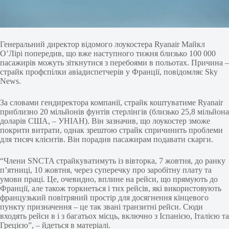
Генеральний директор відомого лоукостера Ryanair Майкл
О’Лірі попередив, що вже наступного тижня близько 100 000
пасажирів можуть зіткнутися з перебоями в польотах. Причина –
страйк профспілки авіадиспетчерів у Франції, повідомляє Sky
News.
За словами гендиректора компанії, страйк коштуватиме Ryanair
приблизно 20 мільйонів фунтів стерлінгів (близько 25,8 мільйона
доларів США, – УНІАН). Він зазначив, що лоукостер зможе
покрити витрати, однак зрештою страйк спричинить проблеми
для тисяч клієнтів. Він порадив пасажирам подавати скарги.
“Члени SNCTA страйкуватимуть із вівторка, 7 жовтня, до ранку
п’ятниці, 10 жовтня, через суперечку про заробітну плату та
умови праці. Це, очевидно, вплине на рейси, що прямують до
Франції, але також торкнеться і тих рейсів, які використовують
французький повітряний простір для досягнення кінцевого
пункту призначення – це так звані транзитні рейси. Сюди
входять рейси в і з багатьох місць, включно з Іспанією, Італією та
Грецією”, – йдеться в матеріалі.