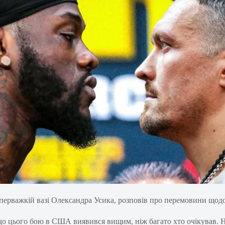
уперважкій вазі Олександра Усика, розповів про перемовини щод
у до цього бою в США виявився вищим, ніж багато хто очікував.