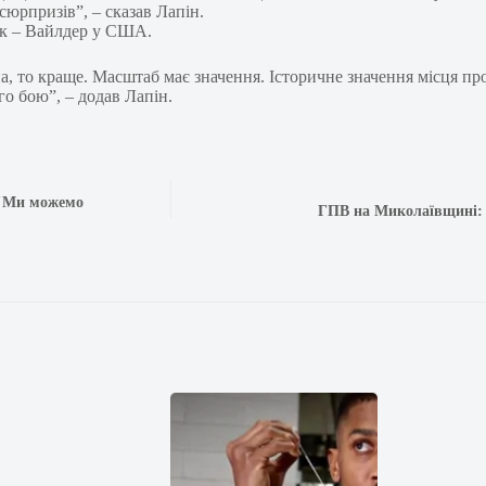
сюрпризів”, – сказав Лапін.
ик – Вайлдер у США.
на, то краще. Масштаб має значення. Історичне значення місця пр
го бою”, – додав Лапін.
 "Ми можемо
ГПВ на Миколаївщині: я