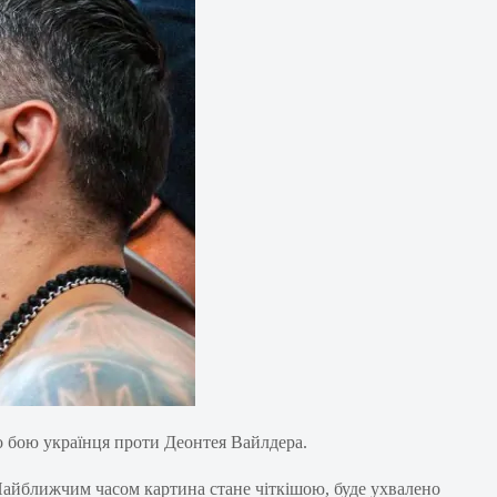
о бою українця проти Деонтея Вайлдера.
 Найближчим часом картина стане чіткішою, буде ухвалено