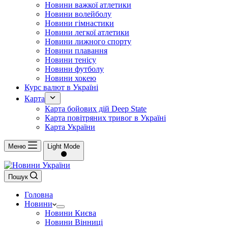
Новини важкої атлетики
Новини волейболу
Новини гімнастики
Новини легкої атлетики
Новини лижного спорту
Новини плавання
Новини тенісу
Новини футболу
Новини хокею
Курс валют в Україні
Карта
Карта бойових дій Deep State
Карта повітряних тривог в Україні
Карта України
Меню
Light Mode
Пошук
Головна
Новини
Новини Києва
Новини Вінниці