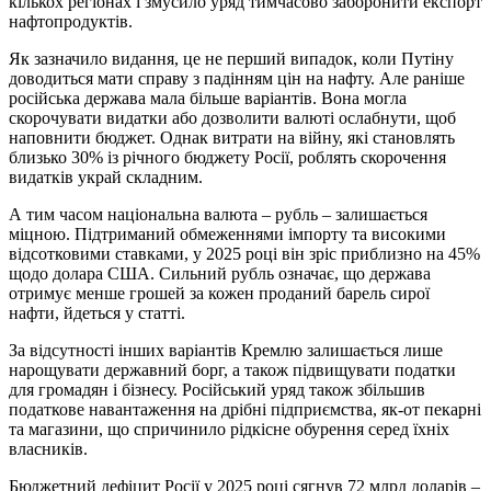
кількох регіонах і змусило уряд тимчасово заборонити експорт
нафтопродуктів.
Як зазначило видання, це не перший випадок, коли Путіну
доводиться мати справу з падінням цін на нафту. Але раніше
російська держава мала більше варіантів. Вона могла
скорочувати видатки або дозволити валюті ослабнути, щоб
наповнити бюджет. Однак витрати на війну, які становлять
близько 30% із річного бюджету Росії, роблять скорочення
видатків украй складним.
А тим часом національна валюта – рубль – залишається
міцною. Підтриманий обмеженнями імпорту та високими
відсотковими ставками, у 2025 році він зріс приблизно на 45%
щодо долара США. Сильний рубль означає, що держава
отримує менше грошей за кожен проданий барель сирої
нафти, йдеться у статті.
За відсутності інших варіантів Кремлю залишається лише
нарощувати державний борг, а також підвищувати податки
для громадян і бізнесу. Російський уряд також збільшив
податкове навантаження на дрібні підприємства, як-от пекарні
та магазини, що спричинило рідкісне обурення серед їхніх
власників.
Бюджетний дефіцит Росії у 2025 році сягнув 72 млрд доларів –