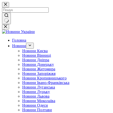
Перейти
до
вмісту
Немає
результатів
Головна
Новини
Новини Києва
Новини Вінниці
Новини Дніпра
Новини Донецьку
Новини Житомира
Новини Запоріжжя
Новини Кропивницького
Новини Івано-Франківська
Новини Луганська
Новини Луцьку
Новини Львова
Новини Миколаїва
Новини Одеси
Новини Полтави