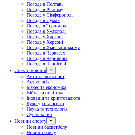
Погода в Полтаві
Погода в Рівному
Погода у Сімферополі
Погода в Сумах
Погода в Тернополі
Погода в Ужгороді
Погода у Харкові
Погода у Херсоні
Погода в Хмельницькому
Погода в Черкасах
Погода в Чернівцях
Погода в Чернігові
Спектр новини
Авто та автоспорт
Астрологія
Бізнес та економіка
Війна та політика
Іноваціії та криптовалюта
Культура та освіта
Наука та технологія
Суспільство
Новини спорту
Новини баскетболу
Новини боксу