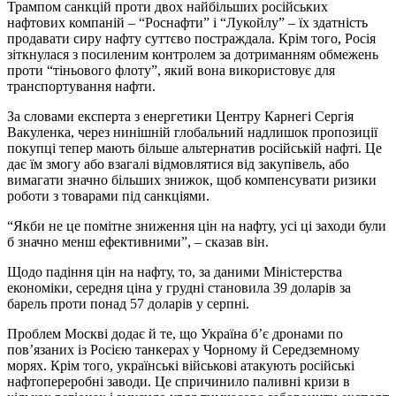
Трампом санкцій проти двох найбільших російських
нафтових компаній – “Роснафти” і “Лукойлу” – їх здатність
продавати сиру нафту суттєво постраждала. Крім того, Росія
зіткнулася з посиленим контролем за дотриманням обмежень
проти “тіньового флоту”, який вона використовує для
транспортування нафти.
За словами експерта з енергетики Центру Карнегі Сергія
Вакуленка, через нинішній глобальний надлишок пропозиції
покупці тепер мають більше альтернатив російській нафті. Це
дає їм змогу або взагалі відмовлятися від закупівель, або
вимагати значно більших знижок, щоб компенсувати ризики
роботи з товарами під санкціями.
“Якби не це помітне зниження цін на нафту, усі ці заходи були
б значно менш ефективними”, – сказав він.
Щодо падіння цін на нафту, то, за даними Міністерства
економіки, середня ціна у грудні становила 39 доларів за
барель проти понад 57 доларів у серпні.
Проблем Москві додає й те, що Україна б’є дронами по
пов’язаних із Росією танкерах у Чорному й Середземному
морях. Крім того, українські військові атакують російські
нафтопереробні заводи. Це спричинило паливні кризи в