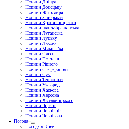
Новини Дніпра
Новини Донецьку
Новини Житомира
Новини Запоріжжя
Новини Кропивницького
Новини Івано-Франківська
Новини Луганська
Новини Луцьку
Новини Львова
Новини Миколаїва
Новини Одеси
Новини Полтави
Новини Рівного
Новини Сімферополя
Новини Сум
Новини Тернополя
Новини Ужгорода
Новини Харкова
Новини Херсона
Новини Хмельницького
Новини Черкас
Новини Чернівців
Новини Чернігова
Погода
Погода в Києві