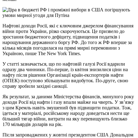
Нафтові доходи Росії, які є ключовим джерелом фінансування
війни проти України, різко скорочуються. Це призвело до
зростання бюджетного дефіциту, підвищення податків і
нарощування державного боргу РФ. До того ж РФ вперше за
кілька місяців погодилася на прямі мирні перемовини з
Україною, пише The New York Times.
У статті зазначається, що по нафтовій галузі Росії вдарили
одразу два чинники. По-перше, із квітня знизилися ціни на
нафту після рішення Організації країн-експортерів нафти
(ОПЕК) поступово збільшувати видобуток. По-друге, свою
справу зробили західні санкції.
Як результат, за даними Міністерства фінансів, минулого року
доходи Росії від нафти і газу впали майже на чверть. У зв’язку
з цим Кремль навіть змушений був підвищити податки. Тож,
ідеться у матеріалі, російському народу доведеться нести ще
більший тягар війни, витрати на яку перевищують близько
170 мільярдів доларів на рік.
Після запроваджених у жовтні президентом США Дональдом