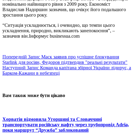
номінально найвищого рівня з 2009 року. Економіст
Владислав Надоршин зазначив, що очікує його подальшого
зростання цього року.
“Ситуація ускладнюється, і очевидно, що темпи цього
ускладнення, природно, викликають занепокоєння”, –
зазначив він.Інформує businessua.com
Попередній
Запис
Маск заявив про успішне блокування
Starlink для росіян, Федоров підтвердив "реальні результати"
Наступний
Запис
Команда капітана збірної України лідирує, а
Барком-Кажани в небезпеці
Вам також може бути цікаво
Хорватія відмовила Угорщині та Словаччині
транспортувати російську нафту через трубопровід Adria,
поки маршрут “Дружба” заблокований