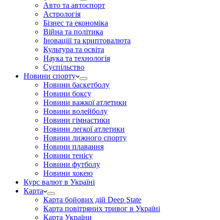
Авто та автоспорт
Астрологія
Бізнес та економіка
Війна та політика
Іноваціії та криптовалюта
Культура та освіта
Наука та технологія
Суспільство
Новини спорту
Новини баскетболу
Новини боксу
Новини важкої атлетики
Новини волейболу
Новини гімнастики
Новини легкої атлетики
Новини лижного спорту
Новини плавання
Новини тенісу
Новини футболу
Новини хокею
Курс валют в Україні
Карта
Карта бойових дій Deep State
Карта повітряних тривог в Україні
Карта України