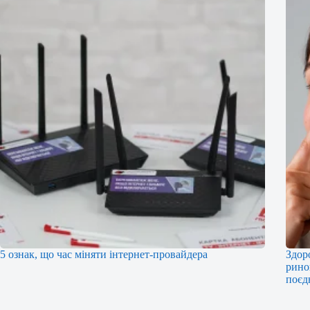
5 ознак, що час міняти інтернет-провайдера
Здор
рино
поєд