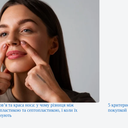
ов’я та краса носа: у чому різниця між
5 критери
пластикою та септопластикою, і коли їх
покупкой
нують