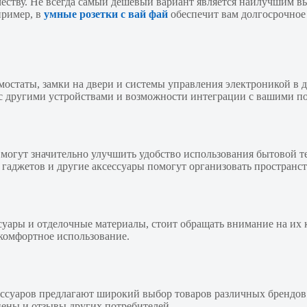
ству. Не всегда самый дешевый вариант является наилучшим выб
пример, в
умные розетки с вай фай
обеспечит вам долгосрочное
мостаты, замки на двери и системы управления электроникой в 
ь с другими устройствами и возможности интеграции с вашими 
могут значительно улучшить удобство использования бытовой т
я гаджетов и другие аксессуары помогут организовать пространс
суары и отделочные материалы, стоит обращать внимание на их 
 комфортное использование.
суаров предлагают широкий выбор товаров различных брендов и
цены и отзывы других потребителей.