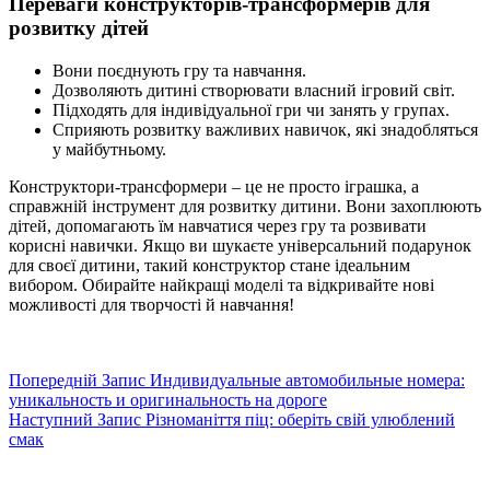
Переваги конструкторів-трансформерів для
розвитку дітей
Вони поєднують гру та навчання.
Дозволяють дитині створювати власний ігровий світ.
Підходять для індивідуальної гри чи занять у групах.
Сприяють розвитку важливих навичок, які знадобляться
у майбутньому.
Конструктори-трансформери – це не просто іграшка, а
справжній інструмент для розвитку дитини. Вони захоплюють
дітей, допомагають їм навчатися через гру та розвивати
корисні навички. Якщо ви шукаєте універсальний подарунок
для своєї дитини, такий конструктор стане ідеальним
вибором. Обирайте найкращі моделі та відкривайте нові
можливості для творчості й навчання!
Попередній
Запис
Индивидуальные автомобильные номера:
уникальность и оригинальность на дороге
Наступний
Запис
Різноманіття піц: оберіть свій улюблений
смак