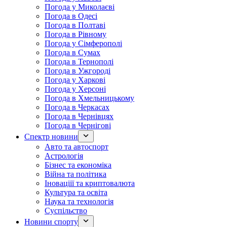
Погода у Миколаєві
Погода в Одесі
Погода в Полтаві
Погода в Рівному
Погода у Сімферополі
Погода в Сумах
Погода в Тернополі
Погода в Ужгороді
Погода у Харкові
Погода у Херсоні
Погода в Хмельницькому
Погода в Черкасах
Погода в Чернівцях
Погода в Чернігові
Спектр новини
Авто та автоспорт
Астрологія
Бізнес та економіка
Війна та політика
Іноваціії та криптовалюта
Культура та освіта
Наука та технологія
Суспільство
Новини спорту