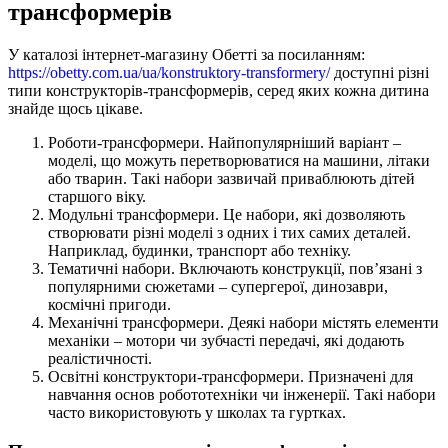
трансформерів
У каталозі інтернет-магазину Обетті за посиланням:
https://obetty.com.ua/ua/konstruktory-transformery/
доступні різні
типи конструкторів-трансформерів, серед яких кожна дитина
знайде щось цікаве.
Роботи-трансформери. Найпопулярніший варіант –
моделі, що можуть перетворюватися на машини, літаки
або тварин. Такі набори зазвичай приваблюють дітей
старшого віку.
Модульні трансформери. Це набори, які дозволяють
створювати різні моделі з одних і тих самих деталей.
Наприклад, будинки, транспорт або техніку.
Тематичні набори. Включають конструкції, пов’язані з
популярними сюжетами – супергерої, динозаври,
космічні пригоди.
Механічні трансформери. Деякі набори містять елементи
механіки – мотори чи зубчасті передачі, які додають
реалістичності.
Освітні конструктори-трансформери. Призначені для
навчання основ робототехніки чи інженерії. Такі набори
часто використовують у школах та гуртках.