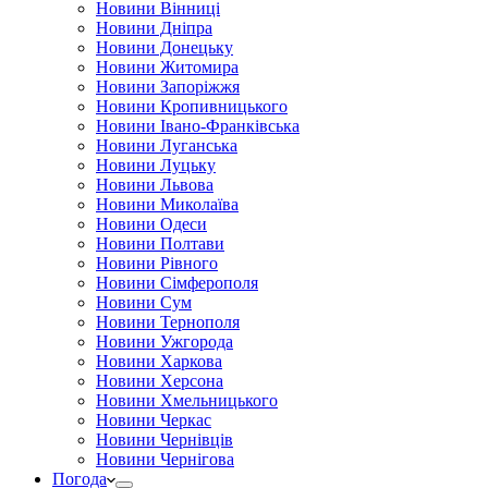
Новини Вінниці
Новини Дніпра
Новини Донецьку
Новини Житомира
Новини Запоріжжя
Новини Кропивницького
Новини Івано-Франківська
Новини Луганська
Новини Луцьку
Новини Львова
Новини Миколаїва
Новини Одеси
Новини Полтави
Новини Рівного
Новини Сімферополя
Новини Сум
Новини Тернополя
Новини Ужгорода
Новини Харкова
Новини Херсона
Новини Хмельницького
Новини Черкас
Новини Чернівців
Новини Чернігова
Погода