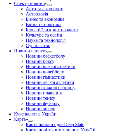
Спектр новини
Авто та автоспорт
Астрологія
Бізнес та економіка
Війна та політика
Іноваціії та криптовалюта
Культура та освіта
Наука та технологія
Суспільство
Новини спорту
Новини баскетболу
Новини боксу
Новини важкої атлетики
Новини волейболу
Новини гімнастики
Новини легкої атлетики
Новини лижного спорту
Новини плавання
Новини тенісу
Новини футболу
Новини хокею
Курс валют в Україні
Карта
Карта бойових дій Deep State
Карта повітряних тривог в Україні