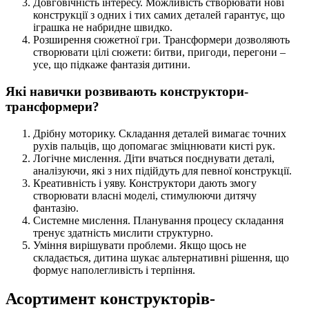
Довговічність інтересу. Можливість створювати нові
конструкції з одних і тих самих деталей гарантує, що
іграшка не набридне швидко.
Розширення сюжетної гри. Трансформери дозволяють
створювати цілі сюжети: битви, пригоди, перегони –
усе, що підкаже фантазія дитини.
Які навички розвивають конструктори-
трансформери?
Дрібну моторику. Складання деталей вимагає точних
рухів пальців, що допомагає зміцнювати кисті рук.
Логічне мислення. Діти вчаться поєднувати деталі,
аналізуючи, які з них підійдуть для певної конструкції.
Креативність і уяву. Конструктори дають змогу
створювати власні моделі, стимулюючи дитячу
фантазію.
Системне мислення. Планування процесу складання
тренує здатність мислити структурно.
Уміння вирішувати проблеми. Якщо щось не
складається, дитина шукає альтернативні рішення, що
формує наполегливість і терпіння.
Асортимент конструкторів-