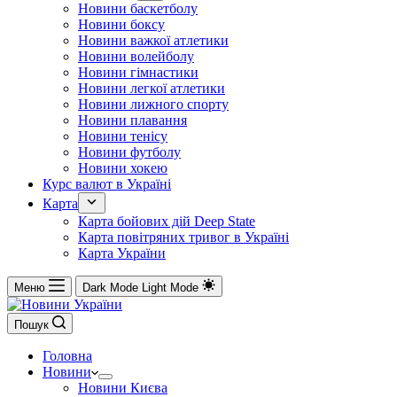
Новини баскетболу
Новини боксу
Новини важкої атлетики
Новини волейболу
Новини гімнастики
Новини легкої атлетики
Новини лижного спорту
Новини плавання
Новини тенісу
Новини футболу
Новини хокею
Курс валют в Україні
Карта
Карта бойових дій Deep State
Карта повітряних тривог в Україні
Карта України
Меню
Dark Mode
Light Mode
Пошук
Головна
Новини
Новини Києва