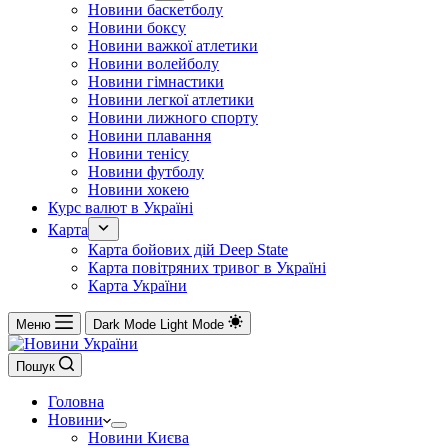
Новини баскетболу
Новини боксу
Новини важкої атлетики
Новини волейболу
Новини гімнастики
Новини легкої атлетики
Новини лижного спорту
Новини плавання
Новини тенісу
Новини футболу
Новини хокею
Курс валют в Україні
Карта
Карта бойових дій Deep State
Карта повітряних тривог в Україні
Карта України
Меню
Dark Mode
Light Mode
Пошук
Головна
Новини
Новини Києва