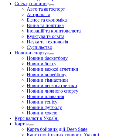
Спектр новини
Авто та автоспорт
Астрологія
Бізнес та економіка
Війна та політика
Іноваціії та криптовалюта
Культура та освіта
Наука та технологія
Суспільство
Новини спорту
Новини баскетболу
Новини боксу
Новини важкої атлетики
Новини волейболу
Новини гімнастики
Новини легкої атлетики
Новини лижного спорту
Новини плавання
Новини тенісу
Новини футболу
Новини хокею
Курс валют в Україні
Карта
Карта бойових дій Deep State
Карта повітряних тривог в Україні