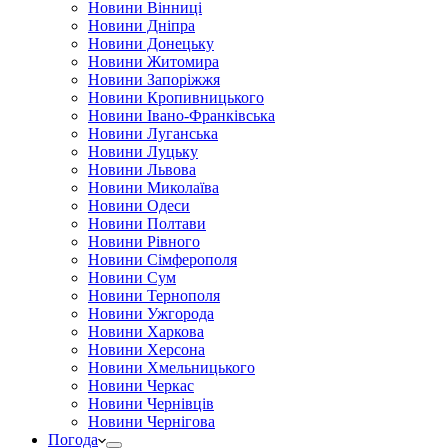
Новини Вінниці
Новини Дніпра
Новини Донецьку
Новини Житомира
Новини Запоріжжя
Новини Кропивницького
Новини Івано-Франківська
Новини Луганська
Новини Луцьку
Новини Львова
Новини Миколаїва
Новини Одеси
Новини Полтави
Новини Рівного
Новини Сімферополя
Новини Сум
Новини Тернополя
Новини Ужгорода
Новини Харкова
Новини Херсона
Новини Хмельницького
Новини Черкас
Новини Чернівців
Новини Чернігова
Погода