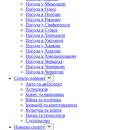
Погода у Миколаєві
Погода в Одесі
Погода в Полтаві
Погода в Рівному
Погода у Сімферополі
Погода в Сумах
Погода в Тернополі
Погода в Ужгороді
Погода у Харкові
Погода у Херсоні
Погода в Хмельницькому
Погода в Черкасах
Погода в Чернівцях
Погода в Чернігові
Спектр новини
Авто та автоспорт
Астрологія
Бізнес та економіка
Війна та політика
Іноваціії та криптовалюта
Культура та освіта
Наука та технологія
Суспільство
Новини спорту