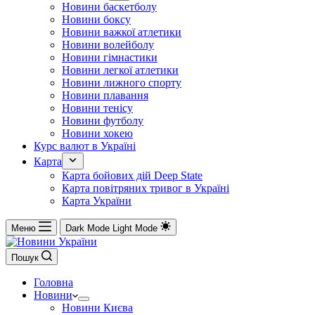
Новини баскетболу
Новини боксу
Новини важкої атлетики
Новини волейболу
Новини гімнастики
Новини легкої атлетики
Новини лижного спорту
Новини плавання
Новини тенісу
Новини футболу
Новини хокею
Курс валют в Україні
Карта
Карта бойових дій Deep State
Карта повітряних тривог в Україні
Карта України
Меню
Dark Mode
Light Mode
Пошук
Головна
Новини
Новини Києва