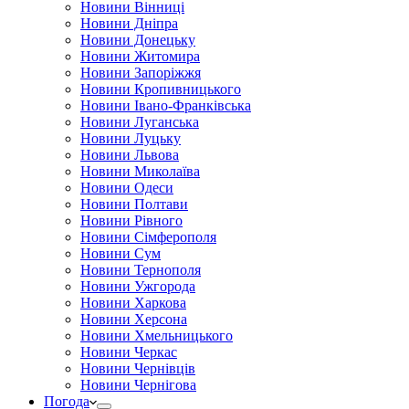
Новини Вінниці
Новини Дніпра
Новини Донецьку
Новини Житомира
Новини Запоріжжя
Новини Кропивницького
Новини Івано-Франківська
Новини Луганська
Новини Луцьку
Новини Львова
Новини Миколаїва
Новини Одеси
Новини Полтави
Новини Рівного
Новини Сімферополя
Новини Сум
Новини Тернополя
Новини Ужгорода
Новини Харкова
Новини Херсона
Новини Хмельницького
Новини Черкас
Новини Чернівців
Новини Чернігова
Погода