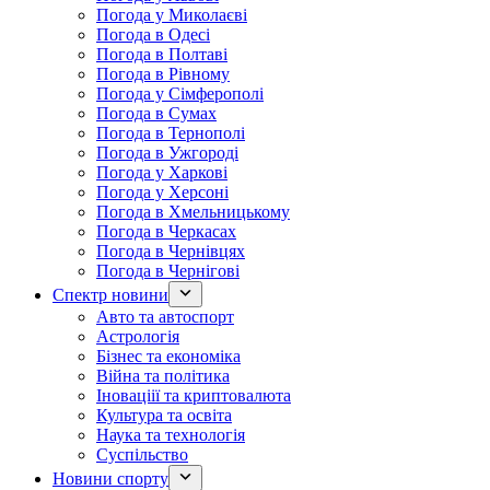
Погода у Миколаєві
Погода в Одесі
Погода в Полтаві
Погода в Рівному
Погода у Сімферополі
Погода в Сумах
Погода в Тернополі
Погода в Ужгороді
Погода у Харкові
Погода у Херсоні
Погода в Хмельницькому
Погода в Черкасах
Погода в Чернівцях
Погода в Чернігові
Спектр новини
Авто та автоспорт
Астрологія
Бізнес та економіка
Війна та політика
Іноваціії та криптовалюта
Культура та освіта
Наука та технологія
Суспільство
Новини спорту