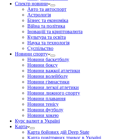
Спектр новини
Авто та автоспорт
Астрологія
Бізнес та економіка
Війна та політика
Іноваціії та криптовалюта
Культура та освіта
Наука та технологія
Суспільство
Новини спорту
Новини баскетболу
Новини боксу
Новини важкої атлетики
Новини волейболу
Новини гімнастики
Новини легкої атлетики
Новини лижного спорту
Новини плавання
Новини тенісу
Новини футболу
Новини хокею
Курс валют в Україні
Карта
Карта бойових дій Deep State
Карта повітряних тривог в Україні