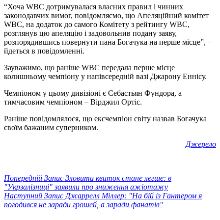
“Хоча WBC дотримувалася власних правил і чинних
законодавчих вимог, повідомляємо, що Апеляційний комітет
WBC, на додаток до самого Комітету з рейтингу WBC,
розглянув цю апеляцію і задовольнив подану заяву,
розпорядившись повернути пана Богачука на перше місце”, –
йдеться в повідомленні.
Зауважимо, що раніше WBC передала перше місце
колишньому чемпіону у напівсередній вазі Джарону Еннісу.
Чемпіоном у цьому дивізіоні є Себастьян Фундора, а
тимчасовим чемпіоном – Вірджил Ортіс.
Раніше повідомлялося, що ексчемпіон світу назвав Богачука
своїм бажаним суперником.
Джерело
Попередній
Запис
Зловити квиток стане легше: в
"Укрзалізниці" заявили про зниження ажіотажу
Наступний
Запис
Джаррелл Міллер: "На бій із Гантером я
погодився не заради грошей, а заради фанатів"