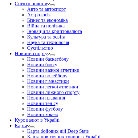
Спектр новини
Авто та автоспорт
Астрологія
Бізнес та економіка
Війна та політика
Іноваціії та криптовалюта
Культура та освіта
Наука та технологія
Суспільство
Новини спорту
Новини баскетболу
Новини боксу
Новини важкої атлетики
Новини волейболу
Новини гімнастики
Новини легкої атлетики
Новини лижного спорту
Новини плавання
Новини тенісу
Новини футболу
Новини хокею
Курс валют в Україні
Карта
Карта бойових дій Deep State
Карта повітряних тривог в Україні