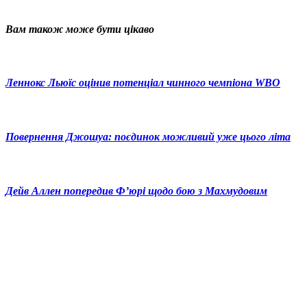
Вам також може бути цікаво
Леннокс Льюїс оцінив потенціал чинного чемпіона WBO
Повернення Джошуа: поєдинок можливий уже цього літа
Дейв Аллен попередив Ф’юрі щодо бою з Махмудовим
© 2025 Новини України | Останні новини в Україні
Реклама: sale@portal24.org.ua