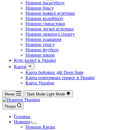
Новини баскетболу
Новини боксу
Новини важкої атлетики
Новини волейболу
Новини гімнастики
Новини легкої атлетики
Новини лижного спорту
Новини плавання
Новини тенісу
Новини футболу
Новини хокею
Курс валют в Україні
Карта
Карта бойових дій Deep State
Карта повітряних тривог в Україні
Карта України
Меню
Dark Mode
Light Mode
Пошук
Головна
Новини
Новини Києва