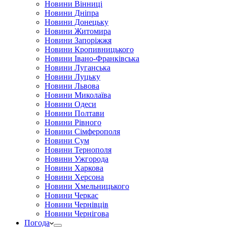
Новини Вінниці
Новини Дніпра
Новини Донецьку
Новини Житомира
Новини Запоріжжя
Новини Кропивницького
Новини Івано-Франківська
Новини Луганська
Новини Луцьку
Новини Львова
Новини Миколаїва
Новини Одеси
Новини Полтави
Новини Рівного
Новини Сімферополя
Новини Сум
Новини Тернополя
Новини Ужгорода
Новини Харкова
Новини Херсона
Новини Хмельницького
Новини Черкас
Новини Чернівців
Новини Чернігова
Погода