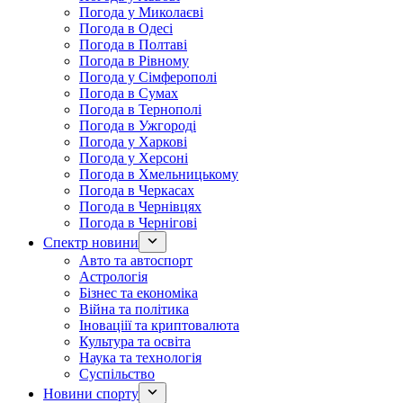
Погода у Миколаєві
Погода в Одесі
Погода в Полтаві
Погода в Рівному
Погода у Сімферополі
Погода в Сумах
Погода в Тернополі
Погода в Ужгороді
Погода у Харкові
Погода у Херсоні
Погода в Хмельницькому
Погода в Черкасах
Погода в Чернівцях
Погода в Чернігові
Спектр новини
Авто та автоспорт
Астрологія
Бізнес та економіка
Війна та політика
Іноваціії та криптовалюта
Культура та освіта
Наука та технологія
Суспільство
Новини спорту