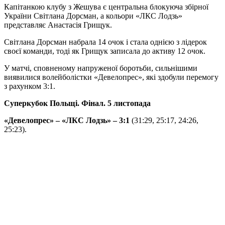
Капітанкою клубу з Жешува є центральна блокуюча збірної
України Світлана Дорсман, а кольори «ЛКС Лодзь»
представляє Анастасія Грищук.
Світлана Дорсман набрала 14 очок і стала однією з лідерок
своєї команди, тоді як Грищук записала до активу 12 очок.
У матчі, сповненому напруженої боротьби, сильнішими
виявилися волейболістки «Девелопрес», які здобули перемогу
з рахунком 3:1.
Суперкубок Польщі. Фінал. 5 листопада
«Девелопрес» – «ЛКС Лодзь» – 3:1
(31:29, 25:17, 24:26,
25:23).