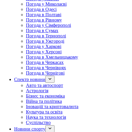
Погода у Миколаєві
Погода в Одесі
Погода в Полтаві
Погода в Рівному
Погода у Сімферополі
Погода в Сумах
Погода в Тернополі
Погода в Ужгороді
Погода у Харкові
Погода у Херсоні
Погода в Хмельницькому
Погода в Черкасах
Погода в Чернівцях
Погода в Чернігові
Спектр новини
Авто та автоспорт
Астрологія
Бізнес та економіка
Війна та політика
Іноваціії та криптовалюта
Культура та освіта
Наука та технологія
Суспільство
Новини спорту