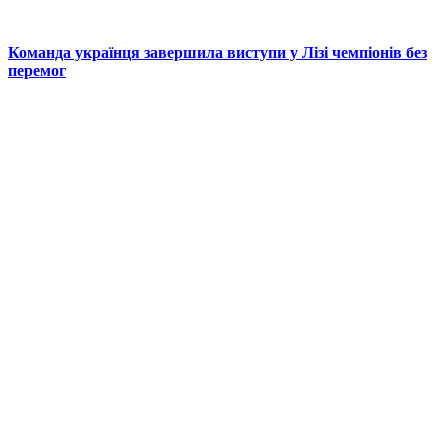
Команда українця завершила виступи у Лізі чемпіонів без
перемог
© 2025 Новини України | Останні новини в Україні
Реклама: sale@portal24.org.ua