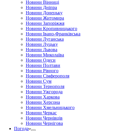
Новини Вінниці
Новини Дніпра
Новини Донецьку
Новини Житомира
Новини Запоріжжя
Новини Кропивницького
Новини Івано-Франківська
Новини Луганська
Новини Луцьку
Новини Львова
Новини Миколаїва
Новини Одеси
Новини Полтави
Новини Рівного
Новини Сімферополя
Новини Сум
Новини Тернополя
Новини Ужгорода
Новини Харкова
Новини Херсона
Новини Хмельницького
Новини Черкас
Новини Чернівців
Новини Чернігова
Погода