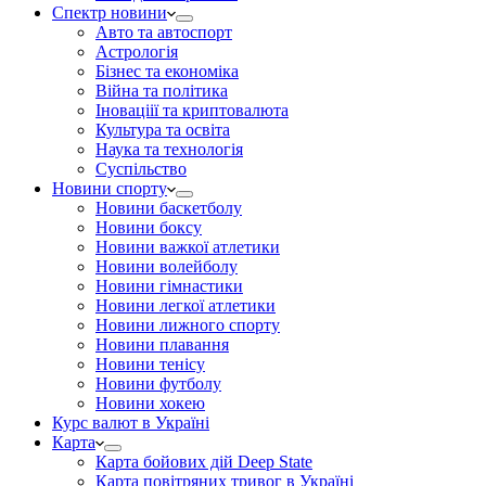
Спектр новини
Авто та автоспорт
Астрологія
Бізнес та економіка
Війна та політика
Іноваціії та криптовалюта
Культура та освіта
Наука та технологія
Суспільство
Новини спорту
Новини баскетболу
Новини боксу
Новини важкої атлетики
Новини волейболу
Новини гімнастики
Новини легкої атлетики
Новини лижного спорту
Новини плавання
Новини тенісу
Новини футболу
Новини хокею
Курс валют в Україні
Карта
Карта бойових дій Deep State
Карта повітряних тривог в Україні