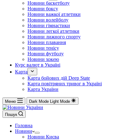
Новини баскетболу
Новини боксу
Новини важкої атлетики
Новини волейболу
Новини гімнастики
Новини легкої атлетики
Новини лижного спорту
Новини плавання
Новини тенісу
Новини футболу
Новини хокею
Курс валют в Україні
Карта
Карта бойових дій Deep State
Карта повітряних тривог в Україні
Карта України
Меню
Dark Mode
Light Mode
Пошук
Головна
Новини
Новини Києва