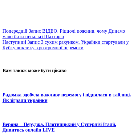
Попередній
Запис
ВІДЕО. Ріццолі пояснив, чому Динамо
мало бити пенальті Шахтарю
Наступний
Запис
З сухим рахунком. Українки стартували у
Кубку виклику з розгромної перемоги
Вам також може бути цікаво
Радомка здобула важливу перемогу і піднялася в таблиці.
Як зіграли українки
Верона – Перуджа. Плотницький у Суперлізі Італії.
Дивитись онлайн LIVE