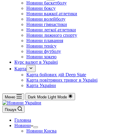
Новини баскетболу
Новини боксу
Новини важкої атлетики
Новини волейболу
Новини гімнастики
Новини легкої атлетики
Новини лижного спорту
Новини плавання
Новини тенісу
Новини футболу
Новини хокею
Курс валют в Україні
Карта
Карта бойових дій Deep State
Карта повітряних тривог в Україні
Карта України
Меню
Dark Mode
Light Mode
Пошук
Головна
Новини
Новини Києва