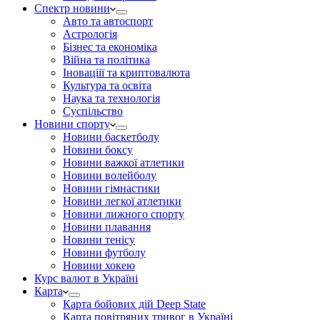
Спектр новини
Авто та автоспорт
Астрологія
Бізнес та економіка
Війна та політика
Іноваціії та криптовалюта
Культура та освіта
Наука та технологія
Суспільство
Новини спорту
Новини баскетболу
Новини боксу
Новини важкої атлетики
Новини волейболу
Новини гімнастики
Новини легкої атлетики
Новини лижного спорту
Новини плавання
Новини тенісу
Новини футболу
Новини хокею
Курс валют в Україні
Карта
Карта бойових дій Deep State
Карта повітряних тривог в Україні