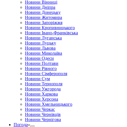
Новини Вінниці
Новини Дніпра
Новини Донецьку
Новини Житомира
Новини Запоріжжя
Новини Кропивницького
Новини Івано-Франківська
Новини Луганська
Новини Луцьку
Новини Львова
Новини Миколаїва
Новини Одеси
Новини Полтави
Новини Рівного
Новини Сімферополя
Новини Сум
Новини Тернополя
Новини Ужгорода
Новини Харкова
Новини Херсона
Новини Хмельницького
Новини Черкас
Новини Чернівців
Новини Чернігова
Погода