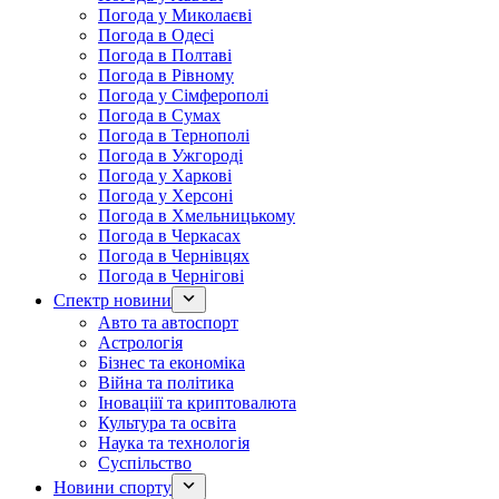
Погода у Миколаєві
Погода в Одесі
Погода в Полтаві
Погода в Рівному
Погода у Сімферополі
Погода в Сумах
Погода в Тернополі
Погода в Ужгороді
Погода у Харкові
Погода у Херсоні
Погода в Хмельницькому
Погода в Черкасах
Погода в Чернівцях
Погода в Чернігові
Спектр новини
Авто та автоспорт
Астрологія
Бізнес та економіка
Війна та політика
Іноваціії та криптовалюта
Культура та освіта
Наука та технологія
Суспільство
Новини спорту