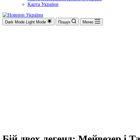
Карта України
Dark Mode
Light Mode
Пошук
Меню
Бій двох легенд: Мейвезер і Т