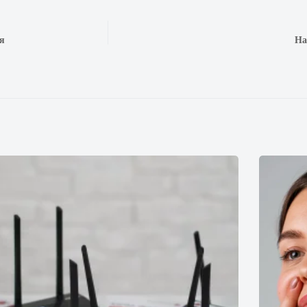
ня
На