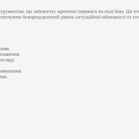
трументом, що забезпечує критичні переваги на полі бою. Ця тех
безпечуючи безпрецедентний рівень ситуаційної обізнаності та то
нням.
нтаження.
огляду.
рамування.
ами.