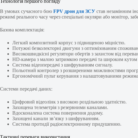
Технологія першого погляду
В умовах сучасного бою
FPV дрон для ЗСУ
став незамінним інс
режимі реального часу через спеціальні окуляри або монітор, за
Базова комплектація:
Легкий композитний корпус з підвищеною міцністю.
Потужні безколекторні двигуни з оптимізованим спожива
Високошвидкісні регулятори обертів з захистом від перева
HD-камера з малою затримкою передачі та широким кутом 
Система відеопередачі з шифруванням сигналу.
Польотний контролер з розширеними можливостями прог
Ергономічний пульт керування з налаштовуваними режим
Системи передачі даних:
Цифровий відеолінк з високою роздільною здатністю.
Захищена телеметрія з резервними каналами.
Вдосконалена система повернення додому.
Захищені канали зв’язку з шифруванням.
Система протидії радіоелектронному придушенню.
Тактичні переваги використання