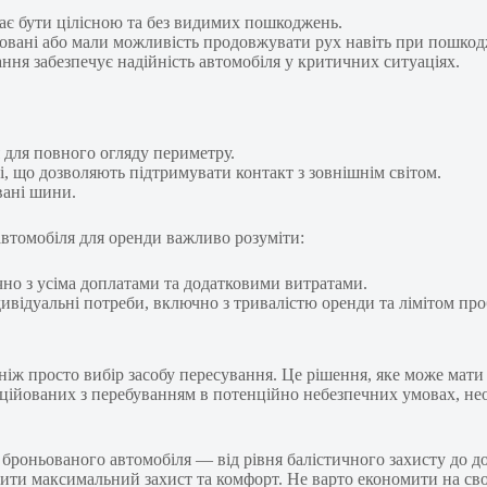
має бути цілісною та без видимих пошкоджень.
овані або мали можливість продовжувати рух навіть при пошкод
ання забезпечує надійність автомобіля у критичних ситуаціях.
 для повного огляду периметру.
ні, що дозволяють підтримувати контакт з зовнішнім світом.
вані шини.
втомобіля для оренди важливо розуміти:
ючно з усіма доплатами та додатковими витратами.
дивідуальні потреби, включно з тривалістю оренди та лімітом проб
ніж просто вибір засобу пересування. Це рішення, яке може мати
соційованих з перебуванням в потенційно небезпечних умовах, не
рі броньованого автомобіля — від рівня балістичного захисту до
ити максимальний захист та комфорт. Не варто економити на сво