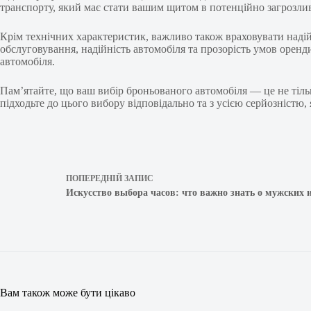
транспорту, який має стати вашим щитом в потенційно загрозлив
Крім технічних характеристик, важливо також враховувати наді
обслуговування, надійність автомобіля та прозорість умов оренд
автомобіля.
Пам’ятайте, що ваш вибір броньованого автомобіля — це не тільк
підходьте до цього вибору відповідально та з усією серйозністю, 
ПОПЕРЕДНІЙ
ЗАПИС
Искусство выбора часов: что важно знать о мужских 
Вам також може бути цікаво