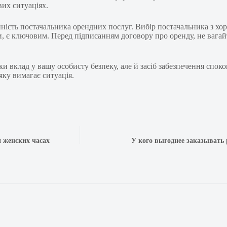
их ситуаціях.
йність постачальника орендних послуг. Вибір постачальника з х
и, є ключовим. Перед підписанням договору про оренду, не вагай
и вклад у вашу особисту безпеку, але й засіб забезпечення споко
яку вимагає ситуація.
и женских часах
У кого выгоднее заказывать