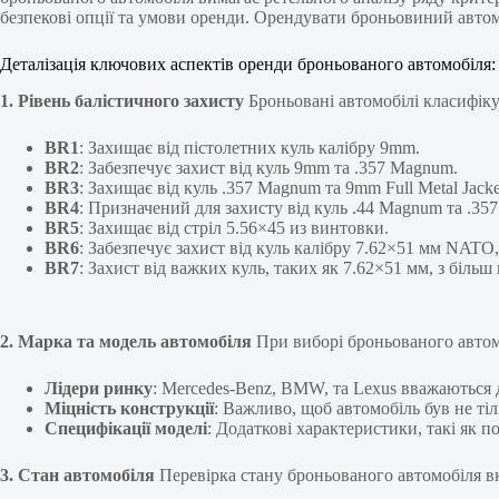
безпекові опції та умови оренди. Орендувати броньовиний авто
Деталізація ключових аспектів оренди броньованого автомобіля:
1. Рівень балістичного захисту
Броньовані автомобілі класифікую
BR1
: Захищає від пістолетних куль калібру 9mm.
BR2
: Забезпечує захист від куль 9mm та .357 Magnum.
BR3
: Захищає від куль .357 Magnum та 9mm Full Metal Jacke
BR4
: Призначений для захисту від куль .44 Magnum та .35
BR5
: Захищає від стріл 5.56×45 из винтовки.
BR6
: Забезпечує захист від куль калібру 7.62×51 мм NATO,
BR7
: Захист від важких куль, таких як 7.62×51 мм, з біль
2. Марка та модель автомобіля
При виборі броньованого автом
Лідери ринку
: Mercedes-Benz, BMW, та Lexus вважаються
Міцність конструкції
: Важливо, щоб автомобіль був не т
Специфікації моделі
: Додаткові характеристики, такі як п
3. Стан автомобіля
Перевірка стану броньованого автомобіля в