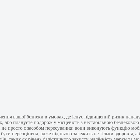
ення вашої безпеки в умовах, де існує підвищений ризик нападу 
ах, або плануєте подорож у місцевість з нестабільною безпеков
лі не просто є засобом пересування; вони виконують функцію моб
бути переоцінена, адже від нього залежить не тільки здоров’я, а
їв, таких як рівень балістичного захисту, надійність марки та мо