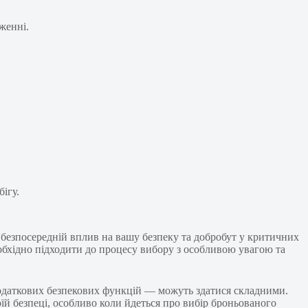
женні.
ігу.
 безпосередній вплив на вашу безпеку та добробут у критичних
обхідно підходити до процесу вибору з особливою увагою та
 додаткових безпекових функцій — можуть здатися складними.
їй безпеці, особливо коли йдеться про вибір броньованого