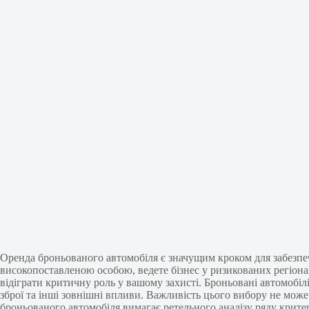
Оренда броньованого автомобіля є значущим кроком для забезпеч
високопоставленою особою, ведете бізнес у ризикованих регіон
відіграти критичну роль у вашому захисті. Броньовані автомобі
зброї та інші зовнішні впливи. Важливість цього вибору не може 
броньованого автомобіля вимагає ретельного аналізу ряду критері