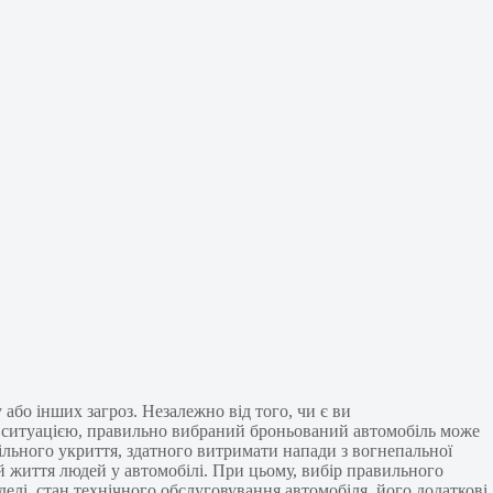
або інших загроз. Незалежно від того, чи є ви
ою ситуацією, правильно вибраний броньований автомобіль може
ільного укриття, здатного витримати напади з вогнепальної
 й життя людей у автомобілі. При цьому, вибір правильного
делі, стан технічного обслуговування автомобіля, його додаткові