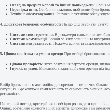
Огляд на предмет корозії та інших пошкоджень
: Броня 
Перевірка шин
: Особливо важливо, щоб шини були бронь
Технічне обслуговування
: Регулярне технічне обслуговув
4. Додаткові безпекові особливості
На що слід звернути увагу:
Системи спостереження
: Відеокамери навколо автомобіля
Системи комунікації
: Засоби зв’язку зовнішні та внутріш
Системи невразливості
: Пожежогасіння та самовідновлю
5. Цінова політика та умови оренди
При виборі броньованого а
Цінова прозорість
: Чітке розуміння вартості оренди, вкл
Гнучкість умов
: Можливість адаптації умов оренди під ін
Вибір броньованого автомобіля для оренди — це значно більше, 
ситуаціях. Враховуючи комплексність та серйозність ризиків, а
ретельністю.
На перший погляд, критерії, які необхідно розглядати при вибо
Однак, розуміння кожного з цих аспектів допоможе вам забезпеч