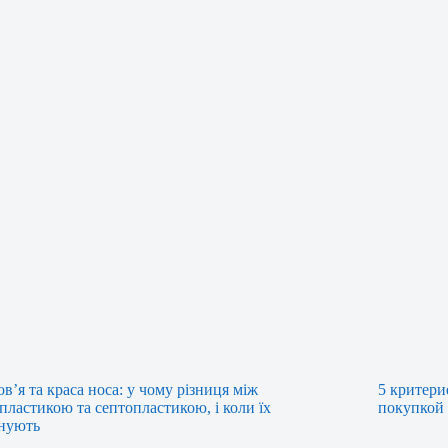
ов’я та краса носа: у чому різниця між
5 критери
пластикою та септопластикою, і коли їх
покупкой
нують