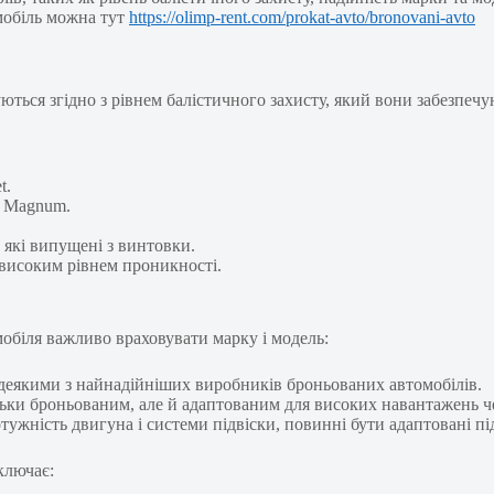
мобіль можна тут
https://olimp-rent.com/prokat-avto/bronovani-avto
ться згідно з рівнем балістичного захисту, який вони забезпечуют
t.
7 Magnum.
 які випущені з винтовки.
ш високим рівнем проникності.
обіля важливо враховувати марку і модель:
 деякими з найнадійніших виробників броньованих автомобілів.
ільки броньованим, але й адаптованим для високих навантажень 
отужність двигуна і системи підвіски, повинні бути адаптовані під
ключає: