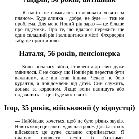
— Я навіть не намагаюся створювати «свято за
планом». Буде ялинка – добре, не буде — теж не
проблема. Для мене Новий рік зараз — це більше
про підсумки. Про те, що вдалося пережити ще
один складний рік і залишитися в місті. Феєрверки
табу, це принципово.
Наталя, 56 років, пенсіонерка
— Коли почалася війна, ставлення до свят дуже
змінилося. Я не скажу, що Новий рік перестав бути
важливим, але він став іншим. Чекаю не бою
курантів, а повідомлень від дітей. Син служить,
донька за кордоном. Якщо вони напишуть або
подзвонять — це і буде моє свято.
Ігор, 35 років, військовий (у відпустці)
— Найбільше хочеться, щоб не було різких звуків.
Навіть якщо це салют «для настрою». Для багатьох
військових це дуже складно сприймається. Я
планую провести вечір із батьками,