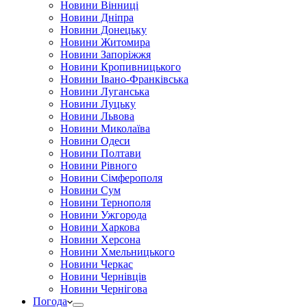
Новини Вінниці
Новини Дніпра
Новини Донецьку
Новини Житомира
Новини Запоріжжя
Новини Кропивницького
Новини Івано-Франківська
Новини Луганська
Новини Луцьку
Новини Львова
Новини Миколаїва
Новини Одеси
Новини Полтави
Новини Рівного
Новини Сімферополя
Новини Сум
Новини Тернополя
Новини Ужгорода
Новини Харкова
Новини Херсона
Новини Хмельницького
Новини Черкас
Новини Чернівців
Новини Чернігова
Погода