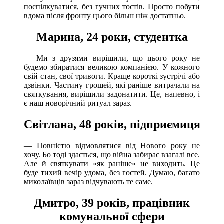
поспілкуватися, без гучних тостів. Просто побути
вдома після фронту цього більш ніж достатньо.
Марина, 24 роки, студентка
— Ми з друзями вирішили, що цього року не
будемо збиратися великою компанією. У кожного
свій стан, свої тривоги. Краще короткі зустрічі або
дзвінки. Частину грошей, які раніше витрачали на
святкування, вирішили задонатити. Це, напевно, і
є наш новорічний ритуал зараз.
Світлана, 48 років, підприємиця
— Повністю відмовлятися від Нового року не
хочу. Бо тоді здається, що війна забирає взагалі все.
Але й святкувати «як раніше» не виходить. Це
буде тихий вечір удома, без гостей. Думаю, багато
миколаївців зараз відчувають те саме.
Дмитро, 39 років, працівник
комунальної сфери