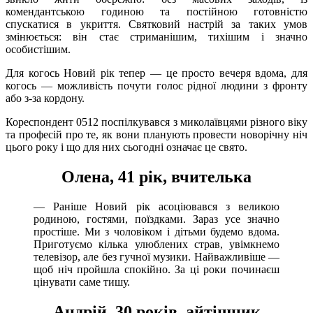
комендантською годиною та постійною готовністю
спускатися в укриття. Святковий настрій за таких умов
змінюється: він стає стриманішим, тихішим і значно
особистішим.
Для когось Новий рік тепер — це просто вечеря вдома, для
когось — можливість почути голос рідної людини з фронту
або з-за кордону.
Кореспондент 0512 поспілкувався з миколаївцями різного віку
та професій про те, як вони планують провести новорічну ніч
цього року і що для них сьогодні означає це свято.
Олена, 41 рік, вчителька
— Раніше Новий рік асоціювався з великою
родиною, гостями, поїздками. Зараз усе значно
простіше. Ми з чоловіком і дітьми будемо вдома.
Приготуємо кілька улюблених страв, увімкнемо
телевізор, але без гучної музики. Найважливіше —
щоб ніч пройшла спокійно. За ці роки починаєш
цінувати саме тишу.
Андрій, 30 років, айтішник