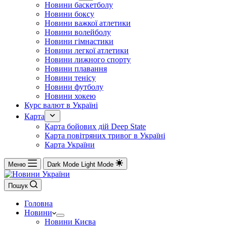
Новини баскетболу
Новини боксу
Новини важкої атлетики
Новини волейболу
Новини гімнастики
Новини легкої атлетики
Новини лижного спорту
Новини плавання
Новини тенісу
Новини футболу
Новини хокею
Курс валют в Україні
Карта
Карта бойових дій Deep State
Карта повітряних тривог в Україні
Карта України
Меню
Dark Mode
Light Mode
Пошук
Головна
Новини
Новини Києва