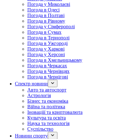
Погода у Миколаєві
Погода в Одесі
Погода в Полтаві
Погода в Рівному
Погода у Сімферополі
Погода в Сумах
Погода в Тернополі
Погода в Ужгороді
Погода у Харкові
Погода у Херсоні
Погода в Хмельницькому
Погода в Черкасах
Погода в Чернівцях
Погода в Чернігові
Спектр новини
Авто та автоспорт
Астрологія
Бізнес та економіка
Війна та політика
Іноваціії та криптовалюта
Культура та освіта
Наука та технологія
Суспільство
Новини спорту