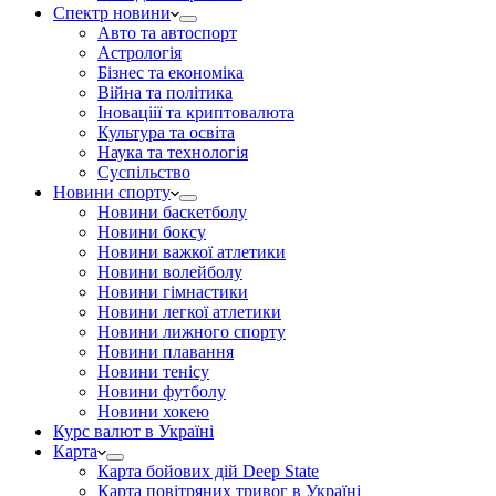
Спектр новини
Авто та автоспорт
Астрологія
Бізнес та економіка
Війна та політика
Іноваціії та криптовалюта
Культура та освіта
Наука та технологія
Суспільство
Новини спорту
Новини баскетболу
Новини боксу
Новини важкої атлетики
Новини волейболу
Новини гімнастики
Новини легкої атлетики
Новини лижного спорту
Новини плавання
Новини тенісу
Новини футболу
Новини хокею
Курс валют в Україні
Карта
Карта бойових дій Deep State
Карта повітряних тривог в Україні