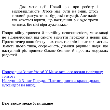
— Для мене цей Новий рік про роботу і
відповідальність. Хтось має бути на зміні, хтось
готовий реагувати на будь-які ситуації. Але навіть
так хочеться вірити, що наступний рік буде трохи
легшим. Без цієї віри дуже важко.
Попри війну, тривоги й постійну невизначеність, миколаївці
не відмовляються від самого відчуття переходу в новий рік.
Просто тепер воно без гучних свят, салютів і великих застіль.
Замість цього тиша, обережність, дзвінки рідним і надія, що
наступний рік принесе більше безпеки й простих людських
радостей.
Попередній
Запис
Увага! У Миколаєві оголосили повітряну
тривогу
Наступний
Запис
Перуджа Плотницького яскраво здолала
аутсайдера на виїзді
Вам також може бути цікаво