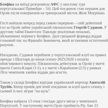
Бенфіка
на виїзді розгромила
АФС
у шостому турі
португальської Прімейри – 3:0. Цей поєдинок став першим для
Орлів після повернення на тренерський місток Жозе Моурінью.
Гості вийшли вперед перед самою перервою – свій дебютний
гол за Орлів забив український півзахисник
Георгій Судаков.
У
другому таймі Евангелос Павлідіс реалізував пенальті,
збільшивши перевагу Бенфіки. Далі грецький форвард віддав
гольовий пас на Франьйо Івановича, який встановив остаточний
рахунок.
Нагадаємо, Судаков перейшов у португальський клуб на правах
оренди з Шахтаря до кінця сезону-2025/2026 з опцією
обов’язкового викупу. Півзахисник дебютував за Орлів у матчі
проти Санта-Клари (1:1), а у матчі з Карабахом (2:3) у рамках
Ліги чемпіонів хавбек віддав два асисти.
Також у складі Бенфіки відіграв український воротар
Анатолій
Трубін.
Кіпер провів дев’ятий поєдинок за клуб цього сезону, і
сьомий із них зіграв “на нуль”.
Бенфіка набрала 13 очок і посідає друге місце у чемпіонаті
Португалії. У наступному матчі Орли приймуть Ріу Аве 23