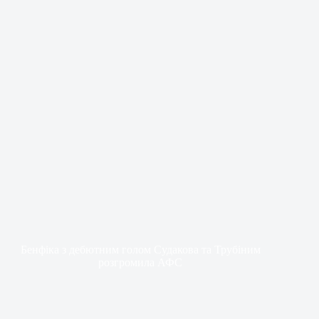
Бенфіка з дебютним голом Судакова та Трубіним
розгромила АФС