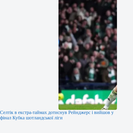
Селтік в екстра-таймах дотиснув Рейнджерс і вийшов у
фінал Кубка шотландської ліги