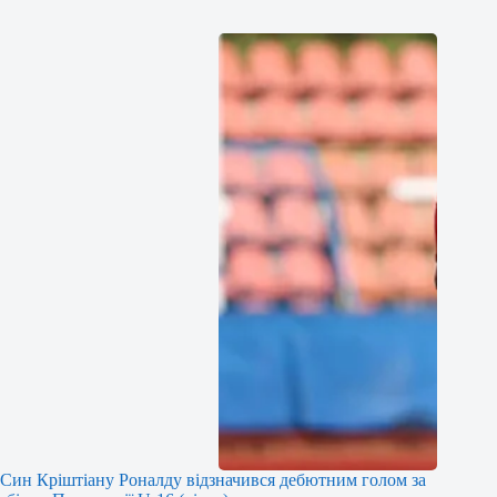
Син Кріштіану Роналду відзначився дебютним голом за