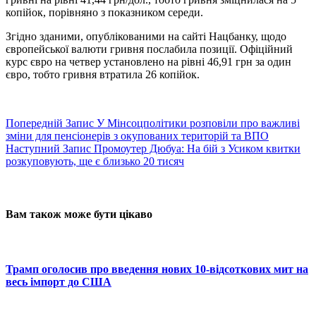
копійок, порівняно з показником середи.
Згідно зданими, опублікованими на сайті Нацбанку, щодо
європейської валюти гривня послабила позиції. Офіційний
курс євро на четвер установлено на рівні 46,91 грн за один
євро, тобто гривня втратила 26 копійок.
Попередній
Запис
У Мінсоцполітики розповіли про важливі
зміни для пенсіонерів з окупованих територій та ВПО
Наступний
Запис
Промоутер Дюбуа: На бій з Усиком квитки
розкуповують, ще є близько 20 тисяч
Вам також може бути цікаво
Трамп оголосив про введення нових 10-відсоткових мит на
весь імпорт до США