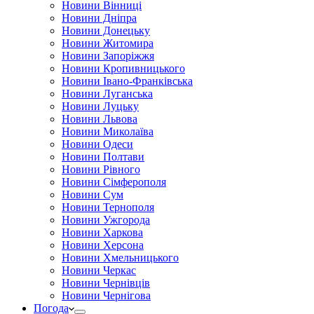
Новини Вінниці
Новини Дніпра
Новини Донецьку
Новини Житомира
Новини Запоріжжя
Новини Кропивницького
Новини Івано-Франківська
Новини Луганська
Новини Луцьку
Новини Львова
Новини Миколаїва
Новини Одеси
Новини Полтави
Новини Рівного
Новини Сімферополя
Новини Сум
Новини Тернополя
Новини Ужгорода
Новини Харкова
Новини Херсона
Новини Хмельницького
Новини Черкас
Новини Чернівців
Новини Чернігова
Погода