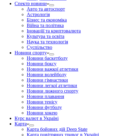
Спектр новини
Авто та автоспорт
Астрологія
Бізнес та економіка
Війна та політика
Іноваціії та криптовалюта
Культура та освіта
Наука та технологія
Суспільство
Новини спорту
Новини баскетболу
Новини боксу
Новини важкої атлетики
Новини волейболу
Новини гімнастики
Новини легкої атлетики
Новини лижного спорту
Новини плавання
Новини тенісу
Новини футболу
Новини хокею
Курс валют в Україні
Карта
Карта бойових дій Deep State
Карта повітряних тривог в Україні