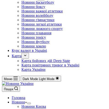
Новини баскетболу
Новини боксу
Новини важкої атлетики
Новини волейболу
Новини гімнастики
Новини легкої атлетики
Новини лижного спорту
Новини плавання
Новини тенісу
Новини футболу
Новини хокею
Курс валют в Україні
Карта
Карта бойових дій Deep State
Карта повітряних тривог в Україні
Карта України
Меню
Dark Mode
Light Mode
Пошук
Головна
Новини
Новини Києва