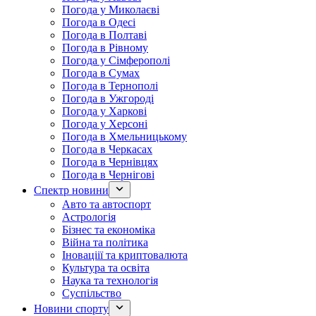
Погода у Миколаєві
Погода в Одесі
Погода в Полтаві
Погода в Рівному
Погода у Сімферополі
Погода в Сумах
Погода в Тернополі
Погода в Ужгороді
Погода у Харкові
Погода у Херсоні
Погода в Хмельницькому
Погода в Черкасах
Погода в Чернівцях
Погода в Чернігові
Спектр новини
Авто та автоспорт
Астрологія
Бізнес та економіка
Війна та політика
Іноваціії та криптовалюта
Культура та освіта
Наука та технологія
Суспільство
Новини спорту