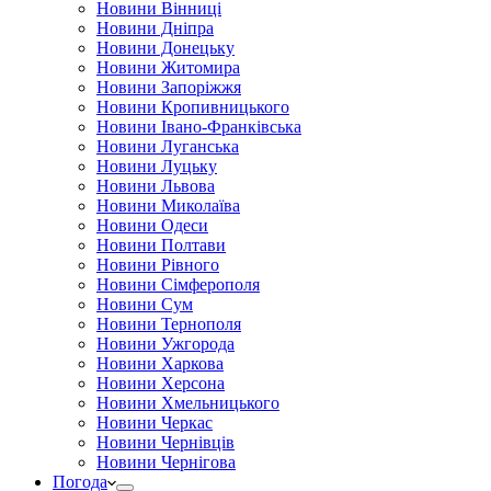
Новини Вінниці
Новини Дніпра
Новини Донецьку
Новини Житомира
Новини Запоріжжя
Новини Кропивницького
Новини Івано-Франківська
Новини Луганська
Новини Луцьку
Новини Львова
Новини Миколаїва
Новини Одеси
Новини Полтави
Новини Рівного
Новини Сімферополя
Новини Сум
Новини Тернополя
Новини Ужгорода
Новини Харкова
Новини Херсона
Новини Хмельницького
Новини Черкас
Новини Чернівців
Новини Чернігова
Погода