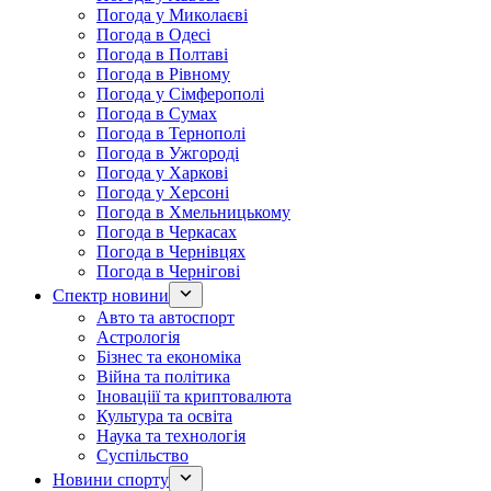
Погода у Миколаєві
Погода в Одесі
Погода в Полтаві
Погода в Рівному
Погода у Сімферополі
Погода в Сумах
Погода в Тернополі
Погода в Ужгороді
Погода у Харкові
Погода у Херсоні
Погода в Хмельницькому
Погода в Черкасах
Погода в Чернівцях
Погода в Чернігові
Спектр новини
Авто та автоспорт
Астрологія
Бізнес та економіка
Війна та політика
Іноваціії та криптовалюта
Культура та освіта
Наука та технологія
Суспільство
Новини спорту