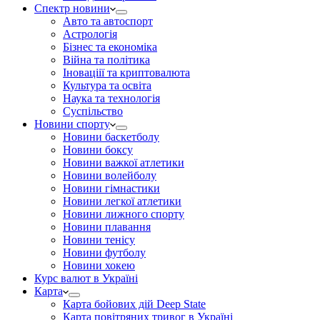
Спектр новини
Авто та автоспорт
Астрологія
Бізнес та економіка
Війна та політика
Іноваціії та криптовалюта
Культура та освіта
Наука та технологія
Суспільство
Новини спорту
Новини баскетболу
Новини боксу
Новини важкої атлетики
Новини волейболу
Новини гімнастики
Новини легкої атлетики
Новини лижного спорту
Новини плавання
Новини тенісу
Новини футболу
Новини хокею
Курс валют в Україні
Карта
Карта бойових дій Deep State
Карта повітряних тривог в Україні