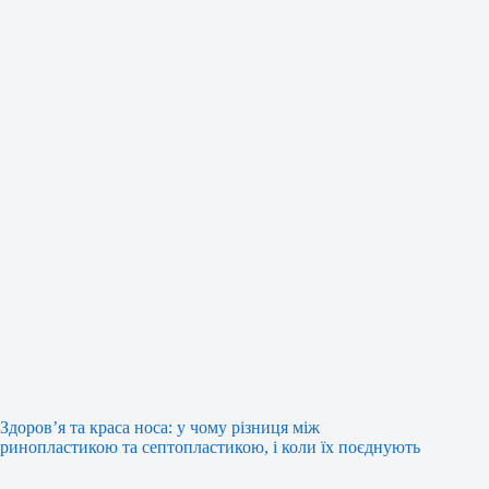
Здоров’я та краса носа: у чому різниця між
ринопластикою та септопластикою, і коли їх поєднують