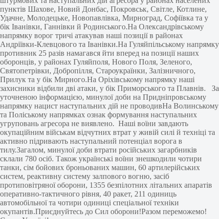
штурмових та наступальних дій агресора у районах населених
пунктів Шахове, Новий Донбас, Покровськ, Світле, Котлине,
Удачне, Молодецьке, Новопавлівка, Мирноград, Софіївка та у
бік Іванівки, Ганнівки й Родинського.На Олександрівському
напрямку ворог тричі атакував наші позиції в районах
Андріївки-Клевцового та Іванівки.На Гуляйпільському напрямку
противник 25 разів намагався йти вперед на позиції наших
оборонців, у районах Гуляйполя, Нового Поля, Зеленого,
Святопетрівки, Добропілля, Староукраїнки, Залізничного,
Прилук та у бік Мирного.На Оріхівському напрямку наші
захисники відбили дві атаки, у бік Приморського та Плавнів. За
уточненою інформацією, минулої доби на Придніпровському
напрямку нацист наступальних дій не проводивНа Волинському
та Поліському напрямках ознак формування наступальних
угруповань агресора не виявлено. Наші воїни завдають
окупаційним військам відчутних втрат у живій силі й техніці та
активно підривають наступальний потенціал ворога в
тилу.Загалом, минулої доби втрати російських загарбників
склали 780 осіб. Також українські воїни знешкодили чотири
танки, сім бойових броньованих машин, 60 артилерійських
систем, реактивну систему залпового вогню, засіб
протиповітряної оборони, 1355 безпілотних літальних апаратів
оперативно-тактичного рівня, 40 ракет, 211 одиниць
автомобільної та чотири одиниці спеціальної техніки
окупантів.Приєднуйтесь до Сил оборони!Разом переможемо!