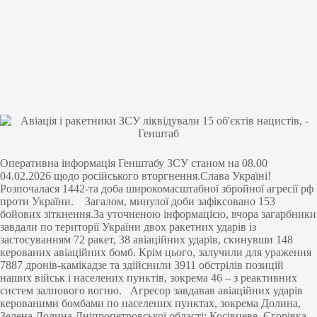
Оперативна інформація Генштабу ЗСУ станом на 08.00
04.02.2026 щодо російського вторгнення.Слава Україні!
Розпочалася 1442-та доба широкомасштабної збройної агресії рф
проти України. Загалом, минулої доби зафіксовано 153
бойових зіткнення.За уточненою інформацією, вчора загарбники
завдали по території України двох ракетних ударів із
застосуванням 72 ракет, 38 авіаційних ударів, скинувши 148
керованих авіаційних бомб. Крім цього, залучили для ураження
7887 дронів-камікадзе та здійснили 3911 обстрілів позицій
наших військ і населених пунктів, зокрема 46 – з реактивних
систем залпового вогню. Агресор завдавав авіаційних ударів
керованими бомбами по населених пунктах, зокрема Долина,
Зелена Долина Дніпропетровської області; Косівцеве, Єгорівка,