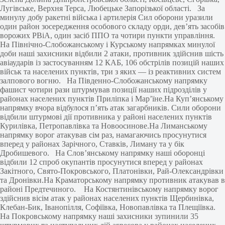
Лугівське, Верхня Терса, Любецьке Запорізької області. За
минулу добу ракетні війська і артилерія Сил оборони уразили
один район зосередження особового складу орди, дев’ять засобів
ворожих РВіА, один засіб ППО та чотири пункти управління.
На Північно-Слобожанському і Курському напрямках минулої
доби наші захисники відбили 2 атаки, противник здійснив шість
авіаударів із застосуванням 12 КАБ, 106 обстрілів позицій наших
військ та населених пунктів, три з яких — із реактивних систем
залпового вогню. На Південно-Слобожанському напрямку
фашист чотири рази штурмував позиції наших підрозділів у
районах населених пунктів Приліпка і Мар’їне.На Куп’янському
напрямку вчора відбулося п’ять атак загарбників. Сили оборони
відбили штурмові дії противника у районі населених пунктів
Курилівка, Петропавлівка та Новоосинове.На Лиманському
напрямку ворог атакував сім раз, намагаючись просунутися
вперед у районах Зарічного, Ставків, Лиману та у бік
Дробишевого. На Слов’янському напрямку наші оборонці
відбили 12 спроб окупантів просунутися вперед у районах
Закітного, Свято-Покровського, Платонівки, Рай-Олександрівки
та Дронівки.На Краматорському напрямку противник атакував в
районі Предтечиного. На Костянтинівському напрямку ворог
здійснив вісім атак у районах населених пунктів Щербинівка,
Клебан-Бик, Іванопілля, Софіївка, Новопавлівка та Плещіївка.
На Покровському напрямку наші захисники зупинили 35