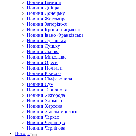
Новини Вінниці
Новини Дніпра
Новини Донецьку
Новини Житомира
Новини Запоріжжя
Новини Кропивницького
Новини Івано-Франківська
Новини Луганська
Новини Луцьку
Новини Львова
Новини Миколаїва
Новини Одеси
Новини Полтави
Новини Рівного
Новини Сімферополя
Новини Сум
Новини Тернополя
Новини Ужгорода
Новини Харкова
Новини Херсона
Новини Хмельницького
Новини Черкас
Новини Чернівців
Новини Чернігова
Погода