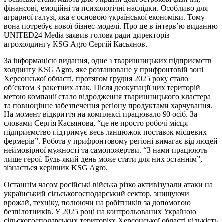
фінансові, емоційні та психологічні наслідки. Особливо для
аграрної галузі, яка є основою української економіки. Тому
вона потребує нової бізнес-моделі. Про це в інтерв’ю виданню
UNITED24 Media заявив голова ради директорів
агрохолдингу KSG Agro Сергій Касьянов.
За інформацією видання, одне з тваринницьких підприємств
холдингу KSG Agrо, яке розташоване у прифронтовій зоні
Херсонської області, протягом грудня 2025 року стало
об’єктом 3 ракетних атак. Після деокупації цих територій
метою компанії стало відродження тваринницького кластера
та повноцінне забезпечення регіону продуктами харчування.
На момент відкриття на комплексі працювало 90 осіб. За
словами Сергія Касьянова, “це не просто робочі місця –
підприємство підтримує весь ланцюжок поставок місцевих
фермерів”. Робота у прифронтовому регіоні вимагає від людей
неймовірної мужності та самопожертви. “З нами працюють
лише герої. Будь-який день може стати для них останнім”, –
зізнається керівник KSG Agrо.
Останнім часом російські війська різко активізували атаки на
український сільськогосподарський сектор, знищуючи
врожай, техніку, полюючи на робітників за допомогою
безпілотників. У 2025 році на контрольованих Україною
сільскогосподарських територіях Херсонської області кількість