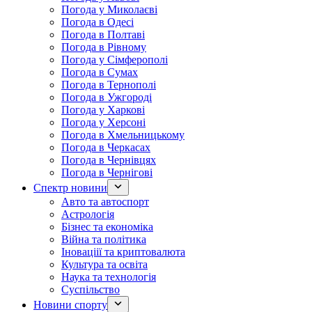
Погода у Миколаєві
Погода в Одесі
Погода в Полтаві
Погода в Рівному
Погода у Сімферополі
Погода в Сумах
Погода в Тернополі
Погода в Ужгороді
Погода у Харкові
Погода у Херсоні
Погода в Хмельницькому
Погода в Черкасах
Погода в Чернівцях
Погода в Чернігові
Спектр новини
Авто та автоспорт
Астрологія
Бізнес та економіка
Війна та політика
Іноваціії та криптовалюта
Культура та освіта
Наука та технологія
Суспільство
Новини спорту