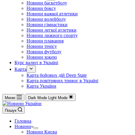
Новини баскетболу
Новини боксу
Новини важкої атлетики
Новини волейболу
Новини гімнастики
Новини легкої атлетики
Новини лижного спорту
Новини плавання
Новини тенісу
Новини футболу
Новини хокею
Курс валют в Україні
Карта
Карта бойових дій Deep State
Карта повітряних тривог в Україні
Карта України
Меню
Dark Mode
Light Mode
Пошук
Головна
Новини
Новини Києва