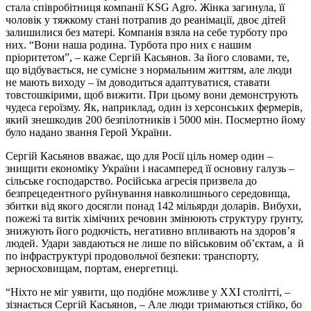
стала співробітниця компанії KSG Agrо. Жінка загинула, її
чоловік у тяжкому стані потрапив до реанімації, двоє дітей
залишилися без матері. Компанія взяла на себе турботу про
них. “Вони наша родина. Турбота про них є нашим
пріоритетом”, – каже Сергій Касьянов. За його словами, те,
що відбувається, не сумісне з нормальним життям, але люди
не мають виходу – їм доводиться адаптуватися, ставати
товстошкірими, щоб вижити. При цьому вони демонструють
чудеса героїзму. Як, наприклад, один із херсонських фермерів,
який знешкодив 200 безпілотників і 5000 мін. Посмертно йому
було надано звання Герой України.
Сергій Касьянов вважає, що для Росії ціль номер один –
знищити економіку України і насамперед її основну галузь –
сільське господарство. Російська агресія призвела до
безпрецедентного руйнування навколишнього середовища,
збитки від якого досягли понад 142 мільярди доларів. Вибухи,
пожежі та витік хімічних речовин змінюють структуру ґрунту,
знижують його родючість, негативно впливають на здоров’я
людей. Удари завдаються не лише по військовим об’єктам, а й
по інфраструктурі продовольчої безпеки: транспорту,
зерносховищам, портам, енергетиці.
“Ніхто не міг уявити, що подібне можливе у XXI столітті, –
зізнається Сергій Касьянов, – Але люди тримаються стійко, бо