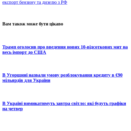
експорт бензину та дизелю з РФ
Вам також може бути цікаво
Трамп оголосив про введення нових 10-відсоткових мит на
весь імпорт до США
В Угорщині назвали умову розблокування кредиту в €90
мільярдів для України
В Україні вимикатимуть завтра світло: які будуть графіки
на четвер
© 2025 Новини України | Останні новини в Україні
Реклама: sale@portal24.org.ua