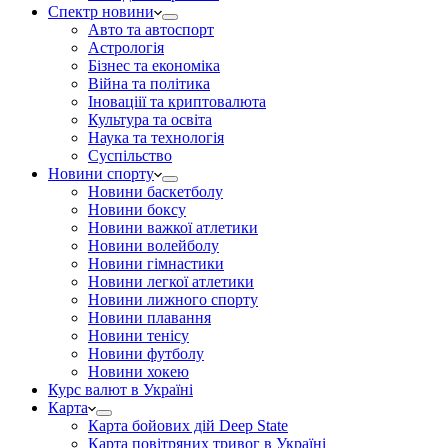
Спектр новини
Авто та автоспорт
Астрологія
Бізнес та економіка
Війна та політика
Іноваціії та криптовалюта
Культура та освіта
Наука та технологія
Суспільство
Новини спорту
Новини баскетболу
Новини боксу
Новини важкої атлетики
Новини волейболу
Новини гімнастики
Новини легкої атлетики
Новини лижного спорту
Новини плавання
Новини тенісу
Новини футболу
Новини хокею
Курс валют в Україні
Карта
Карта бойових дій Deep State
Карта повітряних тривог в Україні