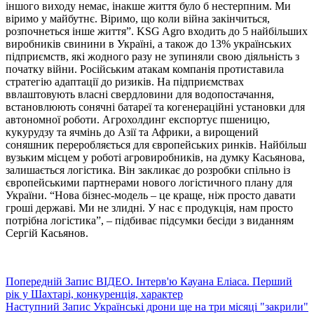
іншого виходу немає, інакше життя було б нестерпним. Ми
віримо у майбутнє. Віримо, що коли війна закінчиться,
розпочнеться інше життя”. KSG Agro входить до 5 найбільших
виробників свинини в Україні, а також до 13% українських
підприємств, які жодного разу не зупиняли свою діяльність з
початку війни. Російським атакам компанія протиставила
стратегію адаптації до ризиків. На підприємствах
ввлаштовують власні свердловини для водопостачання,
встановлюють сонячні батареї та когенераційні установки для
автономної роботи. Агрохолдинг експортує пшеницю,
кукурудзу та ячмінь до Азії та Африки, а вирощений
соняшник переробляється для європейських ринків. Найбільш
вузьким місцем у роботі агровиробників, на думку Касьянова,
залишається логістика. Він закликає до розробки спільно із
європейськими партнерами нового логістичного плану для
України. “Нова бізнес-модель – це краще, ніж просто давати
гроші державі. Ми не злидні. У нас є продукція, нам просто
потрібна логістика”, – підбиває підсумки бесіди з виданням
Сергій Касьянов.
Попередній
Запис
ВІДЕО. Інтерв'ю Кауана Еліаса. Перший
рік у Шахтарі, конкуренція, характер
Наступний
Запис
Українські дрони ще на три місяці "закрили"