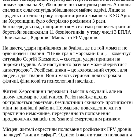
пожеж зросла на 87,5% порівняно з минулим роком. А площа
спалених сільгоспугідь збільшилася майже вдвічі. Лише за
грудень поточного року тваринницький комплекс KSG Agrо
на Херсонщині було обстріляно росіянами 3 рази.
Безпосередньо над підприємством системи радіоелектронної
боротьби знешкодили 11 безпілотників, у тому числі 3 БПЛА
“Блискавка”, 8 дронів “Мавік” та FPV-дронів.
На щастя, удари прийшлися на будівлі, де на той момент не
було людей і тварин. “Це як гра в “морський бій”, – коментує
ситуацію Сергій Касьянов, – сьогодні удари припали на
порожні будівлі. Але наступного разу все може обернутися
катастрофою”. Російські атаки – це колосальний стрес і для
людей, і для тварин. Вони мають серйозні довгострокові
фізичні, фінансові та психологічні наслідки.
Жителі Херсонщини пережили 8 місяців окупації, але на
цьому кошмар не закінчився. Регіон майже щодня
обстрілюється ракетами, безпілотники скидають протипіхотні
міни на цивільні райони. Нормальне повсякденне життя
практично неможливе, пересування та поповнення
продовольчих запасів пов’язане зі смертельним ризиком.
Місцеві жителі охрестили полювання російських FPV-дронів
на людей “живим сафарі”. Однією із жертв такого полювання